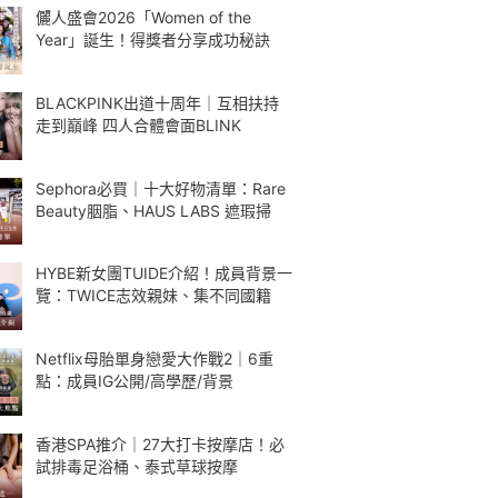
儷人盛會2026「Women of the
Year」誕生！得獎者分享成功秘訣
BLACKPINK出道十周年｜互相扶持
走到巔峰 四人合體會面BLINK
Sephora必買｜十大好物清單：Rare
Beauty胭脂、HAUS LABS 遮瑕掃
HYBE新女團TUIDE介紹！成員背景一
覽：TWICE志效親妹、集不同國籍
Netflix母胎單身戀愛大作戰2｜6重
點：成員IG公開/高學歷/背景
香港SPA推介｜27大打卡按摩店！必
試排毒足浴桶、泰式草球按摩