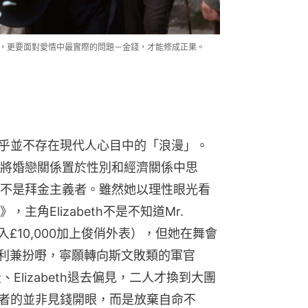
的考驗，更要面對愛情中最實際的問題－金錢，才能修成正果。
世界似乎並不存在現代人心目中的「浪漫」。
將婚戀關係置於性別和經濟關係中思
不是拜金主義者。雖然她以理性眼光看
角Elizabeth不是不知道Mr. 
收入£10,000加上俊俏外表），但她在舞會
勢利兼扮嘢，寧願轉向斯文敗類的軍官
段、Elizabeth退去偏見，二人才換到大團
教曉讀者的並非見錢開眼，而是放棄自命不