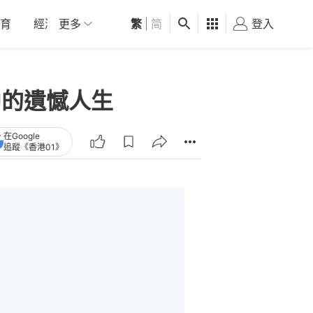
育
經濟
更多
01深圳
繁
觀點
|
简
健康
好食玩飛
登入
女
中的遺憾人生
在Google
追蹤《香港01》