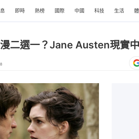
息
即時
熱榜
國際
中國
科技
生活
體
二選一？Jane Austen現實
28