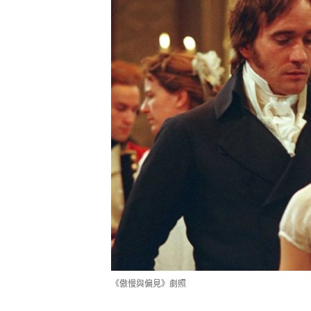
《傲慢與偏見》劇照