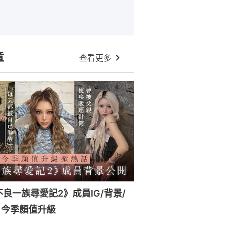
章
查看更多
x《不良一族尋愛記2》成員IG/背景/
！今季顏值升級