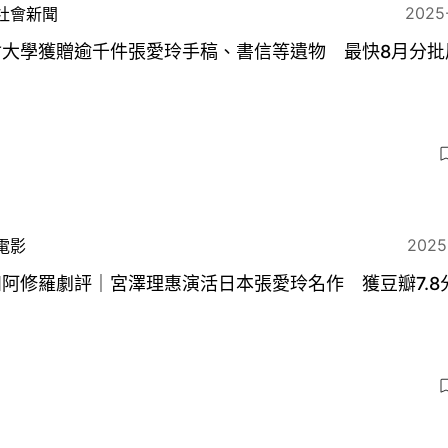
2025
社會新聞
會大學獲贈逾千件張愛玲手稿、書信等遺物 最快8月分批
9
2025
電影
阿修羅劇評｜宮澤理惠演活日本張愛玲名作 獲豆瓣7.8
6