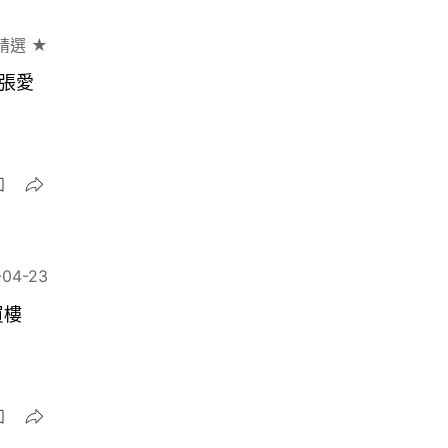
精選 ★
張愛
-04-23
買樓