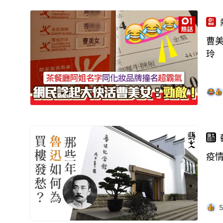
曹
玲
疫