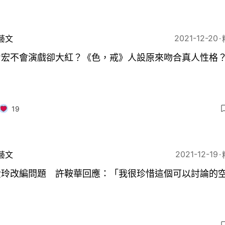
2021-12-20
藝文
力宏不會演戲卻大紅？《色，戒》人設原來吻合真人性格
19
2021-12-19
藝文
愛玲改編問題 許鞍華回應：「我很珍惜這個可以討論的