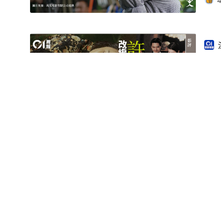
《
01:13
影片
張愛