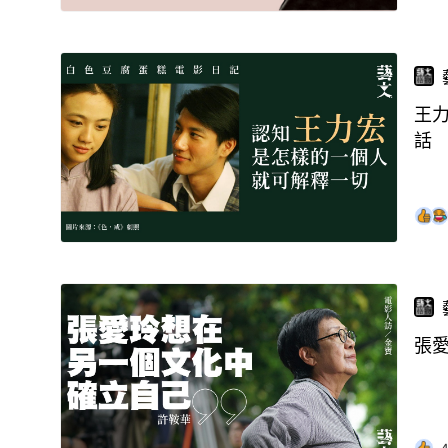
王
話
張