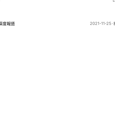
4
2021-11-25
深度報道
第一爐香》影評｜網民罵聲四起 許鞍華因「原罪」失手
24
2021-07-06
藝文
玲曾居北角讀港大寫出怎樣的香港傳奇｜書展2021名家