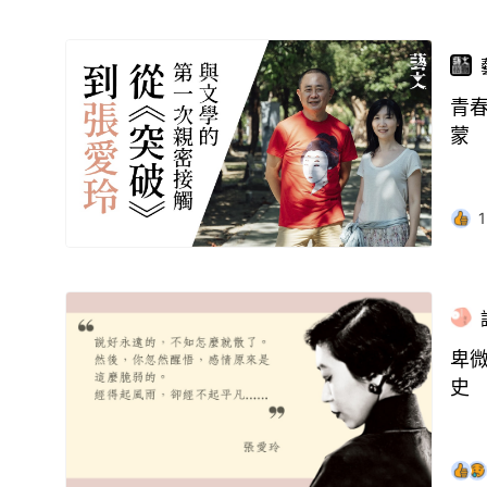
青
蒙
1
卑
史