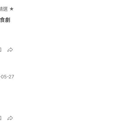
精選 ★
飲食劇
-05-27