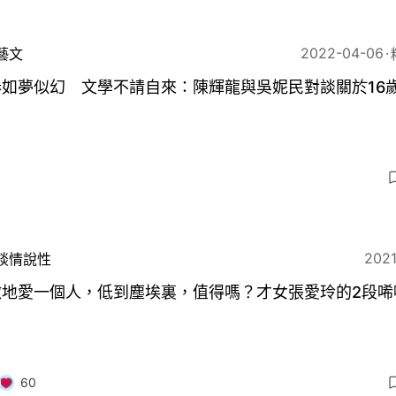
2022-04-06
藝文
春如夢似幻 文學不請自來：陳輝龍與吳妮民對談關於16
2021
談情說性
微地愛一個人，低到塵埃裏，值得嗎？才女張愛玲的2段唏
60