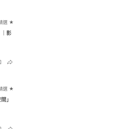
精選 ★
？｜影
精選 ★
空間」