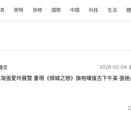
息
即時
熱榜
國際
中國
科技
生活
體
2026-02-04
藝文
灣張愛玲展覽 重現《傾城之戀》旗袍嘆復古下午茶 張迷
！