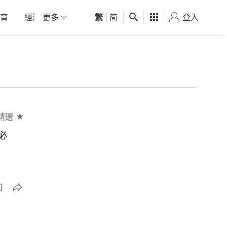
育
經濟
更多
01深圳
繁
觀點
|
简
健康
好食玩飛
登入
女
精選 ★
必