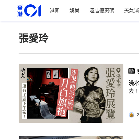
港聞
娛樂
酒店優惠碼
天氣消
張愛玲
淺水
去
2