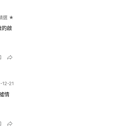
精選 ★
歲的啟
-12-21
噓情