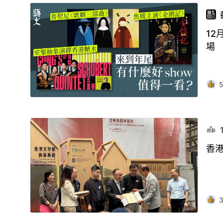
12
場
香