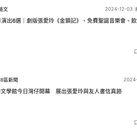
2024-12-03
藝文
月演出6選｜劇版張愛玲《金鎖記》、免費聖誕音樂會、
5
2024
18區新聞
港文學館今日灣仔開幕 展出張愛玲與友人書信真跡
3