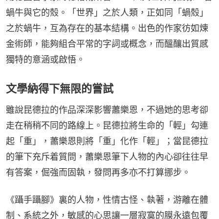
蝸牛與它的殼。「世界」之於人類，正如同「蝸殼」
之於蝸牛，互為存在的基本結構。出色的作家彷如煉
金術師，能夠組合平常的字詞或概念，而醞釀出質感
獨特的意涵或啟悟。
文學納得下無限的嘗試
雖說昆德拉的作品深深影響蕭樂恩，不過她的思考卻
走在稍稍不同的路線上。昆德拉將生命的「輕」勾連
起「重」，蕭樂恩則將「重」化作「輕」；當昆德拉
的筆下充斥着質問，蕭樂恩筆下人物的內心卻往往早
有答案，倔強而固執，發問再多亦不打算挪步。
《躡手躡腳》裏的人物，性情古怪、執著，游離在體
制、系統之外，敏感的心思讓一層寂寞的膜永遠包覆