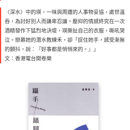
〈深水〉中的瑛，一味與周遭的人事物妥協，處世溫
吞，為討好別人而謙卑忍讓。壓抑的情感終究在一次
酒精發作下猛烈地決堤，瑛撕扯自己的衣服，嘶吼哭
泣。戀慕她的潛水教練禾，卻「捉住她手，感受漸無
的顫抖，說：『好事都是悄悄來的。』」
文：香港電台開卷樂