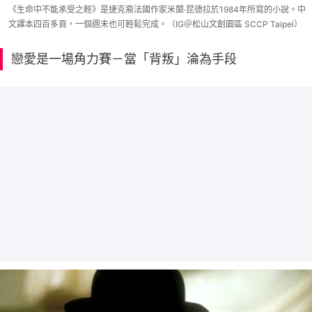
《生命中不能承受之輕》是捷克裔法國作家米蘭·昆德拉於1984年所寫的小說。中
文譯本四百多頁，一個週末也可輕鬆完成。（IG＠松山文創園區 SCCP Taipei）
戀愛是一場角力賽－當「背叛」淪為手段