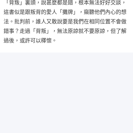
「背叛」裏頭，說甚麼都是錯，根本無法好好交談，
這書似是跟叛背的愛人「攤牌」，窺聽他們內心的想
法。批判前，誰人又敢說要是我們在相同位置不會做
錯事？走過「背叛」，無法原諒就不要原諒，但了解
過後，或許可以䆁懷。