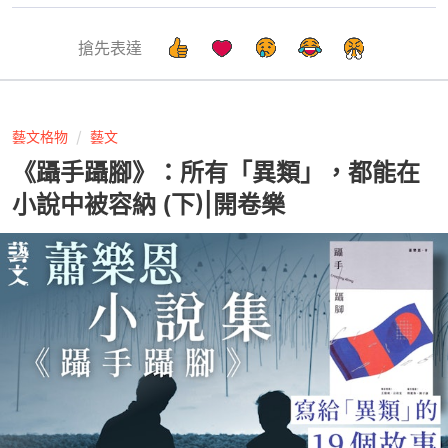
搶先表達
藝文格物
藝文
《躡手躡腳》：所有「異類」，都能在
小說中被容納 (下)|開卷樂