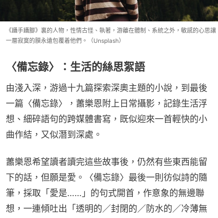
《躡手躡腳》裏的人物，性情古怪、執著，游離在體制、系統之外，敏感的心思讓
一層寂寞的膜永遠包覆着他們。（Unsplash）
〈備忘錄〉：生活的絲思絮語
由淺入深，游過十九篇探索深奧主題的小說，到最後
一篇〈備忘錄〉，蕭樂恩附上日常攝影，記錄生活浮
想、細碎語句的跨媒體書寫，既似迎來一首輕快的小
曲作結，又似潛到深處。
蕭樂恩希望讀者讀完這些故事後，仍然有些東西能留
下的話，但願是愛。〈備忘錄〉最後一則彷似詩的隨
筆，採取「愛是……」的句式開首，作意象的無邊聯
想，一連傾吐出「透明的／封閉的／防水的／冷薄無