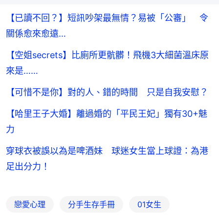
【已讀不回？】短訊吵架最無情？易被「公審」 令
關係愈來愈遠…
【空姐secrets】比廁所更骯髒！飛機3大細菌溫床原
來是……
【可惜不是你】對的人、錯的時間 只是自我安慰？
【哈里王子大婚】離過婚的「平民王妃」獨有30+魅
力
穿球衣被誤以為是啤酒妹 球迷女生當上球證：為港
足出分力！
戀愛心理
分手生存手冊
01女生