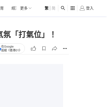
育
經濟
更多
01深圳
繁
觀點
|
简
健康
好食玩飛
登入
女
氣氛「打氣位」！
在Google
追蹤《香港01》