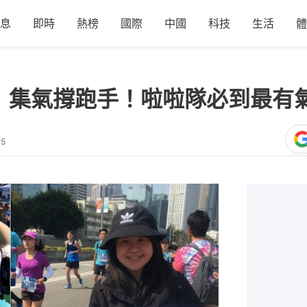
息
即時
熱榜
國際
中國
科技
生活
體
8】集氣撐跑手！啦啦隊必到最有
35