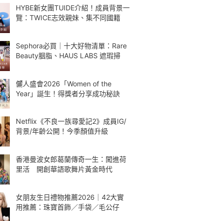
HYBE新女團TUIDE介紹！成員背景一
覽：TWICE志效親妹、集不同國籍
Sephora必買｜十大好物清單：Rare
Beauty胭脂、HAUS LABS 遮瑕掃
儷人盛會2026「Women of the
Year」誕生！得獎者分享成功秘訣
Netflix《不良一族尋愛記2》成員IG/
背景/年齡公開！今季顏值升級
香港曼波女郎葛蘭傳奇一生：闖進荷
里活 開創華語歌舞片黃金時代
女朋友生日禮物推薦2026｜42大實
用推薦：珠寶首飾／手袋／毛公仔