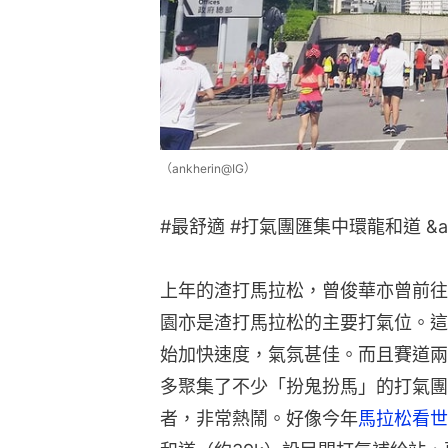
（ankherin@IG）
#最舒適 #打氣團匯集中環龍和道 &a
上年的渣打馬拉松，曾俊華亦曾前往
園亦是渣打馬拉松的主要打氣位。這
始加快速度，氣氛甚佳。而且賽道兩
多聚集了不少「扮鬼扮馬」的打氣團
者，非常熱鬧。好像今年
馬拉松看世界F