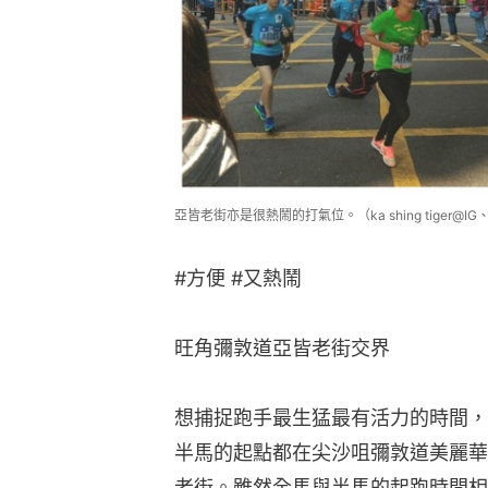
亞皆老街亦是很熱鬧的打氣位。（ka shing tiger@IG、tre
#方便 #又熱鬧
旺角彌敦道亞皆老街交界
想捕捉跑手最生猛最有活力的時間，
半馬的起點都在尖沙咀彌敦道美麗華
老街。雖然全馬與半馬的起跑時間相