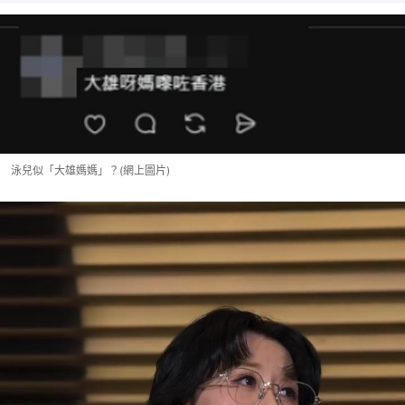
泳兒似「大雄媽媽」？(網上圖片)