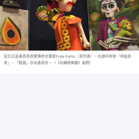
這位正是墨西哥真實傳奇女畫家Frida Kahlo（芙烈達），在戲中即使「得返排
骨」，「粗眉」亦永遠長存。（《玩轉極樂園》劇照）