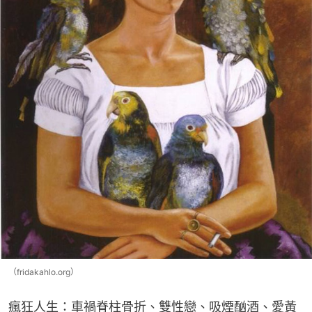
（fridakahlo.org）
瘋狂人生：車禍脊柱骨折​、雙性戀、吸煙酗酒、愛黃