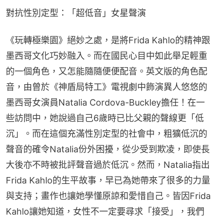
對抗性別定型：「超低音」女星聲演
《玩轉極樂園》絕妙之處，是將Frida Kahlo的精神跟
墨西哥文化巧妙融入。而在國民心目中如此舉足輕重
的一個角色，又怎能隨隨便便配音。英文版的角色配
音，由曾於《神盾局特工》電視劇中飾演異人悠悠的
墨西哥女演員Natalia Cordova-Buckley擔任！在一
些訪問中，她說過自己6歲時已比父親的聲線更「低
沉」。而在這個充滿性別定型的社會中，粗獷低沉的
聲音的確令Natalia份外困擾，從少受到欺凌，即使長
大後亦不時被批評聲音過於低沉。然而，Natalia指出
Frida Kahlo的生平故事，早已為她帶來了很多的力量
與支持；畫作也讓她學懂原諒和愛惜自己。皆因Frida 
Kahlo讓她知道，女性不一定要尋求「接受」，我們