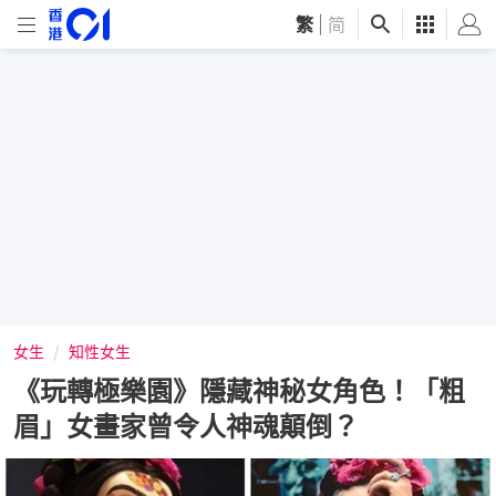
繁
|
简
女生
知性女生
《玩轉極樂園》隱藏神秘女角色！「粗
眉」女畫家曾令人神魂顛倒？