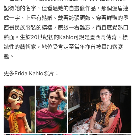
記得她的名字，但看過她的自畫像作品，那個濃眉連
成一字、上唇有鬍鬚、戴著誇張頭飾、穿著鮮豔的墨
西哥民族服裝的模樣，應該一看難忘，而且感覺熟口
熟面。生於20世紀初的Kahlo可說是墨西哥傳奇、標
誌性的藝術家，地位受肯定至當年亦曾被畢加索宴
邀。
更多Frida Kahlo照片：