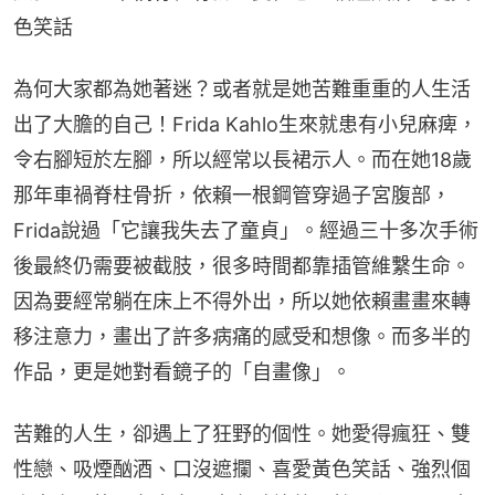
色笑話
為何大家都為她著迷？或者就是她苦難重重的人生活
出了大膽的自己！Frida Kahlo生來就患有小兒麻痺，
令右腳短於左腳，所以經常以長裙示人。而在她18歲
那年車禍脊柱骨折，依賴一根鋼管穿過子宮腹部，
Frida說過「它讓我失去了童貞」。經過三十多次手術
後最終仍需要被截肢，很多時間都靠插管維繫生命。
因為要經常躺在床上不得外出，所以她依賴畫畫來轉
移注意力，畫出了許多病痛的感受和想像。而多半的
作品，更是她對看鏡子的「自畫像」。
苦難的人生，卻遇上了狂野的個性。她愛得瘋狂、雙
性戀、吸煙酗酒、口沒遮攔、喜愛黃色笑話、強烈個