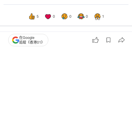
5
0
0
0
1
在Google
追蹤《香港01》
熱話
熱爆話題
不是灰甲！怕冷女生穿襪睡患阻生甲
醫生教應對方法：見過疊7層