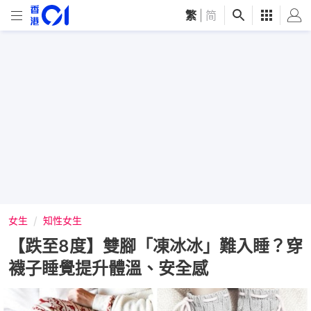
繁
|
简
女生
知性女生
【跌至8度】雙腳「凍冰冰」難入睡？穿
襪子睡覺提升體溫、安全感