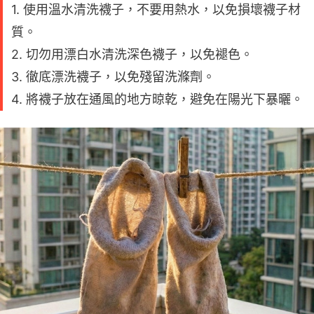
1. 使用溫水清洗襪子，不要用熱水，以免損壞襪子材
質。
2. 切勿用漂白水清洗深色襪子，以免褪色。
3. 徹底漂洗襪子，以免殘留洗滌劑。
4. 將襪子放在通風的地方晾乾，避免在陽光下暴曬。