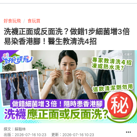
好食玩飛
食玩買
洗襪正面或反面洗？做錯1步細菌增3倍
易染香港腳！醫生教清洗4招
撰文：
蘇翰林
出版：
2026-07-16 10:23
更新：
2026-07-16 10:23