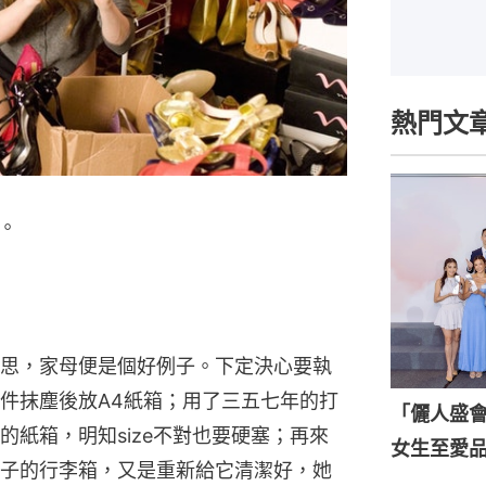
熱門文
。
思，家母便是個好例子。下定決心要執
件抹塵後放A4紙箱；用了三五七年的打
「儷人盛會202
紙箱，明知size不對也要硬塞；再來
女生至愛
子的行李箱，又是重新給它清潔好，她