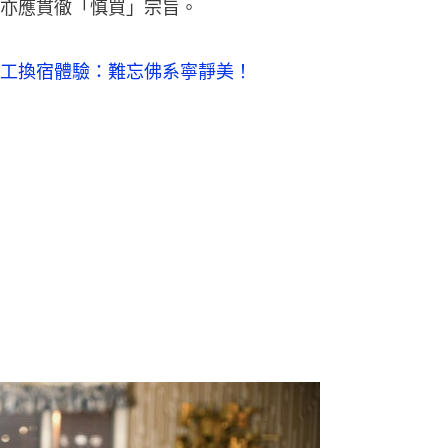
亦應貫徹「慎買」宗旨。
工換宿體驗：難忘佛系寧靜美！