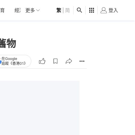
育
經濟
更多
01深圳
繁
觀點
|
简
健康
好食玩飛
登入
女
舊物
在Google
追蹤《香港01》