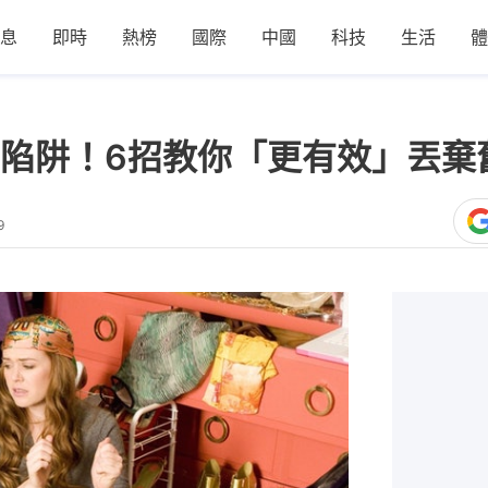
息
即時
熱榜
國際
中國
科技
生活
體
陷阱！6招教你「更有效」丟棄
9