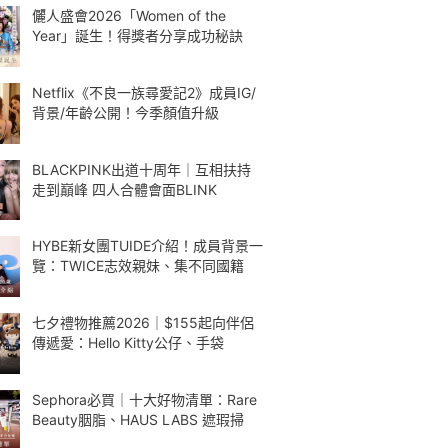
儷人盛會2026「Women of the
Year」誕生！得獎者分享成功秘訣
Netflix《不良一族尋愛記2》成員IG/
背景/年齡公開！今季顏值升級
BLACKPINK出道十周年｜互相扶持
走到巔峰 四人合體會面BLINK
HYBE新女團TUIDE介紹！成員背景一
覽：TWICE志效親妹、集不同國籍
七夕禮物推薦2026｜$155起向伴侶
傳遞愛：Hello Kitty公仔、手袋
Sephora必買｜十大好物清單：Rare
Beauty胭脂、HAUS LABS 遮瑕掃