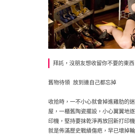
拜託，沒朋友想收留你不要的東西
舊物待領  放到連自己都忘掉
收拾時，一不小心就會掉進雞肋的迷
屋，一櫃舊陶瓷擺設，小心翼翼地逐
印機，堅持要抹乾淨再放回新打印機的
就是佈滿歷史戰績傷疤，早已壞掉輪