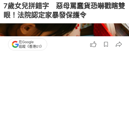
7歲女兒拼錯字 惡母罵蠢貨恐嚇戳瞎雙
眼！法院認定家暴發保護令
在Google
追蹤《香港01》
撰文：
TVBS新聞網
出版：
2026-05-19 12:00
更新：
2026-05-19 12:00