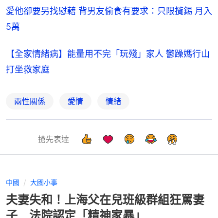
愛他卻要另找慰藉 背男友偷食有要求：只限攬錫 月入
5萬
【全家情緒病】能量用不完「玩殘」家人 鬱躁媽行山
打坐救家庭
兩性關係
愛情
情緒
搶先表達
中國
大國小事
夫妻失和！上海父在兒班級群組狂罵妻
子 法院認定「精神家暴」