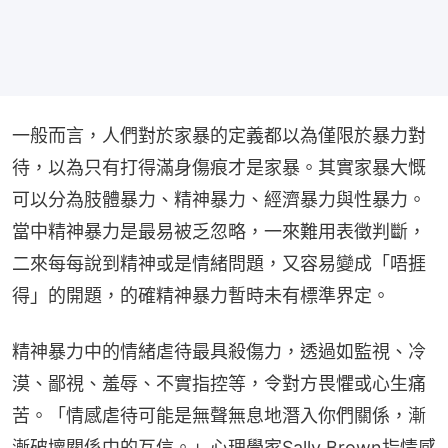
一般而言，人們對於家暴的定義都以為僅限於暴力對
待，以為只有打得滿身傷痕才是家暴。其實家暴大慨
可以分為肢體暴力、精神暴力、經濟暴力與性暴力。
當中精神暴力是最易被乏忽略，一來難用表徵判斷，
二來每每說到精神或是情緒問題，又容易變成「唔捱
得」的開題，的確精神暴力暫時未有標準界定。
精神暴力中的情緒虐待最具殺傷力，透過如監視、冷
漠、鄙視、羞辱、不實指控等，令對方畏懼或心生痛
苦。「情感虐待可能是無聲無息地潛入你們關係，漸
漸破壞關係中的互信。」心理學家Sally Brown指情感