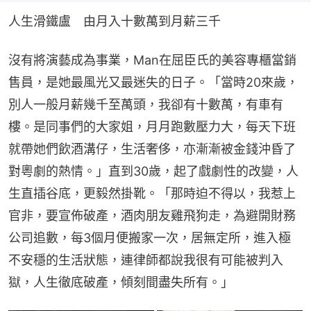
人生滑鐵盧　由月入十數萬到月薪三千
沒有將演藝成為事業，Man在屈臣氏的美容專櫃當銷
售員，是她最風光又最迷失的日子。「當時20來歲，
別人一般月薪幾千至萬頭，我卻有十數萬，有車有
樓。是同事們的大家姐，月月跑數壓力大，每天下班
就帶她們飲酒溝仔，生活奢侈，亦漸漸被金錢沖昏了
對粵劇的熱情。」直到30歲，起了戲劇性的改變，人
生直插谷底，更毅然掛靴。「那時迫不得以，我惹上
官非，要宣佈破產，酒肉朋友雞飛狗走，為避開財務
公司追數，每3個月便搬家一次，居無定所，進入極
不安穩的生活狀態，連律師都說我很有可能被判入
獄，人生徹底破產，傾刻間盡失所有。」