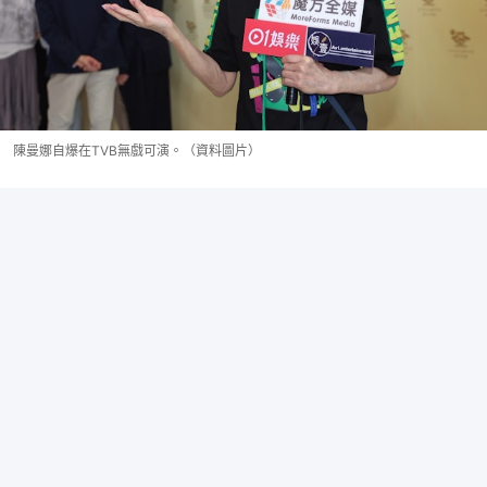
陳曼娜自爆在TVB無戲可演。（資料圖片）