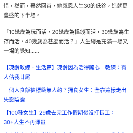
惜，然而，驀然回首，她感恩人生30的低谷，造就更
豐盛的下半場。
「10幾歲為玩而活，20幾歲為搵錢而活，30幾歲為生
存而活，40幾歲為甚麼而活？」人生總是充滿一場又
一場的覺知……
【凍齡教練．生活篇】凍齡因為活得隨心 教練：有
人估我廿尾
一個人食飯被標籤無人約？獨食女生：全靠這樣走出
失戀陰霾
【100種女生】29歲去完工作假期後沒打長工：
30+人生不再渾噩