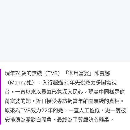
現年74歲的無綫（TVB）「御用富婆」陳曼娜
（Manna姐），入行超過50年先後效力多間電視
台，一直以來以貴氣形象深入民心。現實中同樣是億
萬富婆的她，近日接受專訪揭當年離開無綫的真相。
原來為TVB效力22年的她，一直人工極低，更一度被
安排演為零對白閒角，最終為了尊嚴決心離巢。