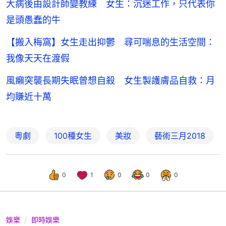
大病後由設計師變教練 女生：沉迷工作，只代表你
是頭愚蠢的牛
【搬入梅窩】女生走出抑鬱 尋可喘息的生活空間：
我像天天在渡假
風癩突襲長期失眠曾想自殺 女生製護膚品自救：月
均賺近十萬
粵劇
100種女生
美妝
藝術三月2018
0
1
0
0
0
娛樂
即時娛樂