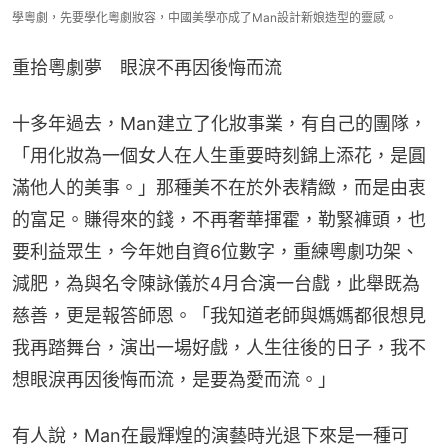
學粵劇，先要學化粵劇妝容，中國美學亦成了Man設計新娘造型的靈感。
重拾粵劇夢　眼淚不再因後悔而流
十多年過去，Man建立了化妝事業，有自己的團隊，
「用化妝為一個女人在人生重要時刻錦上添花，是圓
滿他人的美事。」那種美不在於外表精緻，而是由衷
的富足。賺得來的錢，不再奢華揮霍，勒緊褲頭，也
要利益眾生，今年她自資6位數字，重練粵劇功架、
減肥，為與名令陳詠儀於4月合演一台戲，此舉既為
慈善，更是報答師恩。「我知道老師與媽媽都很想見
我再踏舞台，演出一場好戲，人生往後的日子，我不
想眼淚再因後悔而流，是要為愛而流。」
有人說，Man在最輝煌的演藝時光退下來是一種可