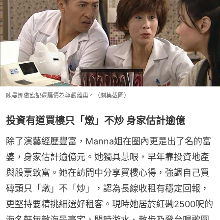
陳曼娜做臨記還騷債為尊嚴離巢。（劇集截圖）
投資有道買樓只「燉」不炒 身家估計逾億
除了演藝經歷豐富，Manna姐在圈內更是出了名的富
婆，身家估計逾億元。她獨具慧眼，早年靠投資地產
與股票致富。她在訪問中分享買樓心得，強調自己買
磚頭只「燉」不「炒」，認為長線收租有穩定回報，
更堅持要精挑細選好租客。現時她居於紅磡2500呎的
海名軒無敵海景豪宅，閒時游水、散步及登台唱歌圓