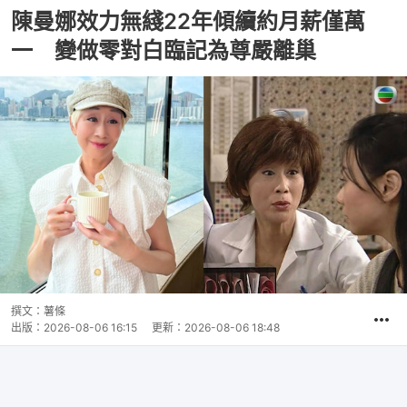
陳曼娜效力無綫22年傾續約月薪僅萬
一 變做零對白臨記為尊嚴離巢
撰文：
薯條
出版：
2026-08-06 16:15
更新：
2026-08-06 18:48