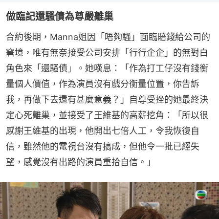
做臨記還騷債為尊嚴離巢
合約後期，Manna姐因「唔夠騷」面臨賠錢給公司的
窘境，唯有無奈接受公司安排「行行企企」的無對白
角色來「還騷債」。她嘆息：「作為打工仔沒有錢衡
量個人價值，作為演員沒有戲分衡量位置，你告訴
我，再做下去還有甚麼意義？」自尊受挫的她最終決
定心死離巢，並接受了王維基的高薪挖角：「所以很
感謝王維基的出現，他開出七倍人工，令我恢復自
信，雖然他的電視台沒有搞成，但他令一批已經失
望，感覺沒有出路的演員重拾自信。」