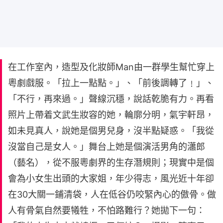
在工作室內，造型及化妝師Man由一群學生幫忙穿上
粵劇戲服。「拉上一點點。」、「前後調轉了﹗」、
「不行，再來過。」聲線沉穩，說話乾脆有力。再看
照片上帶着文武生妝容的她，輪廓分明，氣宇軒昂，
如未見真人，說她是個男兒身，沒半點疑惑。「我從
沒當自己是女人。」舞台上她是個演活男角的瀟郎
（藝名），從不服粵劇界的生存潛規則；現實中是個
會為小女生出頭的大家姐，年少得志，風光近十年卻
在30大關一鋪清袋，人在低谷仍咬緊內心的傲骨。做
人有骨氣自然要犧牲，不怕路難行？她拋下一句：