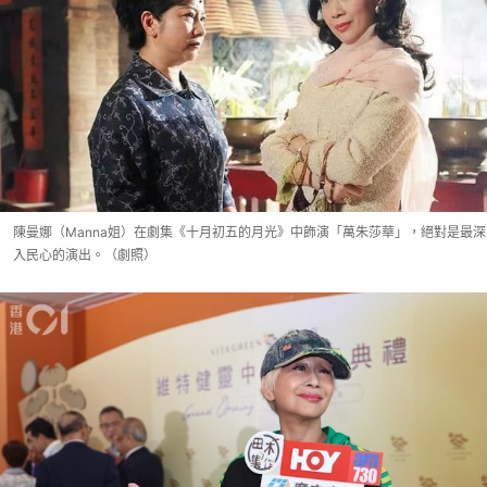
陳曼娜（Manna姐）在劇集《十月初五的月光》中飾演「萬朱莎華」，絕對是最深
入民心的演出。（劇照）