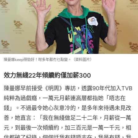
陳曼娜keep得勁好！咁多年都冇乜點變。（資料圖片）
效力無綫22年傾續約僅加薪300
陳曼娜早前接受《明周》專訪，透露90年代加入TVB
純粹為過戲癮，一萬元月薪連高層都指她「唔志在
錢」。不過最令她心灰意冷的，是多年來待遇未見改
善，她直言：「我在無綫做足二十二年，月薪從一萬
元，到最後一次傾續約，加三百元是一萬一千元，相
信都破了紀錄，個個話我有錢唔志在，我是有錢，我