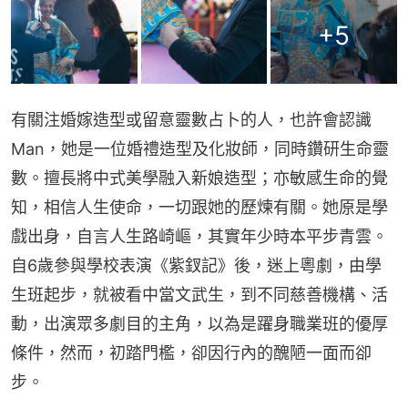
+
5
有關注婚嫁造型或留意靈數占卜的人，也許會認識
Man，她是一位婚禮造型及化妝師，同時鑽研生命靈
數。擅長將中式美學融入新娘造型；亦敏感生命的覺
知，相信人生使命，一切跟她的歷煉有關。她原是學
戲出身，自言人生路崎嶇，其實年少時本平步青雲。
自6歲參與學校表演《紫釵記》後，迷上粵劇，由學
生班起步，就被看中當文武生，到不同慈善機構、活
動，出演眾多劇目的主角，以為是躍身職業班的優厚
條件，然而，初踏門檻，卻因行內的醜陋一面而卻
步。