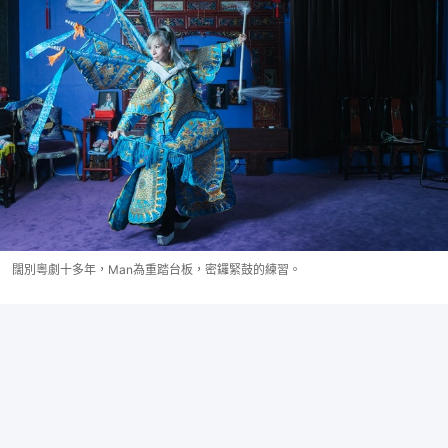
闊別粵劇十多年，Man為重踏台板，密鑼緊鼓的練習。