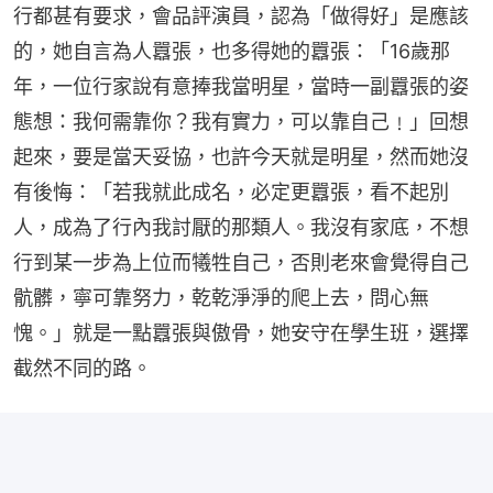
行都甚有要求，會品評演員，認為「做得好」是應該
的，她自言為人囂張，也多得她的囂張：「16歲那
年，一位行家說有意捧我當明星，當時一副囂張的姿
態想：我何需靠你？我有實力，可以靠自己﹗」回想
起來，要是當天妥協，也許今天就是明星，然而她沒
有後悔：「若我就此成名，必定更囂張，看不起別
人，成為了行內我討厭的那類人。我沒有家底，不想
行到某一步為上位而犧牲自己，否則老來會覺得自己
骯髒，寧可靠努力，乾乾淨淨的爬上去，問心無
愧。」就是一點囂張與傲骨，她安守在學生班，選擇
截然不同的路。