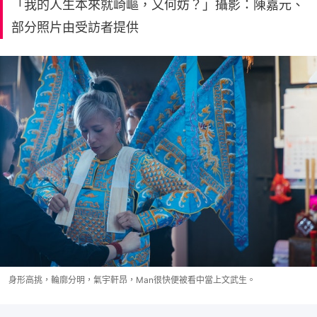
「我的人生本來就崎嶇，又何妨？」攝影：陳嘉元、
部分照片由受訪者提供
身形高挑，輪廓分明，氣宇軒昂，Man很快便被看中當上文武生。