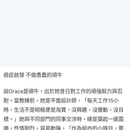
癌症啟發 不做愚蠢的頑牛
說Grace是頑牛，出於她昔日對工作的頑強毅力與忍
耐。當教練前，她是平面設計師，「每天工作15小
時，生活不是砌稿便是淘寶，沒興趣，沒運動，沒目
標。」她與不同部門的同事交涉時，總是築起一道圍
牆，性情剛烈，容易動躁。「作為組內的小隊目，要