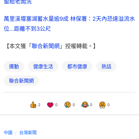
留給老闆洗
萬里溪堰塞湖蓄水量逾9成 林保署：2天內恐達溢流水
位…距離不到3公尺
【本文獲「
聯合新聞網
」授權轉載。】
運動
健康生活
都市健康
熱話
聯合新聞網
2
0
0
0
0
中國
台灣新聞