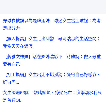
穿球衣被誤以為是啤酒妹 球迷女生當上球證：為港
足出分力！
【搬入梅窩】女生走出抑鬱 尋可喘息的生活空間：
我像天天在渡假
【蔣雅文妹妹】活在姊姊陰影下 蔣雅詩：做人最重
要有自己！
【打工換宿】女生出走不堪孤獨：覺得自己好樣衰、
好自卑…
女生潛遍63國 親睹鯨鯊、掠過死亡：沒學潛水我只
是普通OL