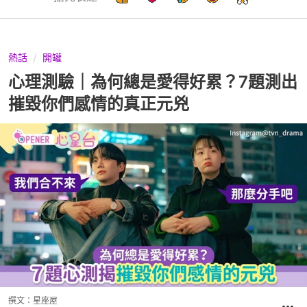
熱話
開罐
心理測驗｜為何總是愛得好累？7題測出
摧毀你們感情的真正元兇
撰文：
星座屋