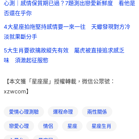
心測｜感情保質期已過？7題測出戀愛新鮮度 看他是
否還在乎你
4大星座拍拖堅持感情要一來一往 天蠍發現對方冷
淡就果斷分手
5大生肖要欲擒故縱先有效 屬虎被直接追求感乏
味 須激起征服慾
【本文獲「星座屋」授權轉載，微信公眾號：
xzwcom】
愛情心理測驗
運程命理
兩性關係
戀愛心理
情侶
星座
星座生肖