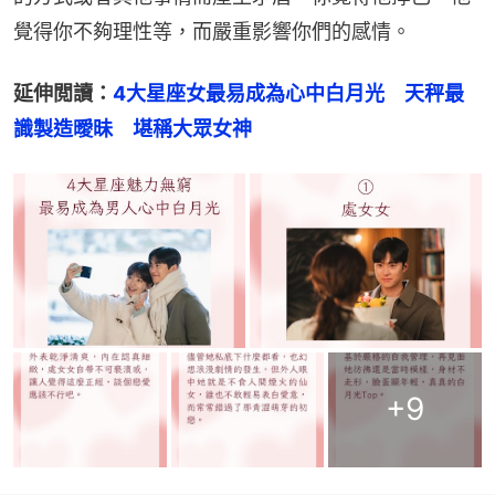
覺得你不夠理性等，而嚴重影響你們的感情。
延伸閲讀：
4大星座女最易成為心中白月光　天秤最
識製造曖昧　堪稱大眾女神
+
9