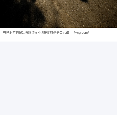
有時對方的說話會讓你搞不清是他錯還是自己錯。（vcg.com）