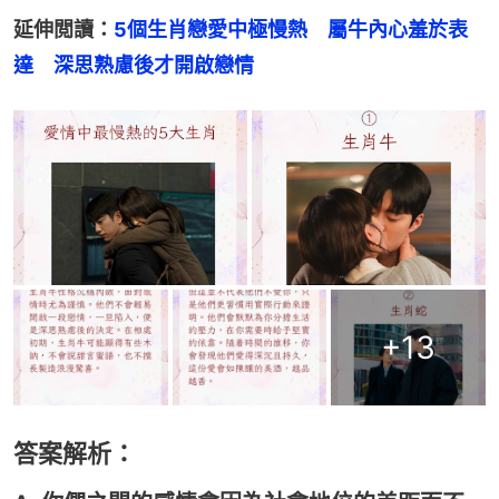
延伸閲讀：
5個生肖戀愛中極慢熱　屬牛內心羞於表
達　深思熟慮後才開啟戀情
+
13
答案解析：