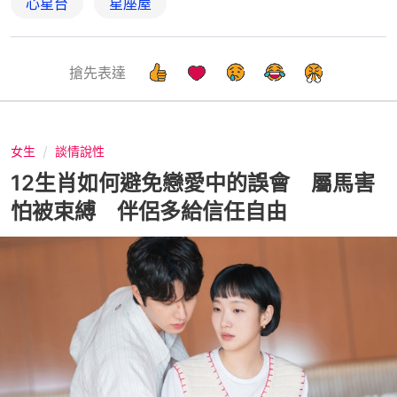
心星台
星座屋
搶先表達
女生
談情說性
12生肖如何避免戀愛中的誤會 屬馬害
怕被束縛 伴侶多給信任自由