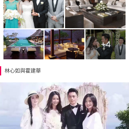
+
4
林心如與霍建華