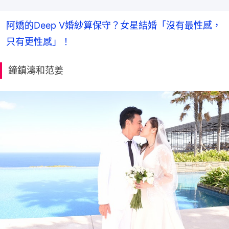
阿嬌的Deep V婚紗算保守？女星結婚「沒有最性感，
只有更性感」！
鐘鎮濤和范姜