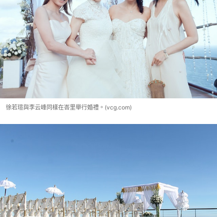
徐若瑄與李云峰同樣在峇里舉行婚禮。(vcg.com)