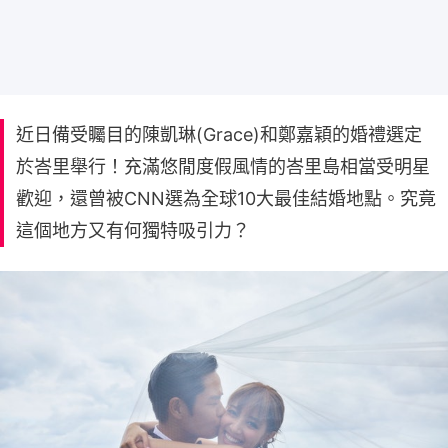
近日備受矚目的陳凱琳(Grace)和鄭嘉穎的婚禮選定
於峇里舉行！充滿悠閒度假風情的峇里島相當受明星
歡迎，還曾被CNN選為全球10大最佳結婚地點。究竟
這個地方又有何獨特吸引力？