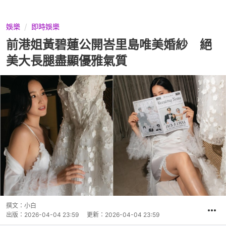
娛樂
即時娛樂
前港姐黃碧蓮公開峇里島唯美婚紗 絕
美大長腿盡顯優雅氣質
撰文：
小白
出版：
2026-04-04 23:59
更新：
2026-04-04 23:59