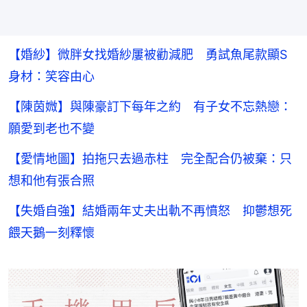
【婚紗】微胖女找婚紗屢被勸減肥 勇試魚尾款顯S
身材：笑容由心
【陳茵媺】與陳豪訂下每年之約 有子女不忘熱戀：
願愛到老也不變
【愛情地圖】拍拖只去過赤柱 完全配合仍被棄：只
想和他有張合照
【失婚自強】結婚兩年丈夫出軌不再憤怒 抑鬱想死
餵天鵝一刻釋懷