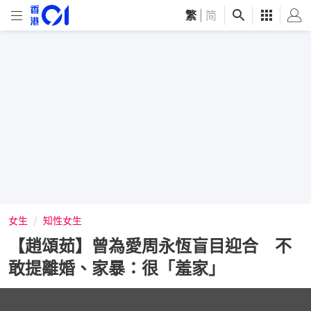
繁
|
简
女生
知性女生
【趙頌茹】曾為愛周永恆盲目迎合 不
敢提離婚、家暴：很「羞家」