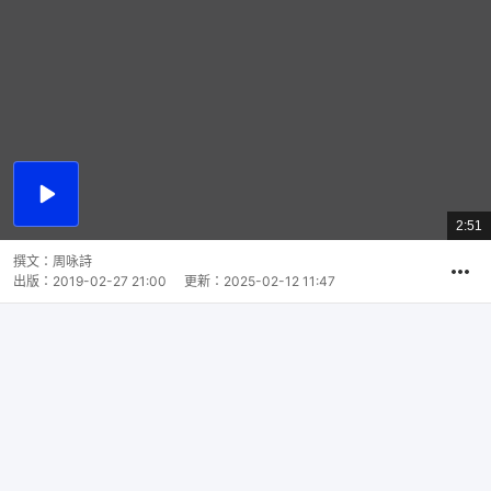
播
放
2:51
總
影
共
片
時
撰文：
周咏詩
間
出版：
2019-02-27 21:00
更新：
2025-02-12 11:47