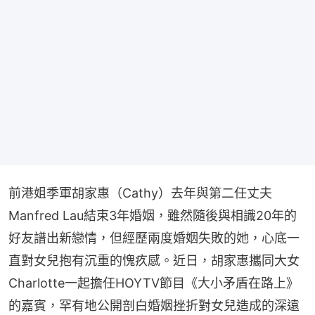
前港姐季軍胡家惠（Cathy）去年與第二任丈夫
Manfred Lau結束3年婚姻，雖然隨後與相識20年的
好友譜出新戀情，但經歷兩度婚姻失敗的她，心底一
直對女兒抱有沉重的愧疚感。近日，胡家惠攜同大女
Charlotte一起擔任HOYTV節目《大小矛盾在路上》
的嘉賓，罕有地公開剖白婚姻挫折對女兒造成的深遠