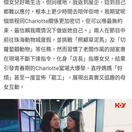
個女兒好嘅生活，但同樣地，我返到屋企，攰到自己
都難以應付，根本上更少時間去陪伴佢哋。我期望呢
個旅程同Charlotte關係更加密切，佢可以喺最無約
束、最信賴我嘅情況下做返她自己。」兩人在節目中
前往珠海動物城度假，並挑戰「照顧草泥馬」及「切
蘿蔔餵動物」等任務。然而習慣了老闆作風的胡家惠
在現場不斷下達指令，化身「店長」指導女兒，結果
引發青春期的Charlotte當場大爆發，直呼媽媽「好
煩」甚至一度宣佈「罷工」，展現出真實又逗趣的母
女互動。