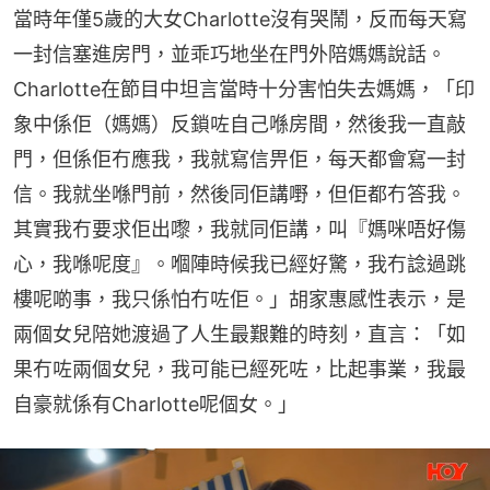
當時年僅5歲的大女Charlotte沒有哭鬧，反而每天寫
一封信塞進房門，並乖巧地坐在門外陪媽媽說話。
Charlotte在節目中坦言當時十分害怕失去媽媽，「印
象中係佢（媽媽）反鎖咗自己喺房間，然後我一直敲
門，但係佢冇應我，我就寫信畀佢，每天都會寫一封
信。我就坐喺門前，然後同佢講嘢，但佢都冇答我。
其實我冇要求佢出嚟，我就同佢講，叫『媽咪唔好傷
心，我喺呢度』。嗰陣時候我已經好驚，我冇諗過跳
樓呢啲事，我只係怕冇咗佢。」胡家惠感性表示，是
兩個女兒陪她渡過了人生最艱難的時刻，直言：「如
果冇咗兩個女兒，我可能已經死咗，比起事業，我最
自豪就係有Charlotte呢個女。」