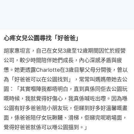
心疼女兒公園尋找「好爸爸」
胡家惠坦言，自己在女兒3歲至12歲期間因忙於經營
公司，較少時間陪伴她們成長，內心深感矛盾與疲
憊。她更透露Charlotte在3歲目擊父母分開後，曾以
為「好爸爸可以在公園找到」，常常叫媽媽帶她去公
園：「其實嗰陣我都唔明白，直到真係同佢去公園玩
嘅時候，我就覺得好傷心，我真係喊咗出嚟。因為喺
公園有好多爸爸陪小朋友玩，佢睇到好多好溫馨嘅畫
面，係爸爸陪仔女玩鞦韆、滑梯，佢睇完呢啲場面，
覺得好爸爸就係可以喺公園搵到。」