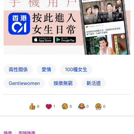
兩性關係
愛情
100種女生
Gentlewomen
娛樂無窮
新活道
6
1
0
0
0
娛樂
即時娛樂