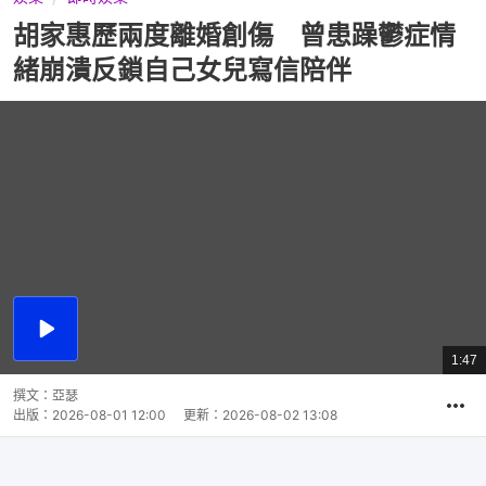
胡家惠歷兩度離婚創傷 曾患躁鬱症情
緒崩潰反鎖自己女兒寫信陪伴
播
放
1:47
總
影
共
片
時
撰文：
亞瑟
間
出版：
2026-08-01 12:00
更新：
2026-08-02 13:08