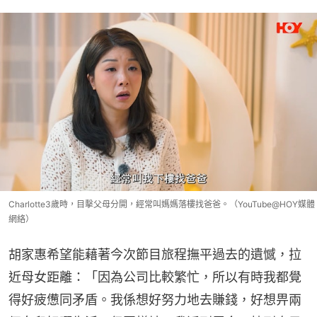
Charlotte3歲時，目擊父母分開，經常叫媽媽落樓找爸爸。（YouTube@HOY媒體
網絡）
胡家惠希望能藉著今次節目旅程撫平過去的遺憾，拉
近母女距離：「因為公司比較繁忙，所以有時我都覺
得好疲憊同矛盾。我係想好努力地去賺錢，好想畀兩