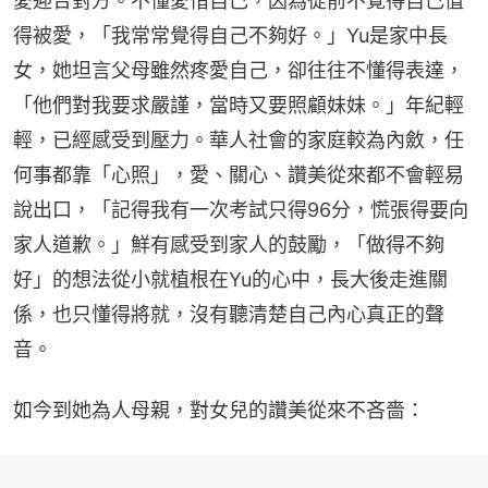
愛迎合對方。不懂愛惜自己，因為從前不覺得自己值
得被愛，「我常常覺得自己不夠好。」Yu是家中長
女，她坦言父母雖然疼愛自己，卻往往不懂得表達，
「他們對我要求嚴謹，當時又要照顧妹妹。」年紀輕
輕，已經感受到壓力。華人社會的家庭較為內斂，任
何事都靠「心照」，愛、關心、讚美從來都不會輕易
說出口，「記得我有一次考試只得96分，慌張得要向
家人道歉。」鮮有感受到家人的鼓勵，「做得不夠
好」的想法從小就植根在Yu的心中，長大後走進關
係，也只懂得將就，沒有聽清楚自己內心真正的聲
音。
如今到她為人母親，對女兒的讚美從來不吝嗇：