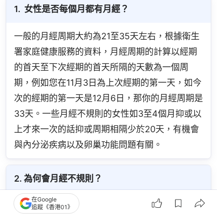
1.  女性是否每個月都有月經？
一般的月經周期大約為21至35天左右，根據衛生
署家庭健康服務的資料，月經周期的計算以經期
的首天至下次經期的首天所隔的天數為一個周
期，例如您在11月3日為上次經期的第一天，如今
次的經期的第一天是12月6日，那你的月經周期是
33天。一些月經不規則的女性如3至4個月抑或以
上才來一次的話抑或周期相隔少於20天，有機會
與內分泌疾病以及卵巢功能問題有關。
2. 為何會月經不規則？
在Google
月經不規則原因有機會因為生活習慣不良，作息
追蹤《香港01》