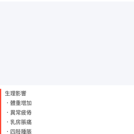
生理影響
．體重增加
．異常疲倦
．乳房脹痛
．四肢腫脹