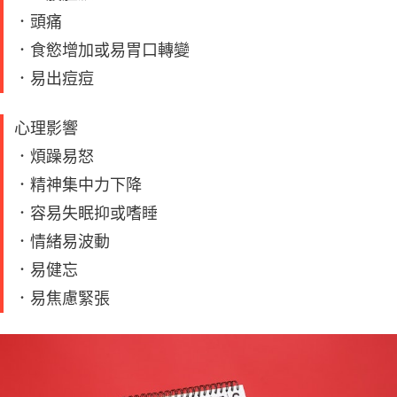
．頭痛
．食慾增加或易胃口轉變
．易出痘痘
心理影響
．煩躁易怒
．精神集中力下降
．容易失眠抑或嗜睡
．情緒易波動
．易健忘
．易焦慮緊張