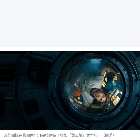
製作團隊在影棚內1：1完整建造了整架「聖母號」太空船。（劇照）