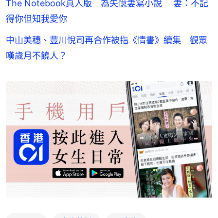
The Notebook真人版 為失憶妻寫小說 妻：不記
得你但知我愛你
中山美穗、豐川悅司再合作被指《情書》續集 觀眾
嘆歲月不饒人？