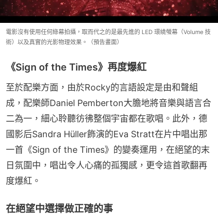
電影沒有使用任何綠幕拍攝，取而代之的是最先進的 LED 環繞螢幕（Volume 技
術）以及真實的光影物理效果。（預告畫面）
《Sign of the Times》再度爆紅
至於配樂方面，由於Rocky的言語設定是由和聲組
成，配樂師Daniel Pemberton大膽地將音樂與語言合
二為一，細心聆聽彷彿整個宇宙都在歌唱。此外，德
國影后Sandra Hüller飾演的Eva Stratt在片中唱出那
一首《Sign of the Times》的變奏運用，在絕望的末
日氛圍中，唱出令人心痛的孤獨感，更令這首歌翻再
度爆紅。
在絕望中選擇做正確的事