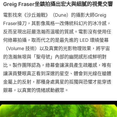
Greig Fraser坐鎮拍攝出宏大與細膩的視覺交響
電影找來《沙丘瀚戰》（Dune）的攝影大師Greig 
Fraser操刀，其影像風格一改傳統科幻片的冰冷感，
反而呈現出莊嚴浩瀚而溫暖的質感。電影沒有使用任
何綠幕拍攝，取而代之的是最先進的 LED 環繞螢幕
（Volume 技術）以及真實的光影物理效果，將宇宙
的浩瀚無垠與「聖母號」內部的幽閉感形成鮮明對
比。製作團隊認為，綠幕會讓演員產生疏離感，唯有
讓演員雙眼真正看到深邃的星空、體會到光線在艙體
金屬上的反射，那種身處異星的孤獨與恐懼才能穿透
銀幕，以真實的情緒感動觀眾。