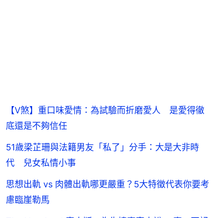
【V煞】重口味愛情：為試驗而折磨愛人 是愛得徹
底還是不夠信任
51歲梁芷珊與法籍男友「私了」分手：大是大非時
代 兒女私情小事
思想出軌 vs 肉體出軌哪更嚴重？5大特徵代表你要考
慮臨崖勒馬