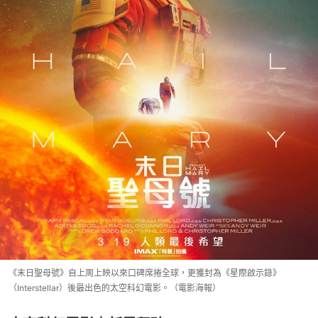
《末日聖母號》自上周上映以來口碑席捲全球，更獲封為《星際啟示錄》
（Interstellar）後最出色的太空科幻電影。（電影海報）