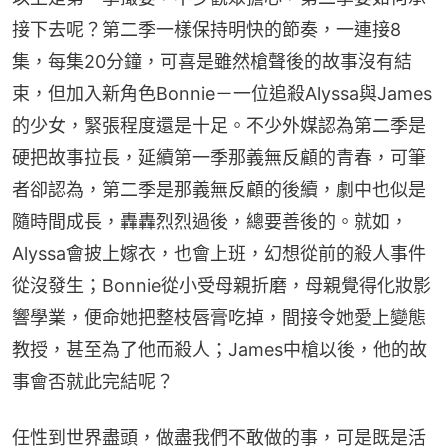
接下去呢？第二季一樣保持明快的節奏，一連接8
集，每集20分鐘，可喜是雖然槍聲後的故事沒有結
束，但加入新角色Bonnie－一位追殺Alyssa與James
的少女，緊張程度還是十足。不少外媒認為第二季是
硬把故事拉長，延續第一季那義無反顧的青春，可筆
者卻認為，第二季是那義無反顧的後續，劇中也似是
隨時間成長，轟轟烈烈過後，總要善後的。就如，
Alyssa會披上嫁衣，也會上班，幻想從前的殺人事件
從沒發生；Bonnie從小受母親折磨，母親覺得化妝影
響學業，便命她把整枝唇膏吃掉，間接令她愛上變態
教授，甚至為了他而殺人；James中槍以後，他的故
事會否就此完結呢？
任性到世界盡頭，做盡我們不敢做的事，可是既是活