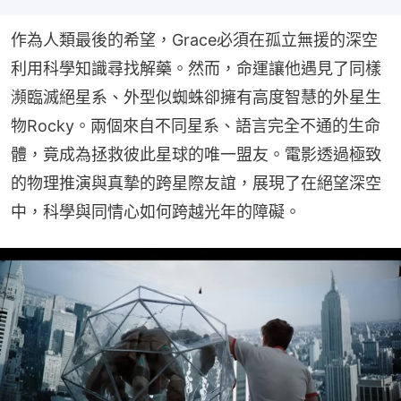
作為人類最後的希望，Grace必須在孤立無援的深空
利用科學知識尋找解藥。然而，命運讓他遇見了同樣
瀕臨滅絕星系、外型似蜘蛛卻擁有高度智慧的外星生
物Rocky。兩個來自不同星系、語言完全不通的生命
體，竟成為拯救彼此星球的唯一盟友。電影透過極致
的物理推演與真摯的跨星際友誼，展現了在絕望深空
中，科學與同情心如何跨越光年的障礙。