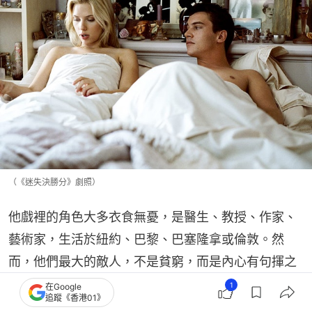
（《迷失決勝分》劇照）
他戲裡的角色大多衣食無憂，是醫生、教授、作家、
藝術家，生活於紐約、巴黎、巴塞隆拿或倫敦。然
而，他們最大的敵人，不是貧窮，而是內心有句揮之
不去的話：「如果當初……會不會更好？」
1
在Google
追蹤《香港01》