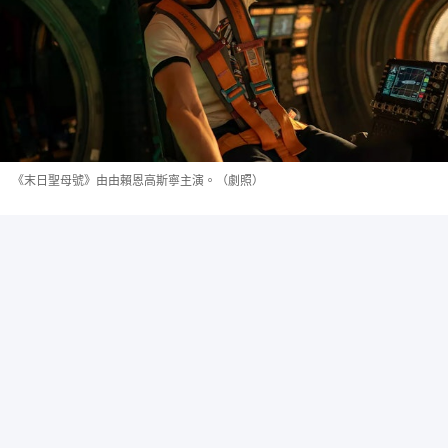
《末日聖母號》由由賴恩高斯寧主演。（劇照）