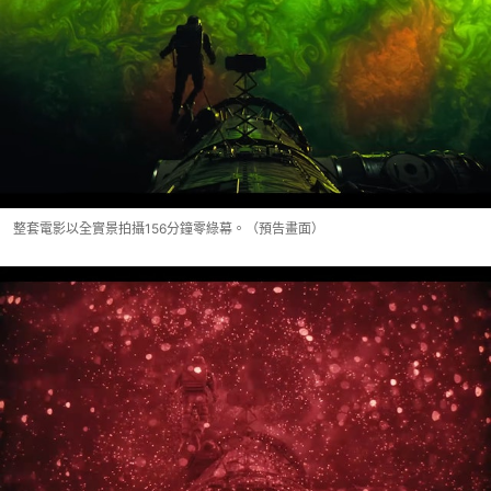
整套電影以全實景拍攝156分鐘零綠幕。（預告畫面）