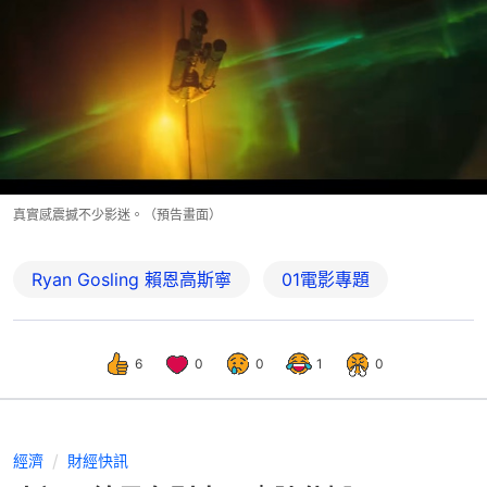
真實感震撼不少影迷。（預告畫面）
Ryan Gosling 賴恩高斯寧
01電影專題
6
0
0
1
0
經濟
財經快訊