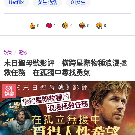
Netflix
女生熱話
01女生
0
1
0
0
0
娛樂
電影
末日聖母號影評｜橫跨星際物種浪漫拯
救任務 在孤獨中尋找勇氣