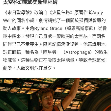
太空科幻電影史新里程碑
《末日聖母號》改編自《火星任務》原著作者Andy 
Weir的同名小說，劇情講述了一個關於孤獨與智慧的
動人故事。主角Ryland Grace（賴恩高斯寧飾）從昏
迷中醒來，發現自己身處一架幽閉的太空船，而兩名
同伴早已不幸喪生。隨著記憶漸漸復甦，他意識到地
球正面臨一種名為「噬星者」（Astrophage）的微生
物威脅，這種生物正在吸取太陽能量，導致全球氣候
劇變，人類文明危在旦夕。