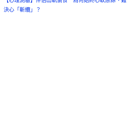
【心理測驗】伴侶出軌偷食 為何始終心軟原諒、難
決心「斬纜」？