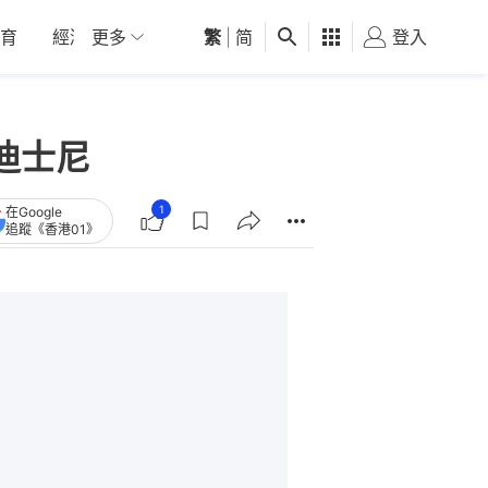
育
經濟
更多
01深圳
繁
觀點
|
简
健康
好食玩飛
登入
女
迪士尼
1
在Google
追蹤《香港01》