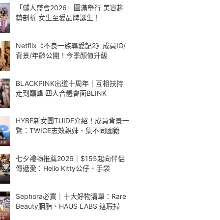
「儷人盛會2026」圓滿舉行 美容趨
勢剖析 女生至愛品牌誕生！
Netflix《不良一族尋愛記2》成員IG/
背景/年齡公開！今季顏值升級
BLACKPINK出道十周年｜互相扶持
走到巔峰 四人合體會面BLINK
HYBE新女團TUIDE介紹！成員背景一
覽：TWICE志效親妹、集不同國籍
七夕禮物推薦2026｜$155起向伴侶
傳遞愛：Hello Kitty公仔、手袋
Sephora必買｜十大好物清單：Rare
Beauty胭脂、HAUS LABS 遮瑕掃