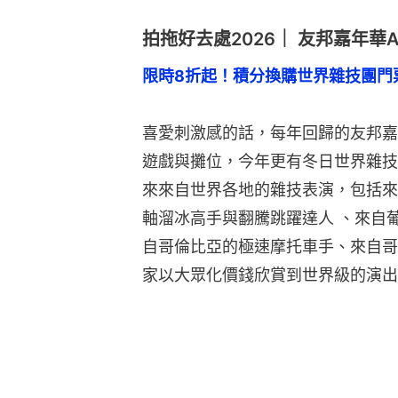
拍拖好去處2026｜ 友邦嘉年華AIA 
限時8折起！積分換購世界雜技團門票
喜愛刺激感的話，每年回歸的友邦嘉
遊戲與攤位，今年更有冬日世界雜技團The 
來來自世界各地的雜技表演，包括來
軸溜冰高手與翻騰跳躍達人 、來自
自哥倫比亞的極速摩托車手、來自哥
家以大眾化價錢欣賞到世界級的演出