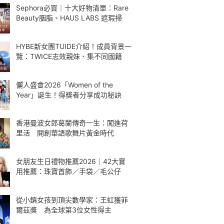
Sephora必買｜十大好物清單：Rare
Beauty胭脂、HAUS LABS 遮瑕掃
HYBE新女團TUIDE介紹！成員背景一
覽：TWICE志效親妹、集不同國籍
儷人盛會2026「Women of the
Year」誕生！得獎者分享成功秘訣
香港曼波女郎葛蘭傳奇一生：闖進荷
里活 開創華語歌舞片黃金時代
女朋友生日禮物推薦2026｜42大實
用推薦：珠寶首飾／手袋／毛公仔
從小鎮女孩到頂尖數學家：王虹獲菲
爾茲獎 為全球第3位女性得主