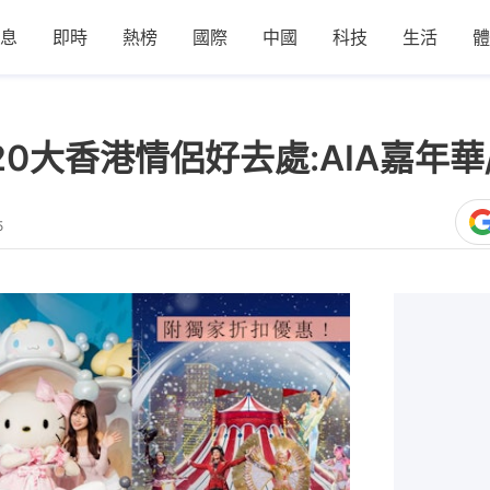
息
即時
熱榜
國際
中國
科技
生活
體
20大香港情侶好去處:AIA嘉年華
5