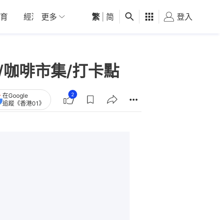
育
經濟
更多
01深圳
繁
觀點
|
简
健康
好食玩飛
登入
女
/咖啡市集/打卡點
2
在Google
追蹤《香港01》