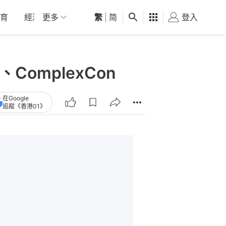
育
經濟
更多
01深圳
繁
觀點
|
简
健康
好食玩飛
登入
女
ComplexCon
在Google
追蹤《香港01》