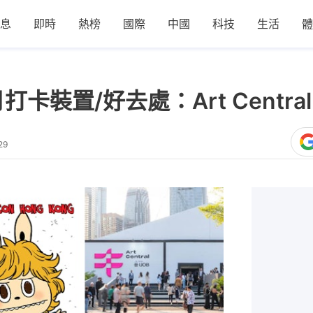
息
即時
熱榜
國際
中國
科技
生活
體
卡裝置/好去處：Art Central、
29