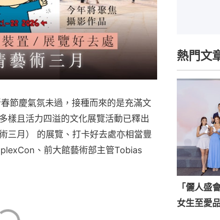
熱門文
 新春節慶氣氛未過，接種而來的是充滿文
多樣且活力四溢的文化展覽活動已釋出
術三月） 的展覽、打卡好去處亦相當豐
omplexCon、前大館藝術部主管Tobias
「儷人盛會202
女生至愛