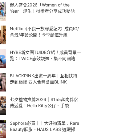
儷人盛會2026「Women of the
Year」誕生！得獎者分享成功秘訣
Netflix《不良一族尋愛記2》成員IG/
背景/年齡公開！今季顏值升級
HYBE新女團TUIDE介紹！成員背景一
覽：TWICE志效親妹、集不同國籍
BLACKPINK出道十周年｜互相扶持
走到巔峰 四人合體會面BLINK
七夕禮物推薦2026｜$155起向伴侶
傳遞愛：Hello Kitty公仔、手袋
Sephora必買｜十大好物清單：Rare
Beauty胭脂、HAUS LABS 遮瑕掃