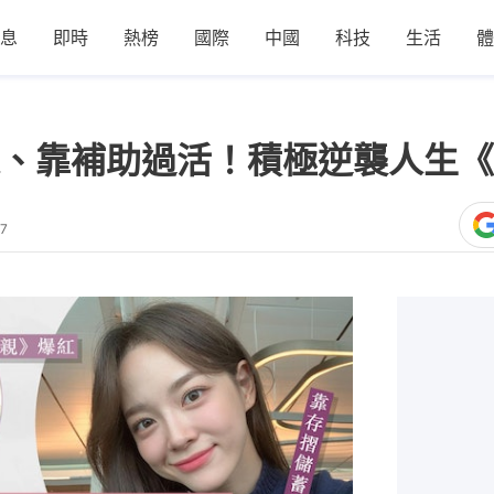
息
即時
熱榜
國際
中國
科技
生活
體
、靠補助過活！積極逆襲人生《
37