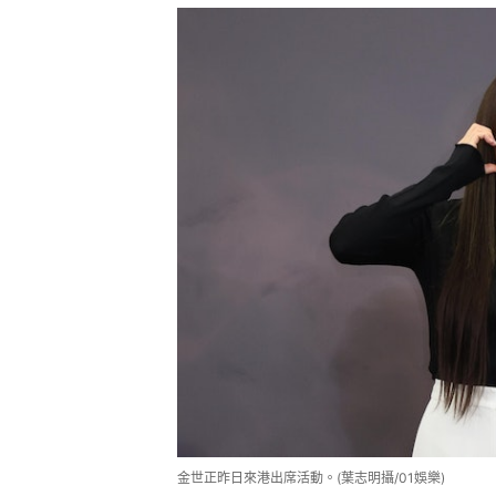
金世正昨日來港出席活動。(葉志明攝/01娛樂)