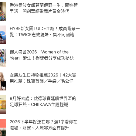
香港曼波女郎葛蘭傳奇一生：闖進荷
里活 開創華語歌舞片黃金時代
HYBE新女團TUIDE介紹！成員背景一
覽：TWICE志效親妹、集不同國籍
儷人盛會2026「Women of the
Year」誕生！得獎者分享成功秘訣
女朋友生日禮物推薦2026｜42大實
用推薦：珠寶首飾／手袋／毛公仔
8月好去處：啟德球賽延續世界盃的
足球狂熱、CHIIKAWA主題輕鐵
2026下半年好運在哪？選1字看你在
職場、財運、人際哪方面有提升