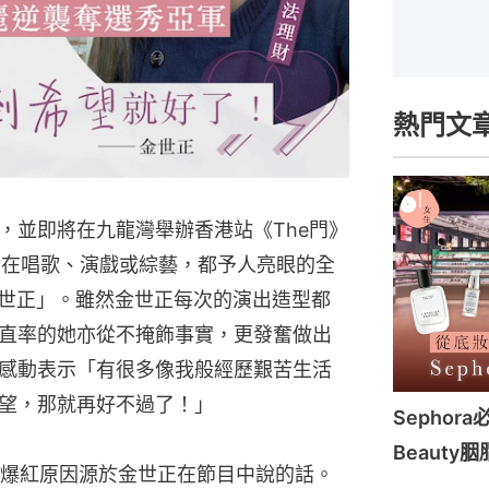
熱門文
，並即將在九龍灣舉辦香港站《The門》
論在唱歌、演戲或綜藝，都予人亮眼的全
d世正」。雖然金世正每次的演出造型都
直率的她亦從不掩飾事實，更發奮做出
感動表示「有很多像我般經歷艱苦生活
望，那就再好不過了！」
Sephor
Beauty胭
爆紅原因源於金世正在節目中說的話。