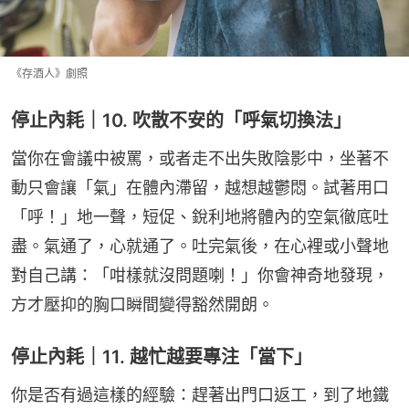
《存酒人》劇照
停止內耗｜10. 吹散不安的「呼氣切換法」
當你在會議中被罵，或者走不出失敗陰影中，坐著不
動只會讓「氣」在體內滯留，越想越鬱悶。試著用口
「呼！」地一聲，短促、銳利地將體內的空氣徹底吐
盡。氣通了，心就通了。吐完氣後，在心裡或小聲地
對自己講：「咁樣就沒問題喇！」你會神奇地發現，
方才壓抑的胸口瞬間變得豁然開朗。
停止內耗｜11. 越忙越要專注「當下」
你是否有過這樣的經驗：趕著出門口返工，到了地鐵