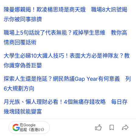
陳曼娜親揭！欺凌楊思琦是商天娥 職場8大訊號揭
示你被同事排擠
職場上5句話說了代表無能？戒掉學生思維 教你高
情商回覆話術
大學生必睇10大識人技巧！表面大方必是神隊友？教
你識穿偽善巨嬰
探索人生還是拖延？網民熱議Gap Year有何意義 列
6大規劃方向
月光族、懶人理財必看！4個無痛存錢攻略 每日存
幾塊錢就能變富
在Google
追蹤《香港01》
Better U
職場心理
心理學