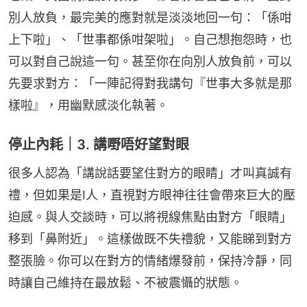
別人放負，最完美的應對就是淡淡地回一句：「係咁
上下啦」、「世事都係咁架啦」。自己想抱怨時，也
可以對自己說這一句。甚至你在向別人放負前，可以
先要求對方：「一陣記得對我講句『世事大多就是那
樣啦』，用幽默感淡化執著。
停止內耗｜3. 講嘢唔好望對眼
很多人認為「講說話要望住對方的眼睛」才叫真誠有
禮，但如果是I人，直視對方眼神往往會帶來巨大的壓
迫感。與人交談時，可以將視線焦點由對方「眼睛」
移到「鼻附近」。這樣做既不失禮貌，又能睇到對方
整張臉。你可以在對方的情緒爆發前，保持冷靜，同
時讓自己維持在最放鬆、不被震懾的狀態。