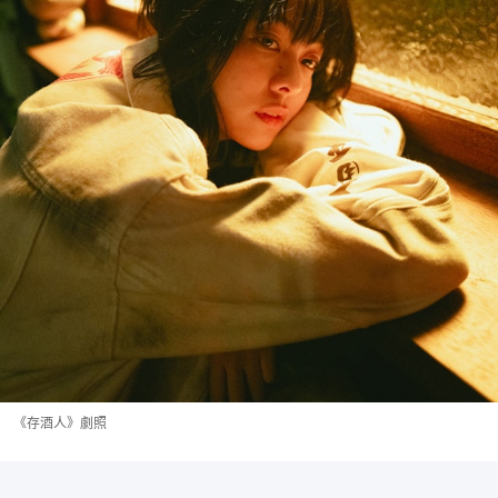
《存酒人》劇照