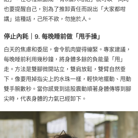
也要提醒自己，別為了推卸責任而說出「大家都咁
講」這種話，己所不欲，勿施於人。
停止內耗｜9. 每晚睡前做「甩手操」
白天的焦慮和委屈，會令肌肉變得繃緊。專家建議，
每晚睡前利用幾秒鐘，將身體多餘的負能量「甩」
走。方法是雙腳微開站立，雙肩放鬆，雙臂自然垂
下。像要甩掉指尖上的水珠一樣，輕快地擺動、甩動
雙手腕數秒。當你感覺到這股震動順著身體傳導到腳
尖時，代表身體的力氣已經卸下。