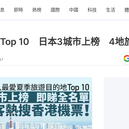
息
即時
熱榜
國際
中國
科技
生活
體
op 10 日本3城市上榜 4
47