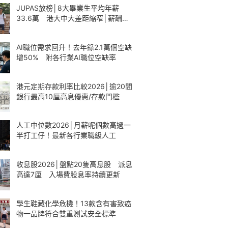
JUPAS放榜│8大畢業生平均年薪
33.6萬 港大中大差距縮窄│薪酬一
覽
AI職位需求回升！去年錄2.1萬個空缺
增50% 附各行業AI職位空缺率
港元定期存款利率比較2026│逾20間
銀行最高10厘高息優惠/存款門檻
人工中位數2026│月薪呢個數高過一
半打工仔！最新各行業職級人工
收息股2026│盤點20隻高息股 派息
高達7厘 入場費股息率持續更新
學生鞋藏化學危機！13款含有害致癌
物一品牌符合雙重測試安全標準