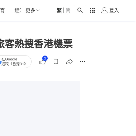
育
經濟
更多
01深圳
繁
觀點
|
简
健康
好食玩飛
登入
女
地旅客熱搜香港機票
3
在Google
追蹤《香港01》