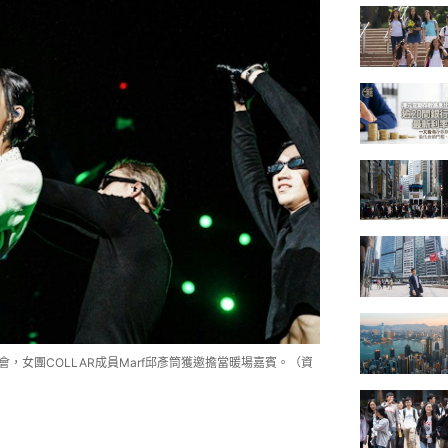
唱會，女團COLLAR成員Marf邱彥筒獲邀擔當暖場嘉賓。（資