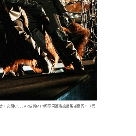
唱會，女團COLLAR成員Marf邱彥筒獲邀擔當暖場嘉賓。（資