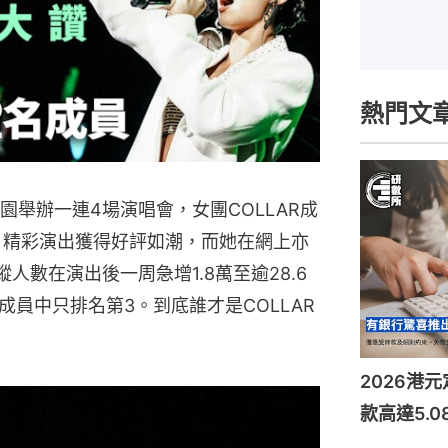
熱門文
體育園舉辦一連4場演唱會，女團COLLAR成
賓，精彩演出獲得好評如潮，而她在網上亦
追蹤人數在演出後一周急增1.8萬至逾28.6
R成員中只排名第3。到底誰才是COLLAR
2026港
款高達5.