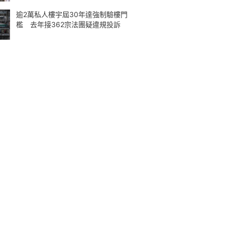
逾2萬私人樓宇屆30年達強制驗樓門
檻 去年接362宗法團疑違規投訴