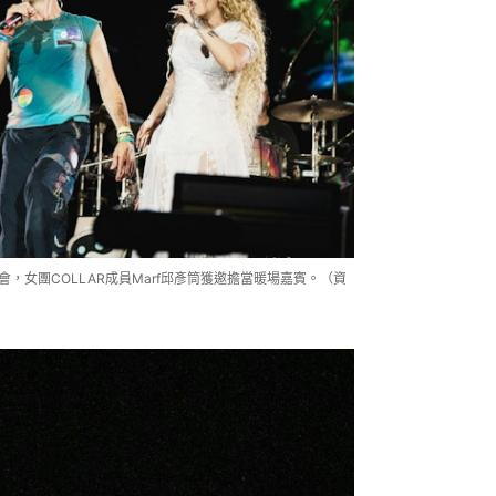
唱會，女團COLLAR成員Marf邱彥筒獲邀擔當暖場嘉賓。（資