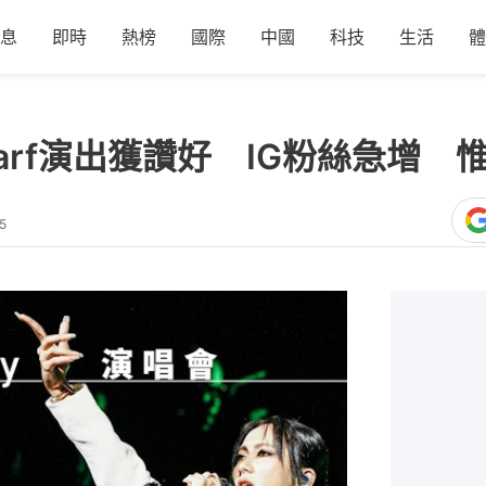
息
即時
熱榜
國際
中國
科技
生活
體
│Marf演出獲讚好 IG粉絲急增
5