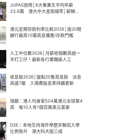
JUPAS放榜│8大畢業生平均年薪
33.6萬 港大中大差距縮窄│薪酬一
覽
港元定期存款利率比較2026│逾20間
銀行最高10厘高息優惠/存款門檻
人工中位數2026│月薪呢個數高過一
半打工仔！最新各行業職級人工
收息股2026│盤點20隻高息股 派息
高達7厘 入場費股息率持續更新
瑞銀：港人均身家504萬港元全球第4
高 每10人有1個百萬美元富豪
DSE｜本地生持海外學歷非聯招入學
比例急升 港大科大逾三成