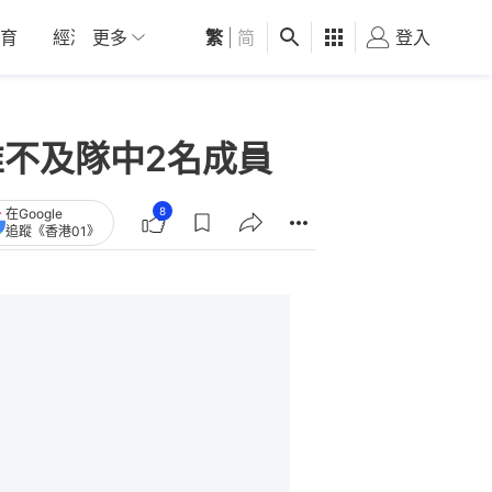
育
經濟
更多
01深圳
繁
觀點
|
简
健康
好食玩飛
登入
女
 惟不及隊中2名成員
8
在Google
追蹤《香港01》