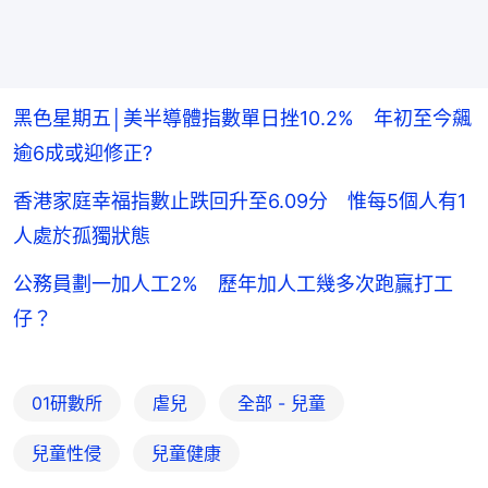
黑色星期五│美半導體指數單日挫10.2% 年初至今飆
逾6成或迎修正?
香港家庭幸福指數止跌回升至6.09分 惟每5個人有1
人處於孤獨狀態
公務員劃一加人工2% 歷年加人工幾多次跑贏打工
仔？
01研數所
虐兒
全部 - 兒童
兒童性侵
兒童健康