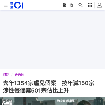
繁
|
简
熱話
研數所
去年1354宗虐兒個案 按年減150宗
涉性侵個案501宗佔比上升