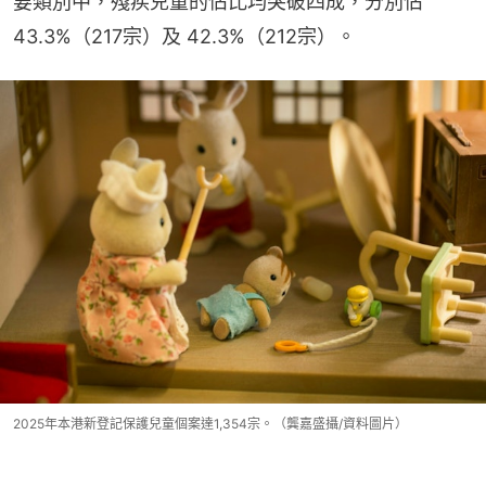
要類別中，殘疾兒童的佔比均突破四成，分別佔 
43.3%（217宗）及 42.3%（212宗）。
2025年本港新登記保護兒童個案達1,354宗。（龔嘉盛攝/資料圖片）