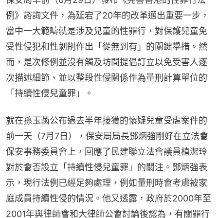
例》諮詢文件，為延宕了20年的改革邁出重要一步，
當中一大範疇就是涉及兒童的性罪行，對保護兒童免
受性侵犯和性剝削作出「從無到有」的關鍵舉措。然
而，是次修例並沒有觸及坊間提倡訂立以免受害人逐
次描述細節、並以整段性侵關係作為量刑計算單位的
「持續性侵兒童罪」。
就在孫玉菡公布過去半年接獲的懷疑兒童受虐案件的
前一天（7月7日），保安局局長鄧炳強剛好在立法會
保安事務委員會上，回應了民建聯立法會議員植潔玲
對於會否設立「持續性侵兒童罪」的關注。鄧炳強表
示，現行法例已經足夠處理，例如量刑時會考慮被家
庭成員持續性侵的情況。他又透露，政府於2000年至
2001年與律師會和大律師公會討論後認為，有關罪行