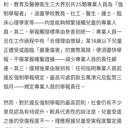
利、教育及醫療衞生三大界別共25類專業人員為「強
制舉報者」，涵蓋學校教員、社工、醫生、護士、臨
床心理學家等——均是能夠頻繁接觸兒童的專業人
員。其二，舉報觸發標準由參差到統一：專業人員一
旦在工作過程中有「合理理由懷疑」某18歲以下兒童
正遭受或面臨「嚴重傷害」的實際風險，便須盡快舉
報，不需掌握確鑿證據——減少專業人員的責任顧
慮。其三，違規後果由無到有：任何指明專業人員若
違反強制舉報規定，最高可處罰款五萬港元及監禁三
個月——規定專業人員的舉報責任。
然而，對於違反強制舉報的最高罰則，社會仍有不少
意見認為有待提升。較具代表性的說法是，兒童受虐
之後的受傷程度不一，理應根據兒童受害程度釐定違