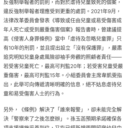
反強制舉報者的罰則，而對於虐待兒童致死的個案，
違反強制舉報者理應受到更重的處罰。2021年9月，
法律改革委員會發表《導致或任由兒童或易受傷害成
年人死亡或受到嚴重傷害個案》報告書時，曾建議提
高《侵害人身罪條例》當中「虐待及忽略兒童罪」只
有10年的刑罰，並且提出設立「沒有保護罪」，嚴肅
追究明知兒童身處風險卻袖手旁觀的照顧者責任——
若受害兒童死亡，最高可判監20年；若受害兒童受嚴
重傷害，最高可判監15年。小組委員會主席韋凱雯指
出，此舉可向傳遞清晰明確的信息，絕不姑息虐待兒
童和易受傷害人士的行為。
另外，《條例》解決了「誰來報警」，卻未能完全解
決「警察來了之後怎麼辦」。孫玉菡預期承諾確保各
項支援措施妥善到位，又指已經新增兩間留宿幼兒中