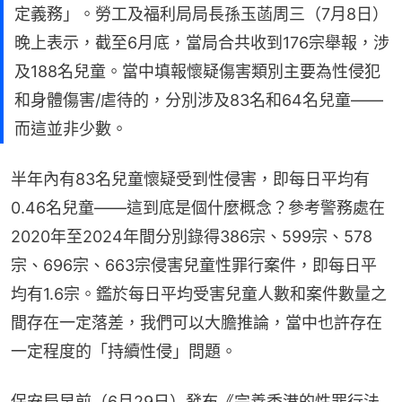
定義務」。勞工及福利局局長孫玉菡周三（7月8日）
晚上表示，截至6月底，當局合共收到176宗舉報，涉
及188名兒童。當中填報懷疑傷害類別主要為性侵犯
和身體傷害/虐待的，分別涉及83名和64名兒童——
而這並非少數。
半年內有83名兒童懷疑受到性侵害，即每日平均有
0.46名兒童——這到底是個什麼概念？參考警務處在
2020年至2024年間分別錄得386宗、599宗、578
宗、696宗、663宗侵害兒童性罪行案件，即每日平
均有1.6宗。鑑於每日平均受害兒童人數和案件數量之
間存在一定落差，我們可以大膽推論，當中也許存在
一定程度的「持續性侵」問題。
保安局早前（6月29日）發布《完善香港的性罪行法