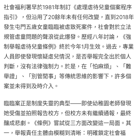
社會福利署早於1981年制訂《處理虐待兒童個案程序
指引》，但沿用了20餘年未有任何改變，直到2018年
發生屯門五歲女童臨臨被虐致死案件，社會對於立法
規管虐童問題的聲浪從此爆發。歷經八年討論，《強
制舉報虐待兒童條例》終於今年1月生效。過去，專業
人員即使發現懷疑虐兒情況，是否舉報完全出於個人
判斷，沒有法律強制力。於是，在「怕麻煩」、「難
舉證」、「別管閒事」等傳統思維的影響下，許多個
案並未得到及時介入。
臨臨案正是制度失靈的典型——即使幼稚園老師發現
她受傷並拍照報告校方，但校方未有繼續通報，最終
釀成悲劇。《條例》嘗試從三方面改變這一局面。其
一，舉報責任主體由模糊到清晰：明確鎖定社會福