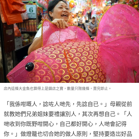
店內這條大金魚也算得上是鎮店之寶，數量只限幾條，賣完即止。
「我係咁嘅人，諗咗人哋先，先諗自已。」母親從前
就教她們兄弟姐妹要禮讓別人，其次再想自己。「人
哋收到你既野咁開心，自己都好開心，人哋會記得
你。」做燈籠也切合她的做人原則，堅持要造岀好品