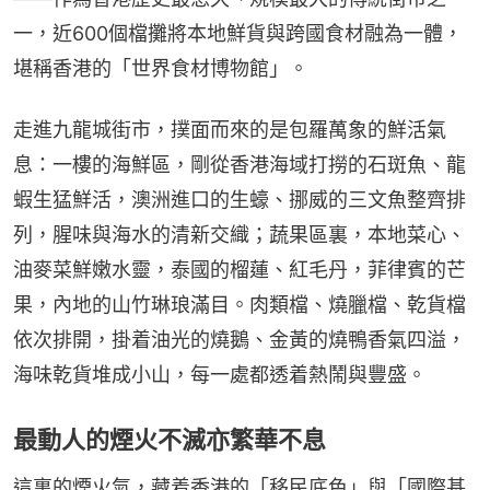
一，近600個檔攤將本地鮮貨與跨國食材融為一體，
堪稱香港的「世界食材博物館」。
走進九龍城街市，撲面而來的是包羅萬象的鮮活氣
息：一樓的海鮮區，剛從香港海域打撈的石斑魚、龍
蝦生猛鮮活，澳洲進口的生蠔、挪威的三文魚整齊排
列，腥味與海水的清新交織；蔬果區裏，本地菜心、
油麥菜鮮嫩水靈，泰國的榴蓮、紅毛丹，菲律賓的芒
果，內地的山竹琳琅滿目。肉類檔、燒臘檔、乾貨檔
依次排開，掛着油光的燒鵝、金黃的燒鴨香氣四溢，
海味乾貨堆成小山，每一處都透着熱鬧與豐盛。
最動人的煙火不滅亦繁華不息
這裏的煙火氣，藏着香港的「移民底色」與「國際基