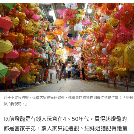
即使不買只拍照，這檔店家也無任歡迎，還會專門指導你到最佳拍攝位置：「呢個
位拍得靚啲。」
以前燈籠是有錢人玩意在4、50年代，買得起燈籠的
都是富家子弟，窮人家只能遠觀。細妹姐猶記得她第