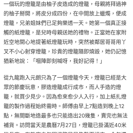
一個玩的燈籠是由柚子皮造成的燈籠，母親將拜過神
的柚子掰開，將皮分成四份，在中間放上蠟燭，便成
燈籠，兄弟姐妹們已足夠樂透一天。她第一個真正接
觸的紙燈籠，是兒時母親送她的禮物。正當她在家附
近空地開心地提著紙燈籠玩時，突然被鄰居哥哥用丫
叉不小心射穿燈籠，珍貴的燈籠隨即燒毀，她仍記憶
猶新地說：「𠴱陣即刻喊呀，我好記得！」
從九龍跑入元朗只為了一個燈籠今天，燈籠已經是大
眾的節慶玩意，膠造燈籠成行成市，而人手造的燈
籠，就買少見少。因為愈來愈少人入行，加上紙扎燈
籠的製作過程始終需時。師傅由早上7點造到晚上12
點，無間斷地造最多也只能造出20幾隻，賣完也無法
補貨。訪問當天是農曆7月27日，燈籠已掛滿近40米