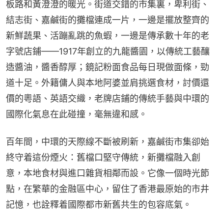
板路和黃澄澄的暖光。街道交錯的市集裏，卑利街、
結志街、嘉鹹街的攤檔連成一片，一邊是擺放整齊的
新鮮蔬果、活蹦亂跳的魚蝦，一邊是傳承數十年的老
字號店鋪——1917年創立的九龍醬園，以傳統工藝釀
造醬油，醬香醇厚；鏡記粉面食品每日現做面條，勁
道十足。外籍傭人與本地阿婆並肩挑選食材，討價還
價的粵語、英語交織，老牌店鋪的傳統手藝與中環的
國際化氣息在此碰撞，毫無違和感。
百年間，中環的天際線不斷被刷新，嘉鹹街市集卻始
終守着這份煙火：舊檔口堅守傳統，新攤檔融入創
意，本地食材與進口雜貨相鄰而設。它像一個時光節
點，在繁華的金融區中心，留住了香港最原始的市井
記憶，也詮釋着國際都市新舊共生的包容底氣。