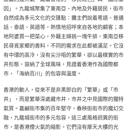
因」。九龍城聚集了東南亞、內地及外籍居民，街市
自然成為多元文化的交匯點：攤主們說着粵語、普通
話、泰語、英語等，熱情地招呼來自各地的顧客；本
地阿婆買一把菜心，外籍主婦挑一塊牛排，東南亞移
民尋覓家鄉的香料，不同的需求在此都被滿足。它沒
有中環的高冷，沒有尖沙咀的繁華，卻以最樸實的市
井形態，容納了全球風味，見證着香港作為國際都
市，「海納百川」的包容與溫度。
香港的動人，從來不是非黑即白的「繁華」或「市
井」，而是繁華深處藏市井，市井之中見國際的獨特
氣質。嘉鹹街市集的百年堅守，春秧街街市的魔幻交
融，九龍城街市的多元包容，這三處風格迥異的街
市，是香港煙火氣的縮影。它們沒有摩天大樓的光