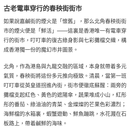
古老電車穿行的春秧街街市
如果說嘉鹹街的煙火是「懷舊」，那么北角春秧街街
市的煙火便是「鮮活」——這裏是香港唯一有電車穿
行的街市，叮叮車的復古綠身影與七彩攤檔交織，構
成香港獨一份的魔幻市井圖景。
北角，作為港島與九龍交融的區域，本身就帶着多元
氣質，春秧街將這份多元推向極致。清晨，當第一班
叮叮車從英皇道拐進內街，街市便徹底蘇醒：兩旁的
攤檔支起紅色、黃色的遮陽傘，蔬果堆成小山，紅彤
彤的番茄、綠油油的青菜、金燦燦的芒果色彩濃烈；
海鮮檔的水箱裏，蝦蟹遊動、鮮魚蹦跳，水花濺在石
板路上，帶着鹹鮮的海味。