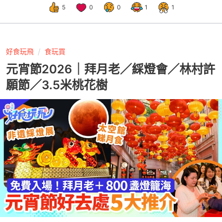
5
0
0
1
1
好食玩飛
食玩買
元宵節2026｜拜月老／綵燈會／林村許
願節／3.5米桃花樹