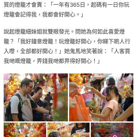
質的燈籠才會賣：「一年有365日，起碼有一日你玩
燈籠會記得我，我都會好開心。」
說起燈籠細妹姐就雙眼發光。問她為何如此喜愛燈
籠？「我好鐘意燈籠！玩燈籠好開心，你睇下啲人行
入嚟，全部都好開心！」她鬼馬地笑著說：「人客買
我哋嘅燈籠，畀錢我哋都畀得好開心！」