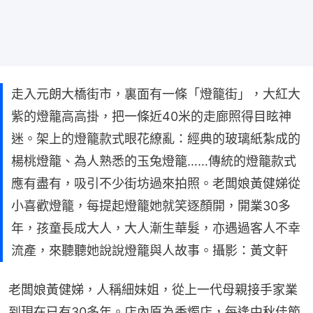
走入元朗大橋街市，裏面有一條「燈籠街」，大紅大
紫的燈籠高高掛，把一條近40米的走廊照得目眩神
迷。架上的燈籠款式眼花繚亂：經典的玻璃紙紮成的
楊桃燈籠、為人熟悉的玉兔燈籠……傳統的燈籠款式
應有盡有，吸引不少街坊過來拍照。老闆娘黃健娣從
小喜歡燈籠，每提起燈籠她就笑逐顏開，開業30多
年，孩童長成大人，大人漸生華髮，亦遇過客人不幸
流產，來聽聽她說說燈籠與人故事。攝影：黃文軒
老闆娘黃健娣，人稱細妹姐，從上一代母親接手家業
到現在已有30多年。店內原為香燭店，每逢中秋佳節