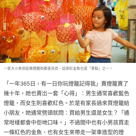
一家大小來到這條燈籠街都喜孜孜，這排紅金魚也是「景點」之一。
「一年365日，有一日你玩燈籠記得我」賣燈籠賣了
幾十年，她也賣岀一套「心得」：男生通常喜歡藍色
燈籠，而女生則喜歡紅色。於是有家長過來買燈籠給
小朋友，她通常劈頭就問：買給男生還是女生？「通
常咁樣都會中佢哋口味。」不過間中也有小男孩買走
一條紅色的金魚、也有女生來帶走一架車造型的燈