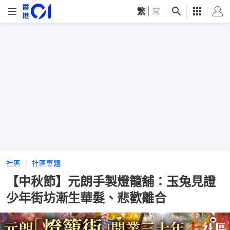
繁
|
简
社區
社區專題
【中秋節】元朗手製燈籠舖：玉兔見證
少年街坊漸生華髮、悲歡離合