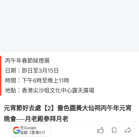
丙午年春節綵燈展
日期：即日至3月15日
時間：下午6時至晚上11時
地點：香港尖沙咀文化中心露天廣場
元宵節好去處【2】嗇色園黃大仙祠丙午年元宵
晚會──月老殿參拜月老
在Google
嗇色園黃大仙祠於3月3日延長開放時間至晚上9時，
追蹤《香港01》