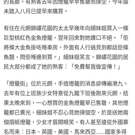
的長廊。有熟客去年因燈籠早早售罄而撲空，今年還
未踏入八月已提早來購買。
有住在元朗錦繡花園的太太早幾年向細妹姐買入一條
巨型桃紅色金魚燈籠，翌年回來對她讚口不絕。「佢
將條大金魚掛咗喺車房，外面有人行過見到都話佢條
魚靚，問佢喺邊到買。」細妹姐笑言，錦繡花園的居
民大部分都成了她的熟客：「免費幫我做宣傳！」
「燈籠街」位於元朗，手造燈籠的消息卻傳遍港九。
去年有位上班族少女特意從九龍下班後跑來元朗，結
果太晚來到，一心想買的金魚燈籠旱已售罄，其他燈
籠都已賣光，細妹姐不忍心見她撲個空，於是送她兩
個摺紙燈籠，少女才眉開眼笑。有人甚至遠從外國慕
名而来：日本、英國、美國、馬來西亞……國家多得