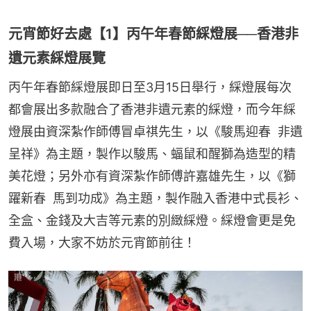
元宵節好去處【1】丙午年春節綵燈展──香港非
遺元素綵燈展覽
丙午年春節綵燈展即日至3月15日舉行，綵燈展每次
都會展出多款融合了香港非遺元素的綵燈，而今年綵
燈展由資深紮作師傅冒卓祺先生，以《駿馬迎春  非遺
呈祥》為主題，製作以駿馬、蝠鼠和醒獅為造型的精
美花燈；另外亦有資深紮作師傅許嘉雄先生，以《獅
躍新春  馬到功成》為主題，製作融入香港中式長衫、
全盒、金錢及大吉等元素的別緻綵燈。綵燈會更是免
費入場，大家不妨於元宵節前往！