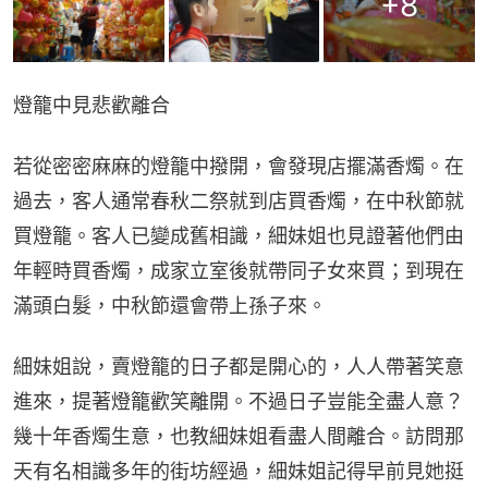
+
8
燈籠中見悲歡離合
若從密密麻麻的燈籠中撥開，會發現店擺滿香燭。在
過去，客人通常春秋二祭就到店買香燭，在中秋節就
買燈籠。客人已變成舊相識，細妹姐也見證著他們由
年輕時買香燭，成家立室後就帶同子女來買；到現在
滿頭白髮，中秋節還會帶上孫子來。
細妹姐說，賣燈籠的日子都是開心的，人人帶著笑意
進來，提著燈籠歡笑離開。不過日子豈能全盡人意？
幾十年香燭生意，也教細妹姐看盡人間離合。訪問那
天有名相識多年的街坊經過，細妹姐記得早前見她挺