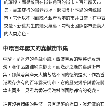
的璀璨，而是散落在街巷角落的街市。百年露天市
集、電車穿行的街巷市場、跨國食材匯聚的傳統街
市，它們以不同面貌承載着香港的市井日常，在中西
交融、新舊共生的煙火氣裏，勾勒出國際都市最動人
的人間底色。
中環百年露天的嘉鹹街市集
中環，是香港的金融心臟，西裝革履的精英步履匆
匆，奢侈品店鋪鱗次櫛比。而幾步之遙的嘉鹹街市
集，卻藏着與摩天大樓截然不同的慢調煙火，作為香
港現存少有的百年露天街市，它的歷史幾乎與香港開
埠史同步，見證着香港從漁村到國際都會的蛻變。
這裏沒有精緻的裝修，只有錯落的檔口、濕漉漉的石