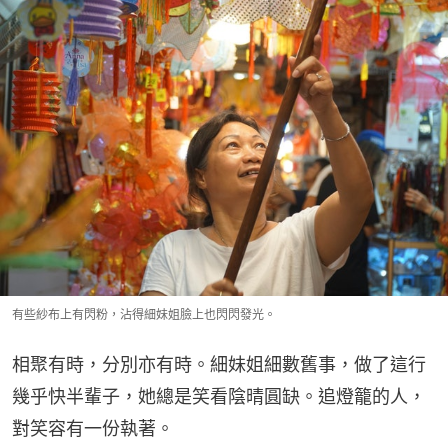
有些紗布上有閃粉，沾得細妹姐臉上也閃閃發光。
相聚有時，分別亦有時。細妹姐細數舊事，做了這行
幾乎快半輩子，她總是笑看陰晴圓缺。追燈籠的人，
對笑容有一份執著。