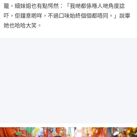
籠，細妹姐也有點愕然：「我哋都係喺人哋角度諗
吓，佢鐘意啲咩，不過口味始終個個都唔同。」說畢
她也哈哈大笑。