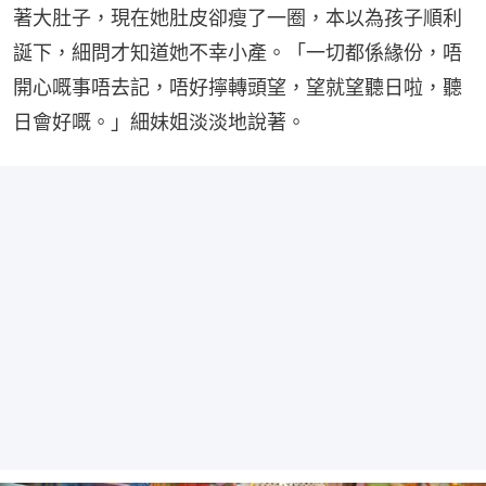
著大肚子，現在她肚皮卻瘦了一圈，本以為孩子順利
誕下，細問才知道她不幸小產。「一切都係緣份，唔
開心嘅事唔去記，唔好擰轉頭望，望就望聽日啦，聽
日會好嘅。」細妹姐淡淡地說著。