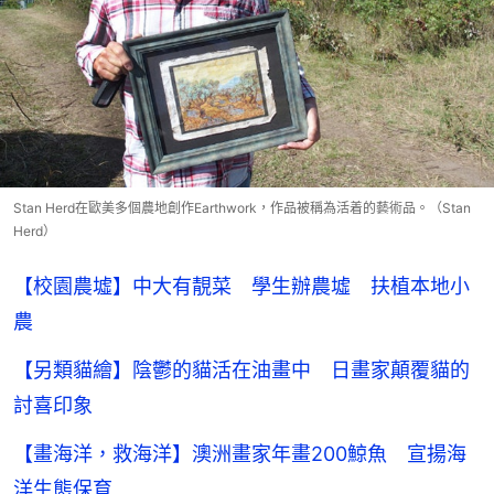
Stan Herd在歐美多個農地創作Earthwork，作品被稱為活着的藝術品。（Stan
Herd）
【校園農墟】中大有靚菜 學生辦農墟 扶植本地小
農
【另類貓繪】陰鬱的貓活在油畫中 日畫家顛覆貓的
討喜印象
【畫海洋，救海洋】澳洲畫家年畫200鯨魚 宣揚海
洋生態保育