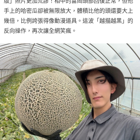
版」照片更加荒謬！相中的富岡頭部回復正常，但他
手上的哈密瓜卻被無限放大，體積比他的頭還要大上
幾倍，比例誇張得像動漫道具。這波「越描越黑」的
反向操作，再次讓全網笑瘋。