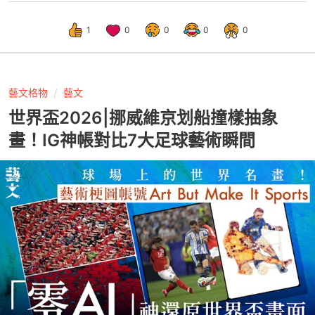
1
0
0
0
0
藝文格物
藝文
世界盃2026|挪威維京划船撞樣抽象
畫！IG神帳對比7大足球藝術瞬間