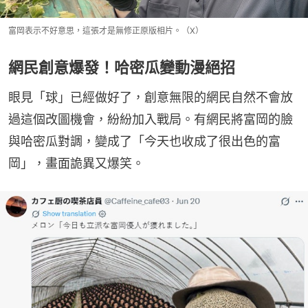
富岡表示不好意思，這張才是無修正原版相片。（X）
網民創意爆發！哈密瓜變動漫絕招
眼見「球」已經做好了，創意無限的網民自然不會放
過這個改圖機會，紛紛加入戰局。有網民將富岡的臉
與哈密瓜對調，變成了「今天也收成了很出色的富
岡」，畫面詭異又爆笑。