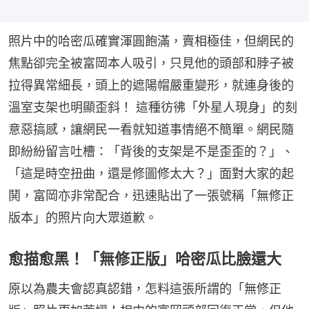
照片中的哈密瓜確實渾圓飽滿，賣相極佳，但網民的
焦點卻完全被富岡本人吸引，只見他的頭部和脖子被
拉得異常細長，頭上的遮陽帽嚴重變形，就連身後的
溫室支架也明顯歪斜！ 這種彷彿「外星人現身」的刻
意惡搞感，讓網民一看就知道事情絕不簡單。網民隨
即紛紛留言吐槽：「背後的支架是不是歪歪的？」、
「這是時空扭曲，還是修圖修太大？」面對大家的起
鬨，富岡亦非常配合，迅速貼出了一張號稱「無修正
版本」的照片向大眾道歉。
愈描愈黑！「無修正版」哈密瓜比臉還大
原以為農夫會認真認錯，怎料這張所謂的「無修正