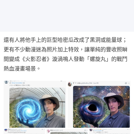
還有人將他手上的巨型哈密瓜改成了黑洞或能量球；
更有不少動漫迷為照片加上特效，讓單純的豐收照瞬
間變成《火影忍者》漩渦鳴人發動「螺旋丸」的戰鬥
熱血漫畫場景。