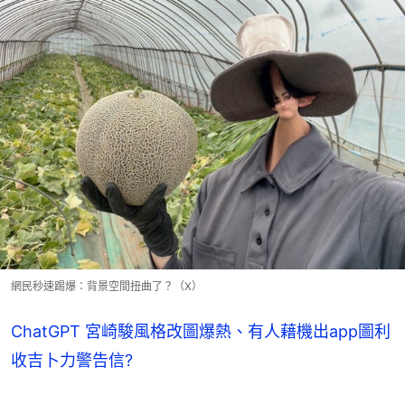
網民秒速踢爆：背景空間扭曲了？（X）
ChatGPT 宮崎駿風格改圖爆熱、有人藉機出app圖利
收吉卜力警告信?