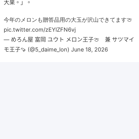
大果。」。
今年のメロンも贈答品用の大玉が沢山できてます🍈
pic.twitter.com/zEYlZFN6vj
— めろん屋 富岡 ユウト メロン王子🍈 兼 サツマイ
モ王子🍠 (@5_daime_lon)
June 18, 2026