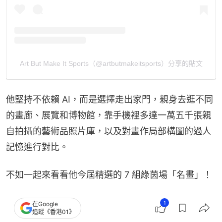
Art But Make It Sports（@artbutmakeitsports）分享的貼文
他堅持不依賴 AI，而是選擇走出家門，親身去逛不同
的畫廊、展覽和博物館，靠手機裡多達一萬五千張親
自拍攝的藝術品照片庫，以及對畫作局部構圖的過人
記憶進行對比。
不如一起來看看他今屆精選的 7 組綠茵場「名畫」！
1. 挪威球迷「維京划船」 vs.《Untitled》
1
在Google
追蹤《香港01》