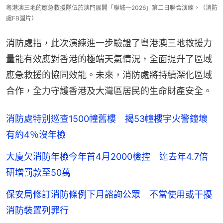
粵港澳三地的應急救援隊伍於澳門展開「聯城—2026」第二日聯合演練。（消防
處FB圖片）
消防處指，此次演練進一步驗證了粵港澳三地救援力
量能有效應對香港的極端天氣情況，全面提升了區域
應急救援的協同效能。未來，消防處將持續深化區域
合作，全力守護香港及大灣區居民的生命財產安全。
消防處特別巡查1500幢舊樓 揭53幢樓宇火警鐘壞
有約4％沒年檢
大廈欠消防年檢今年首4月2000檢控 達去年4.7倍
研增罰款至50萬
保安局修訂消防條例下月諮詢公眾 不當使用或干擾
消防裝置列罪行