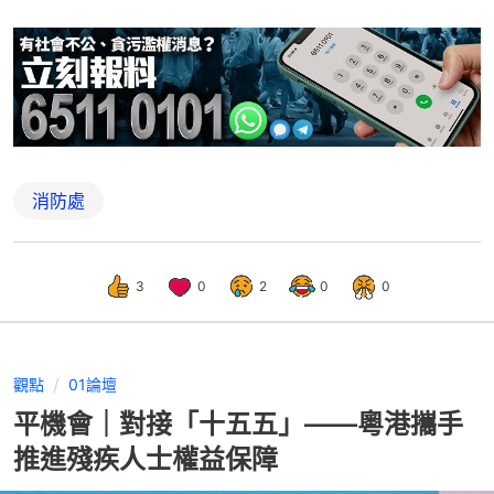
消防處
3
0
2
0
0
觀點
01論壇
平機會｜對接「十五五」——粵港攜手
推進殘疾人士權益保障