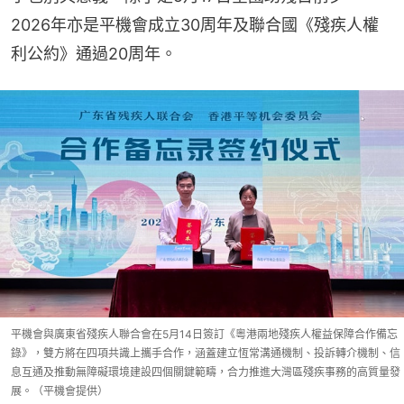
2026年亦是平機會成立30周年及聯合國《殘疾人權
利公約》通過20周年。
平機會與廣東省殘疾人聯合會在5月14日簽訂《粵港兩地殘疾人權益保障合作備忘
錄》，雙方將在四項共識上攜手合作，涵蓋建立恆常溝通機制、投訴轉介機制、信
息互通及推動無障礙環境建設四個關鍵範疇，合力推進大灣區殘疾事務的高質量發
展。（平機會提供）