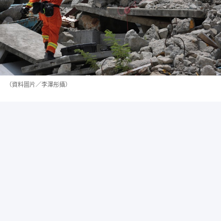
（資料圖片／李澤彤攝）