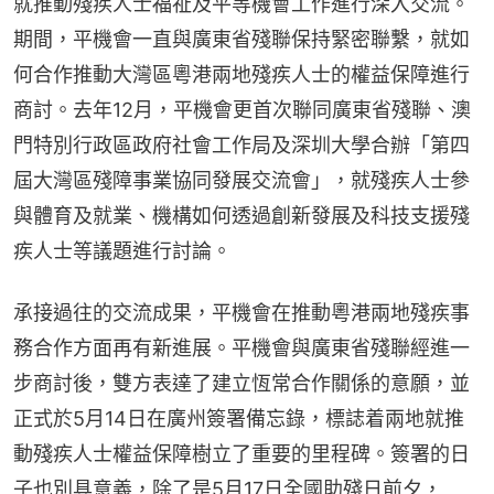
就推動殘疾人士福祉及平等機會工作進行深入交流。
期間，平機會一直與廣東省殘聯保持緊密聯繫，就如
何合作推動大灣區粵港兩地殘疾人士的權益保障進行
商討。去年12月，平機會更首次聯同廣東省殘聯、澳
門特別行政區政府社會工作局及深圳大學合辦「第四
屆大灣區殘障事業協同發展交流會」，就殘疾人士參
與體育及就業、機構如何透過創新發展及科技支援殘
疾人士等議題進行討論。
承接過往的交流成果，平機會在推動粵港兩地殘疾事
務合作方面再有新進展。平機會與廣東省殘聯經進一
步商討後，雙方表達了建立恆常合作關係的意願，並
正式於5月14日在廣州簽署備忘錄，標誌着兩地就推
動殘疾人士權益保障樹立了重要的里程碑。簽署的日
子也別具意義，除了是5月17日全國助殘日前夕，