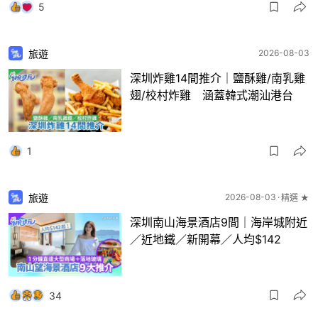
5
旅遊
2026-08-03
深圳炸雞14間推介｜鹽酥雞/南乳雞
翅/校村炸雞 涵蓋韓式潮汕港台
1
旅遊
2026-08-03
精選 ★
深圳南山海景酒店9間｜海岸城附近
／近地鐵／新開幕／人均$142
34