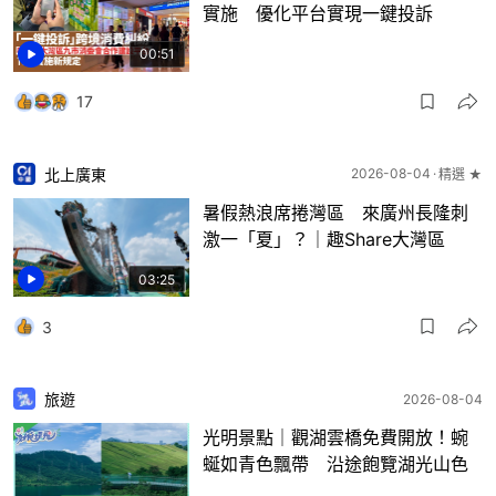
實施 優化平台實現一鍵投訴
00:51
17
北上廣東
2026-08-04
精選 ★
暑假熱浪席捲灣區 來廣州長隆刺
激一「夏」？｜趣Share大灣區
03:25
3
旅遊
2026-08-04
光明景點｜觀湖雲橋免費開放！蜿
蜒如青色飄帶 沿途飽覽湖光山色