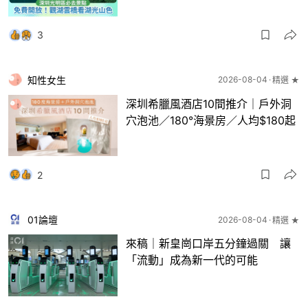
3
知性女生
2026-08-04
精選 ★
深圳希臘風酒店10間推介｜戶外洞
穴泡池／180°海景房／人均$180起
2
01論壇
2026-08-04
精選 ★
來稿｜新皇崗口岸五分鐘過關 讓
「流動」成為新一代的可能