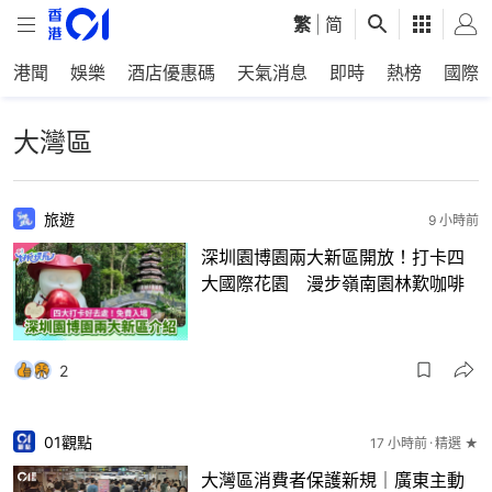
繁
|
简
港聞
娛樂
酒店優惠碼
天氣消息
即時
熱榜
國際
大灣區
旅遊
9 小時前
深圳園博園兩大新區開放！打卡四
大國際花園 漫步嶺南園林歎咖啡
2
01觀點
17 小時前
精選 ★
大灣區消費者保護新規｜廣東主動