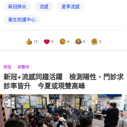
新冠肺炎
流感
夏季流感
衞生防護中心
13
0
4
0
3
熱話
研數所
新冠+流感同趨活躍 檢測陽性、門診求
診率皆升 今夏或現雙高峰