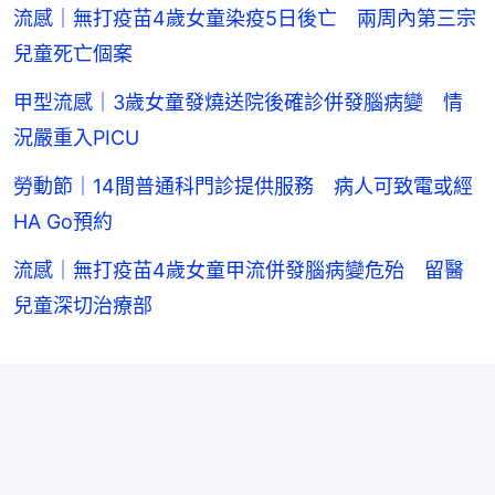
流感｜無打疫苗4歲女童染疫5日後亡 兩周內第三宗
兒童死亡個案
甲型流感｜3歲女童發燒送院後確診併發腦病變 情
況嚴重入PICU
勞動節｜14間普通科門診提供服務 病人可致電或經
HA Go預約
流感｜無打疫苗4歲女童甲流併發腦病變危殆 留醫
兒童深切治療部