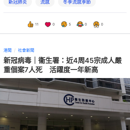
新冠肺炎
流感
冬季流感季節
11
0
5
0
0
港聞
社會新聞
新冠病毒｜衞生署：近4周45宗成人嚴
重個案7人死 活躍度一年新高