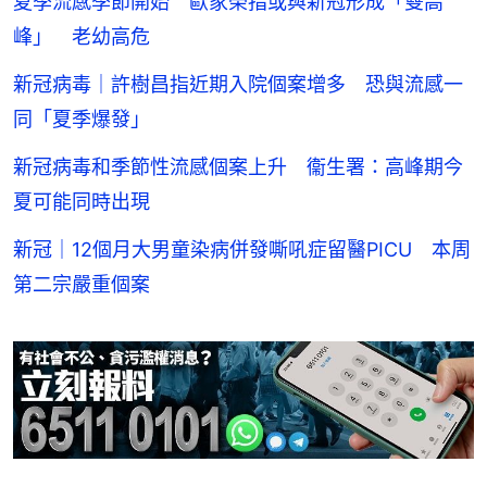
夏季流感季節開始 歐家榮指或與新冠形成「雙高
峰」 老幼高危
新冠病毒｜許樹昌指近期入院個案增多 恐與流感一
同「夏季爆發」
新冠病毒和季節性流感個案上升 衞生署：高峰期今
夏可能同時出現
新冠｜12個月大男童染病併發嘶吼症留醫PICU 本周
第二宗嚴重個案