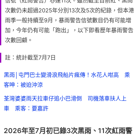
信號（紅雨警告）亦達11次。雖然截至目前紅、黑雨
次數仍未超過2025年分別13次及5次的紀錄，但本港
雨季一般持續至9月，暴雨警告信號數目仍有可能增
加，今年仍有可能「跑出」，以下即看歷年暴雨警告
次數回顧。
註：統計截至7月7日
黑雨│屯門巴士變滑浪飛船片瘋傳！水花人咁高 乘
客呻：被迫沖涼
荃灣婆婆雨天拉車仔追小巴滑倒 司機落車扶人上
車 乘客：要嘉許
2026年至7月初已錄3次黑雨、11次紅雨警