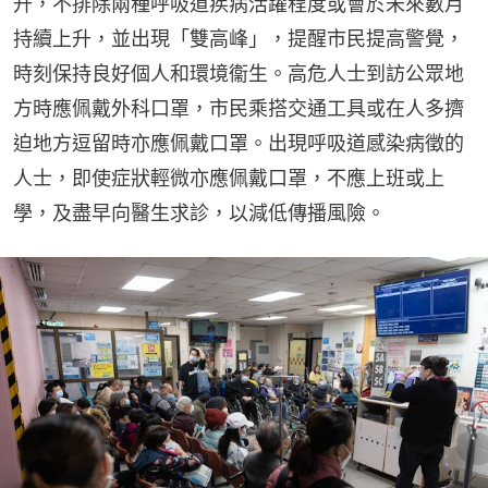
升，不排除兩種呼吸道疾病活躍程度或會於未來數月
持續上升，並出現「雙高峰」，提醒市民提高警覺，
時刻保持良好個人和環境衞生。高危人士到訪公眾地
方時應佩戴外科口罩，市民乘搭交通工具或在人多擠
迫地方逗留時亦應佩戴口罩。出現呼吸道感染病徵的
人士，即使症狀輕微亦應佩戴口罩，不應上班或上
學，及盡早向醫生求診，以減低傳播風險。