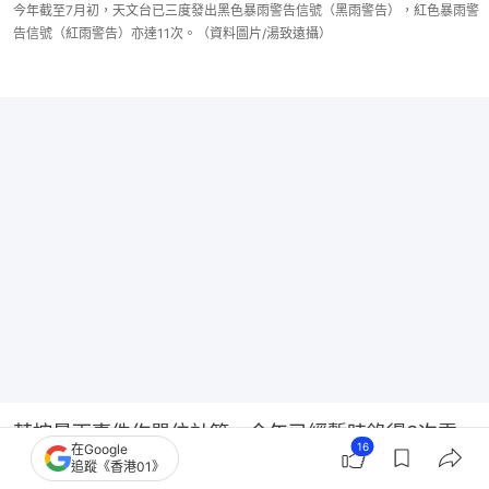
今年截至7月初，天文台已三度發出黑色暴雨警告信號（黑雨警告），紅色暴雨警
告信號（紅雨警告）亦達11次。（資料圖片/湯致遠攝）
若按暴雨事件作單位計算，今年已經暫時錄得3次需
16
在Google
要發出黑雨警告的暴雨事件，以及7次需要發出紅雨警
追蹤《香港01》