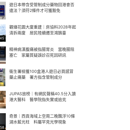
遊日本帶含受管制成分藥物回港會否
違法？須符2條件才可獲豁免
觀塘花園大廈重建｜房協料2028年起
清拆兩廈 居民陸續遷至鴻鵠臺
:45
精神病漢腹痛被指腸胃炎 當晚腸阻
塞亡 家屬質疑誤診召死因研訊
衞生署檢獲100盒港人遊日必買感冒
藥止痛藥 署方指含管制成分
JUPAS放榜｜有網民聲稱40.5分入讀
港大醫科 醫學院指失實或追究
奇景｜西貢海域上空周二晚飄浮10條
湖水藍光柱 料屬罕見光學現象
:58