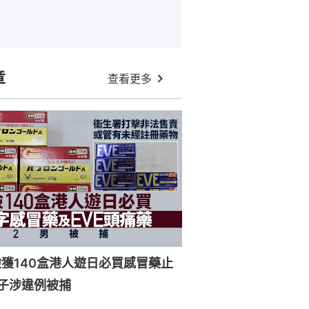
章
查看更多
獲140盒港人遊日必買感冒藥止
子涉違例被捕