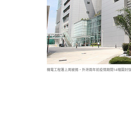
機電工程署上周被掦，外泄兩年前疫情期間14幢圍封