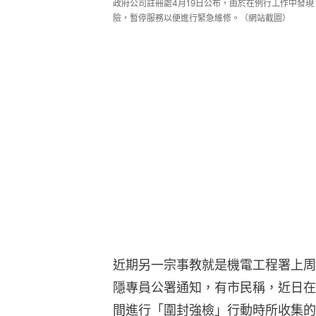
政府公司註冊處4月19日公布，由於在例行工作中發
險，暫停服務以便進行緊急維修。（網站截圖）
近期另一宗事教就是機電工程署上周
隱專員公署通知，有市民稱，近日在
間進行「圍封強檢」行動時所收集的