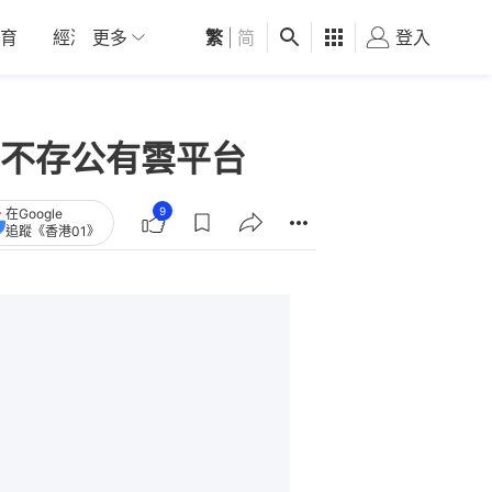
育
經濟
更多
01深圳
繁
觀點
|
简
健康
好食玩飛
登入
女
不存公有雲平台
9
在Google
追蹤《香港01》