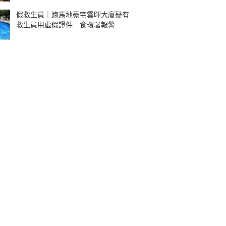
假救生員｜跑馬地豪宅雲暉大廈疑有
救生員用虛假證件 食環署報警