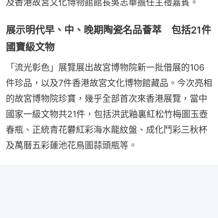
及香港故宮文化博物館館長吳志華擔任主禮嘉賓。
展示明代早、中、晚期陶瓷名品薈萃 包括21件
國寶級文物
「流光彰色」展覽展出故宮博物院新一批借展的106
件珍品，以及7件香港故宮文化博物館藏品。今次亮相
的故宮博物院珍寶，幾乎全部首次來香港展覽，當中
國家一級文物共21件，包括洪武釉裏紅松竹梅圖玉壺
春瓶、正統青花礬紅彩海水龍紋盤、成化鬥彩三秋杯
及萬曆五彩蓮池花鳥圖蒜頭瓶等。