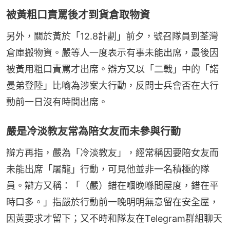
被黃粗口責罵後才到貨倉取物資
另外，關於黃於「12.8計劃」前夕，號召隊員到荃灣
倉庫搬物資。嚴等人一度表示有事未能出席，最後因
被黃用粗口責罵才出席。辯方又以「二戰」中的「諾
曼弟登陸」比喻為涉案大行動，反問士兵會否在大行
動前一日沒有時間出席。
嚴是冷淡教友常為陪女友而未參與行動
辯方再指，嚴為「冷淡教友」，經常稱因要陪女友而
未能出席「屠龍」行動，可見他並非一名積極的隊
員。辯方又稱：「（嚴）錯在嗰晚喺間屋度，錯在平
時口多。」指嚴於行動前一晚明明無意留在安全屋，
因黃要求才留下；又不時和隊友在Telegram群組聊天