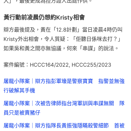
入」，最後更成為控方證人出庭作供。
黃行動前凌晨仍想約Kristy相會
辯方最後提及，黃在「12.8計劃」當日凌晨4時仍叫
Kristy外出相會，令人質疑：「佢聽日係咪去打？」
如果吳和黃之間亦無協議，何來「串謀」的說法。
案件編號：HCCC164/2022, HCCC255/2023
屠龍小隊案｜辯方指彭軍壕是警察寶寶 指警並無強
行破解其手機
屠龍小隊案｜次被告律師指台灣軍訓與串謀無關 隊
員只是被賣豬仔
屠龍小隊案｜辯方指隊長黃振強隱瞞殺警細節 首被