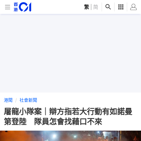
繁
|
简
港聞
社會新聞
屠龍小隊案｜辯方指若大行動有如諾曼
第登陸 隊員怎會找藉口不來