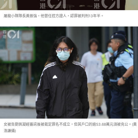
屠龍小隊隊長黃振強，他曾任控方證人，認罪被判刑13年半。
女被告劉佩凝經審訊後被裁定罪名不成立，但其戶口的逾53.68萬元須被充公。(黃
浩謙攝)