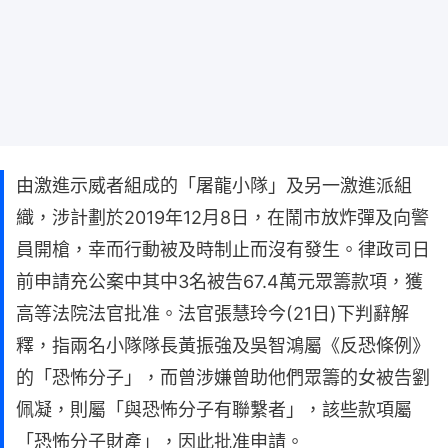
由激進示威者組成的「屠龍小隊」及另一激進派組
織，涉計劃於2019年12月8日，在鬧市放炸彈及向警
員開槍，幸而行動被及時制止而沒有發生。律政司日
前申請充公案中其中3名被告67.4萬元眾籌款項，獲
高等法院法官批准。法官張慧玲今(21日)下判辭解
釋，指兩名小隊隊長黃振強及吳智鴻屬《反恐條例》
的「恐怖分子」，而曾涉嫌曾助他們眾籌的女被告劉
佩凝，則屬「與恐怖分子有聯繫者」，該些款項屬
「恐怖分子財產」，因此批准申請。