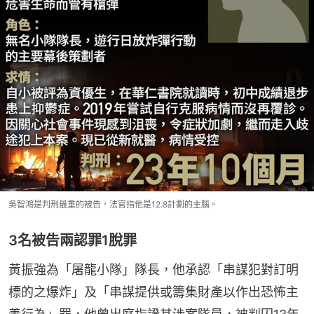
吳智鴻是判刑最重的被告，法官指他是12.8計劃的主腦。
3名被告兩認罪1脫罪
黃振強為「屠龍小隊」隊長，他承認「串謀犯對訂明
標的之爆炸」及「串謀提供或籌集財產以作出恐怖主