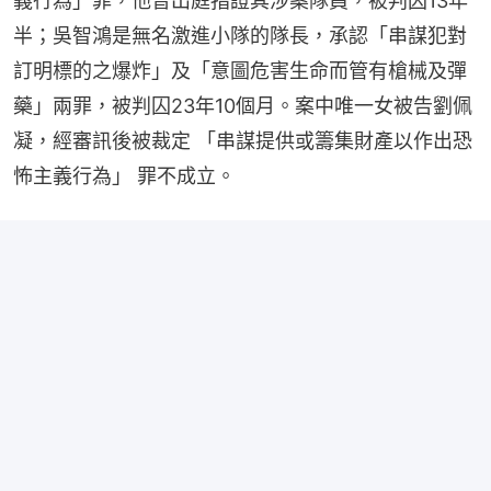
義行為」罪，他曾出庭指證其涉案隊員，被判囚13年
半；吳智鴻是無名激進小隊的隊長，承認「串謀犯對
訂明標的之爆炸」及「意圖危害生命而管有槍械及彈
藥」兩罪，被判囚23年10個月。案中唯一女被告劉佩
凝，經審訊後被裁定 「串謀提供或籌集財產以作出恐
怖主義行為」 罪不成立。