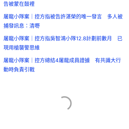
告被蒙在鼓裡
屠龍小隊案｜控方指被告許湛榮的唯一發言 多人被
捕發訊息：清嘢
屠龍小隊案｜控方指吳智鴻小隊12.8計劃前數月 已
現用槍襲警思維
屠龍小隊案｜控方總結4屠龍成員證據 有共識大行
動時負責引戰