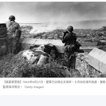
【諾曼第登陸】1944年6月27日，盟軍已佔領北法海岸。士兵站在城市高處，遠眺
監視海洋情況。（Getty Images）