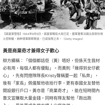
【諾曼第登陸】1944年8月9日，諾曼第戰役大局已定，盟軍重奪法國北部部份領
土控制權，納粹德軍節節敗退，已成強弩之末。（Getty Images）
黃是商業奇才兼得女子歡心
辯方續稱：「個個都話佢（黃）唔好，但係天生我材
必有用，每個人都有優點」。而黃則「幾得到女仔歡
心」，先有閃燈隊隊長Kristy聲稱要一起「私奔」，
後有「家長」佩儀幫他收拾行李，更有泰國女友替他
開設銀行戶口。黃亦是「商業奇才」，能在短時間內
靠文宣賺取大量金錢，同時有隊友幫他「跑出跑