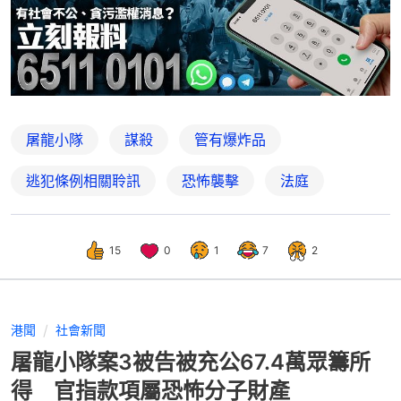
屠龍小隊
謀殺
管有爆炸品
逃犯條例相關聆訊
恐怖襲擊
法庭
15
0
1
7
2
港聞
社會新聞
屠龍小隊案3被告被充公67.4萬眾籌所
得 官指款項屬恐怖分子財產