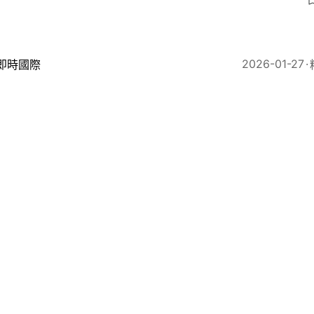
2026-01-27
即時國際
律賓南部市長遭火箭彈伏擊 靠防彈車保命 近年避過多
8
2025-12-30
即時國際
尼槍擊｜澳洲警：槍手父子單獨行動 不屬恐怖組織