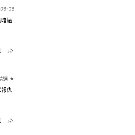
-06-08
黑暗過
精選 ★
尼報仇