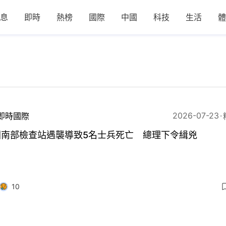
息
即時
熱榜
國際
中國
科技
生活
體
2026-07-23
即時國際
國南部檢查站遇襲導致5名士兵死亡 總理下令緝兇
10