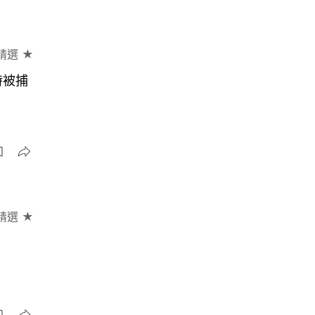
精選 ★
時被捕
精選 ★