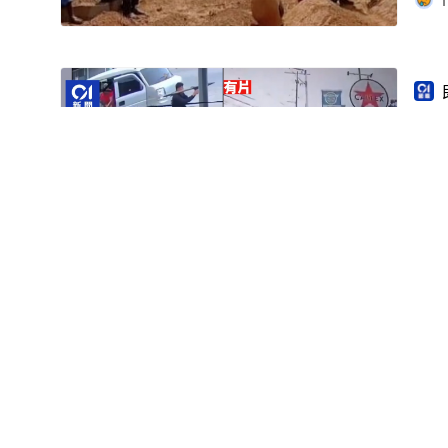
1
菲
悉