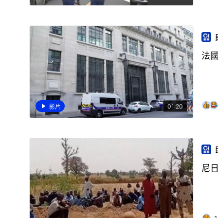
法
01:20
影片
尼