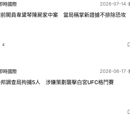
2026-07-14
即時國際
國前閣員韋黛琴陳屍家中案 當局稱掌新證據不排除恐攻
4
2026-06-17
即時國際
邦調查局拘捕5人 涉嫌策劃襲擊白宮UFC格鬥賽
5