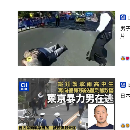
男
片
日