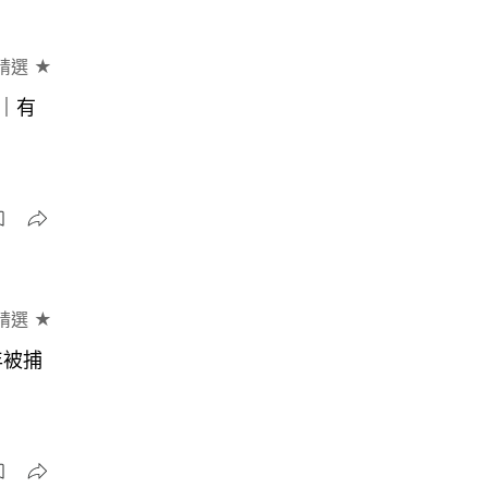
精選 ★
｜有
精選 ★
年被捕