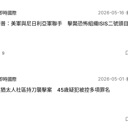
2026-05-16
即時國際
普：美軍與尼日利亞軍聯手 擊斃恐怖組織ISIS二號頭
9
2026-05-01
即時國際
敦猶太人社區持刀襲擊案 45歲疑犯被控多項罪名
5