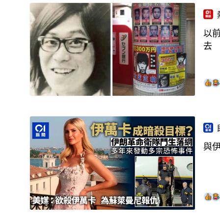
以
去
與