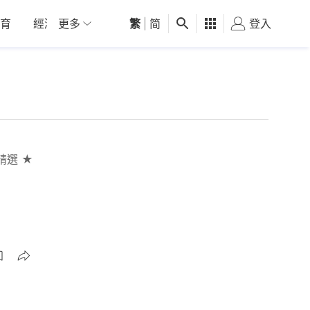
育
經濟
更多
01深圳
繁
觀點
|
简
健康
好食玩飛
登入
女
精選 ★