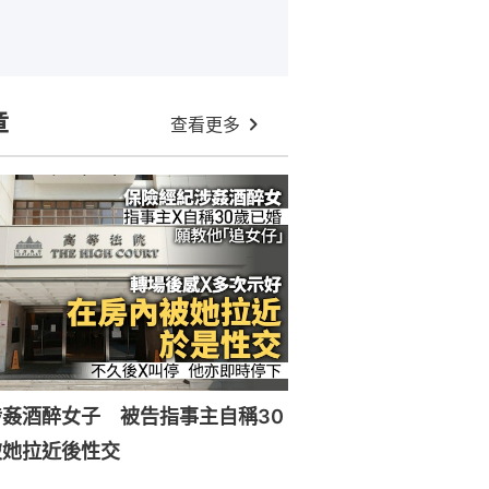
章
查看更多
姦酒醉女子 被告指事主自稱30
被她拉近後性交