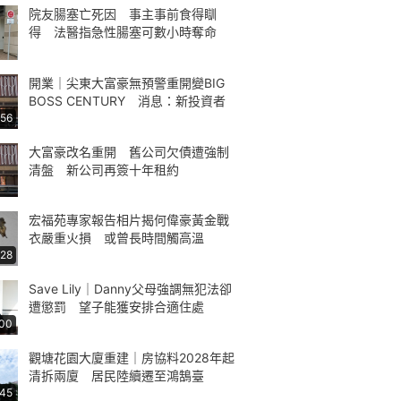
院友腸塞亡死因 事主事前食得瞓
得 法醫指急性腸塞可數小時奪命
開業｜尖東大富豪無預警重開變BIG
BOSS CENTURY 消息：新投資者
:56
大富豪改名重開 舊公司欠債遭強制
清盤 新公司再簽十年租約
宏福苑專家報告相片揭何偉豪黃金戰
衣嚴重火損 或曾長時間觸高溫
:28
Save Lily｜Danny父母強調無犯法卻
遭懲罰 望子能獲安排合適住處
:00
觀塘花園大廈重建｜房協料2028年起
清拆兩廈 居民陸續遷至鴻鵠臺
:45