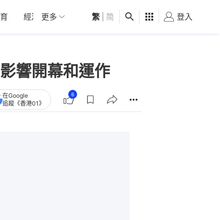
育
經濟
更多
01深圳
繁
觀點
|
简
健康
好食玩飛
登入
女
影響開幕和運作
6
在Google
追蹤《香港01》