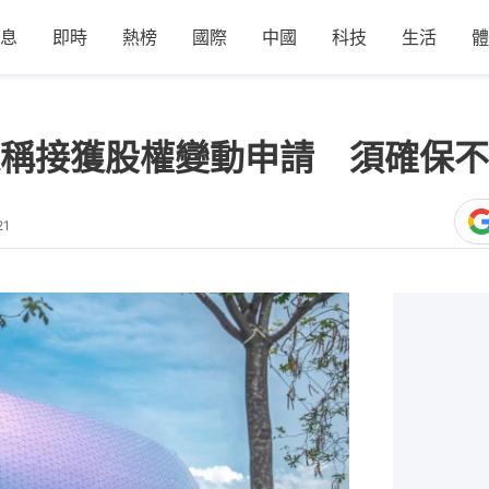
息
即時
熱榜
國際
中國
科技
生活
體
稱接獲股權變動申請 須確保不
21