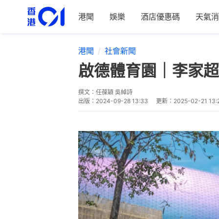
港聞
娛樂
酒店優惠碼
天氣消
港聞
社會新聞
啟德體育園｜李家超
撰文：
任葆穎 吳綽詩
出版：
2024-09-28 13:33
更新：
2025-02-21 13: