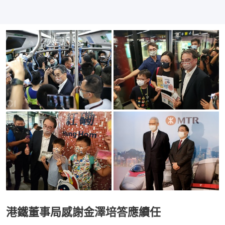
港鐵董事局感謝金澤培答應續任