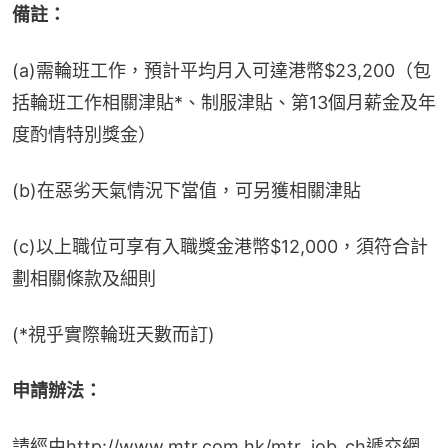
備註：
(a)需輪班工作，預計平均月入可達港幣$23,200（包
括輪班工作相關津貼*、制服津貼、第13個月薪金及年
度酌情特別獎金）
(b)在惡劣天氣情況下當值，可另獲相關津貼
(c)以上職位可享有入職獎金港幣$12,000，須符合計
劃相關條款及細則
(*視乎實際輪班天數而訂)
申請辦法：
請經由http://www.mtr.com.hk/mtr_job_ch遞交網