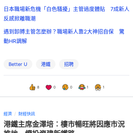
日本職場新危機「白色騷擾」主管過度體貼 7成新人
反感掀離職潮
遇到卸膊主管怎麼辦？職場新人靠2大神招自保 驚
動HR調解
Better U
港鐵
招聘
8
0
0
1
1
經濟
財經快訊
港鐵主席金澤培︰樓市暢旺將因應市況