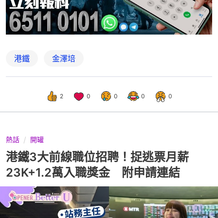
港鐵
金澤培
2
0
0
0
0
熱話
開罐
港鐵3大前線職位招聘！捉逃票月薪
23K+1.2萬入職獎金 附申請連結