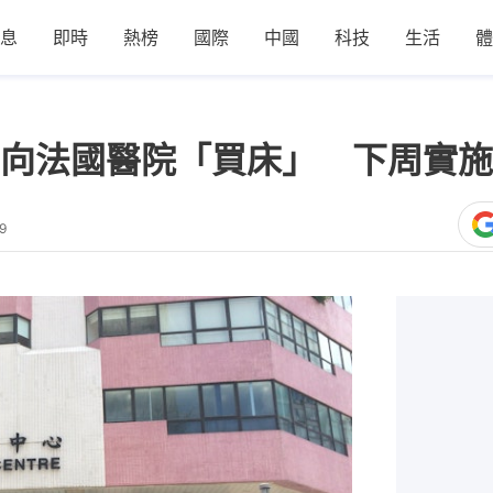
息
即時
熱榜
國際
中國
科技
生活
體
向法國醫院「買床」 下周實施
9