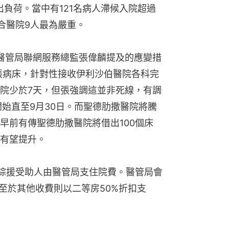
出負荷。當中有121名病人滯候入院超過
聯合醫院9人最為嚴重。
醫管局聯網服務總監張偉麟提及的應變措
張病床，針對性接收伊利沙伯醫院各科完
院少於7天，但張強調這並非死線，有調
開始直至9月30日。而聖德肋撒醫院將騰
早前有傳聖德肋撒醫院將借出100個床
有望提升。
，綜援受助人由醫管局支住院費。醫管局會
至於其他收費則以二等房50%折扣支