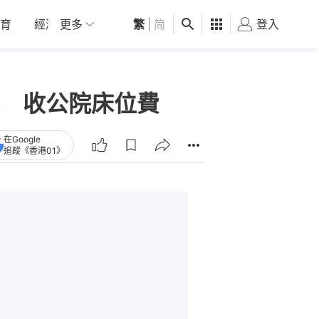
育
經濟
更多
01深圳
繁
觀點
|
简
健康
好食玩飛
登入
女
 收公院床位費
在Google
追蹤《香港01》