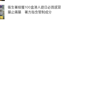
衞生署檢獲100盒港人遊日必買感冒
藥止痛藥 署方指含管制成分