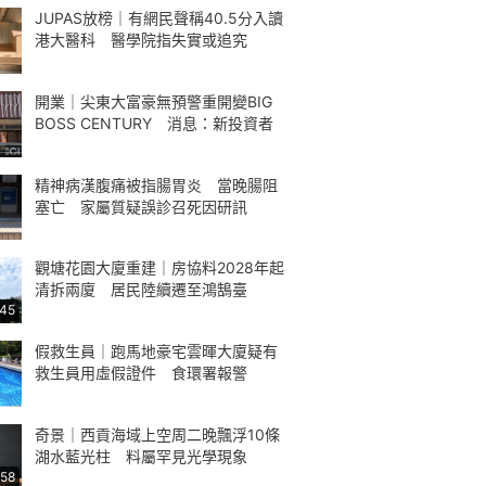
JUPAS放榜｜有網民聲稱40.5分入讀
港大醫科 醫學院指失實或追究
開業｜尖東大富豪無預警重開變BIG
BOSS CENTURY 消息：新投資者
精神病漢腹痛被指腸胃炎 當晚腸阻
塞亡 家屬質疑誤診召死因研訊
觀塘花園大廈重建｜房協料2028年起
清拆兩廈 居民陸續遷至鴻鵠臺
:45
假救生員｜跑馬地豪宅雲暉大廈疑有
救生員用虛假證件 食環署報警
奇景｜西貢海域上空周二晚飄浮10條
湖水藍光柱 料屬罕見光學現象
:58