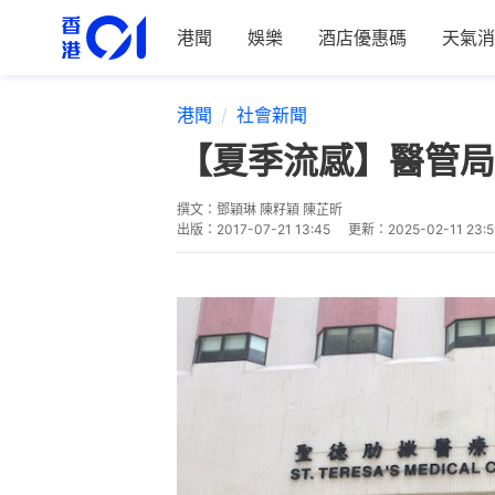
港聞
娛樂
酒店優惠碼
天氣消
港聞
社會新聞
【夏季流感】醫管局
撰文：
鄧穎琳 陳籽穎 陳芷昕
出版：
2017-07-21 13:45
更新：
2025-02-11 23:5