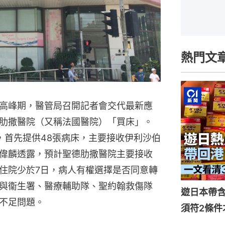
熱門文
高峰期，醫管局召開記者會交代最新應
肋撒醫院（又稱法國醫院）「買床」。
間，首先提供48張病床，主要接收伊利沙伯
偉麟透露，預計聖德肋撒醫院主要接收
住院少於7日，病人有權選擇是否同意轉
與衞生署、醫療輔助隊、聖約翰救傷隊
遊日本帶
不足問題。
須符2條件