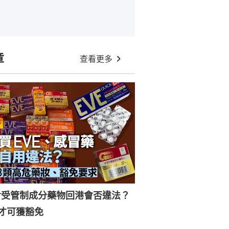
章
查看更多
含受管制成分藥物回港會否違法？
才可獲豁免