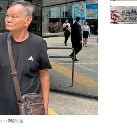
。(陳曉欣攝)