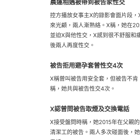
晨運相遇被帶到被告家性交
控方播放女事主X的錄影會面片段，
來光顧，兩人漸熟絡。X稱，她在20
並迫X與他性交，X感到很不舒服和
後兩人再度性交。
被告拒用避孕套曾性交4次
X稱曾叫被告用安全套，但被告不肯
稱，她共與被告性交4次。
X認曾問被告取煙及交換電話
X接受盤問時稱，她2015年在父
清潔工的被告。兩人多次碰面後，她