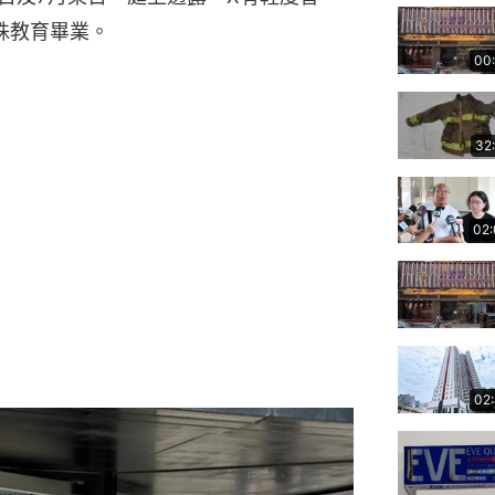
特殊教育畢業。
00
32
02
02