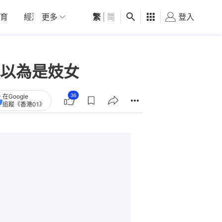
育
經濟
更多
01深圳
繁
觀點
|
简
健康
好食玩飛
登入
女
以為是妓女
36
在Google
追蹤《香港01》