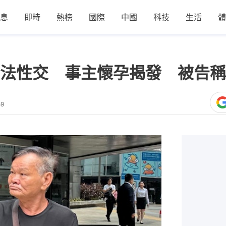
息
即時
熱榜
國際
中國
科技
生活
體
法性交 事主懷孕揭發 被告稱
59