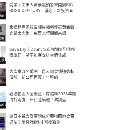
開業｜尖東大富豪無預警重開變BIG
BOSS CENTURY 消息：新投資者
:56
宏福苑專家報告相片揭何偉豪黃金戰
衣嚴重火損 或曾長時間觸高溫
:28
Save Lily｜Danny父母強調無犯法卻
遭懲罰 望子能獲安排合適住處
:00
大富豪改名重開 舊公司欠債遭強制
清盤 新公司再簽十年租約
觀塘花園大廈重建｜房協料2028年起
清拆兩廈 居民陸續遷至鴻鵠臺
:45
遊日本帶含受管制成分藥物回港會否
違法？須符2條件才可獲豁免