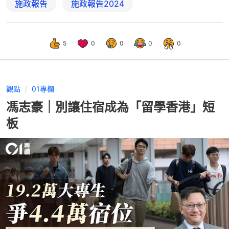
施政報告
施政報告2024
5
0
0
0
0
觀點
01專欄
馮志豪｜別讓住宿成為「留學香港」短
板