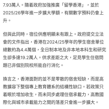
7.93萬人。隨着政府加強推廣「留學香港」，並於
2025/26學年進一步擴大學額，有關數字預料仍會上
升。
但與此同時，宿位供應明顯未有跟上。政府提交立法
會的文件指出，香港在2024/25學年的學生宿舍單位
總數約為4.4萬個，全日制本地及非本地本科生和研究
生卻多達19.2萬人。供求差距之大，足見學生住宿問
題已非個別院校所能自行消化。
換言之，香港面對的並不是零散的宿舍短缺，而是高
教擴容下整個專上教育體系的結構性缺口。若政策只
着眼於增加收生，而未同步處理住宿承載力，高教國
際化與城市承載能力之間的落差只會進一步擴大。