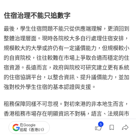
住宿治理不能只追數字
最後，學生住宿問題不能只從供應端理解，更須回到
整體治理層面。現時各院校大多自行處理住宿安排，
規模較大的大學或許仍有一定議價能力，但規模較小
的自資院校，往往較難在市場上爭取合適而穩定的住
宿資源。長遠而言，政府與院校可研究建立更有系統
的住宿協調平台，以整合資訊、提升議價能力，並加
強對校外學生住宿的基本認證與支援。
租務保障同樣不可忽視。對初來港的非本地生而言，
香港租務市場存在明顯資訊不對稱，語言、法規與市
場慣例都未必熟悉，因而較易成為不良中介或不當租
5
在Google
追蹤《香港01》
約安排的受害者。院校有需要提供更完整的支援，例