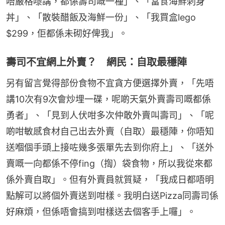
唔嚴格嚟講，都係壽司嘅一種」、「當食海鮮刺身
丼」、「散裝醋飯及海鮮一份」、「我買盒lego 
$299，佢都係未砌好俾我」。
壽司不宜網上外賣？ 網民：自取最穩陣
另有留言覺得部份食物不宜貪方便選擇外賣，「先唔
講10次有9次會炒埋一碟，呢啲天氣外賣壽司嘅都係
勇者」、「見到人伏咁多次仲敢外賣叫壽司」、「呢
啲咁敏感食材自己出去外賣（自取）最穩陣，你唔知
送嗰個手頭上接咗幾多張單先去到你府上」、「送外
賣嘅一向都係不停fing（揈）袋食物，所以我從來都
係外賣自取」。但有外賣員就質疑，「我成日都唔明
點解可以將個外賣送到咁樣。我明白送Pizza同壽司係
好麻煩，但係唔會搞到咁樣送去個客手上囉」。