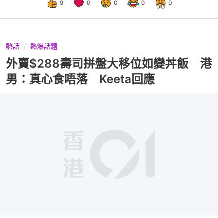
9
0
0
0
0
熱話
熱爆話題
外賣$288壽司拼盤大移位如變丼飯 港
男：真心食唔落 Keeta回應