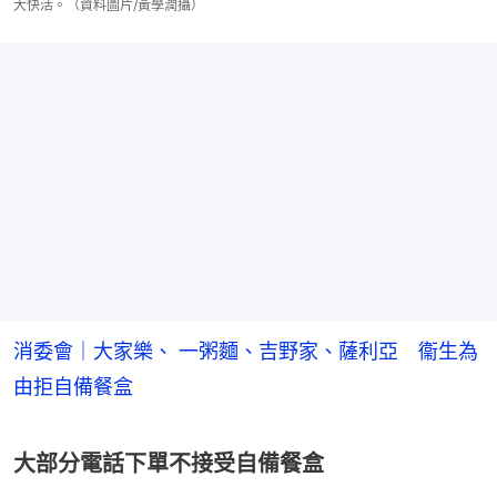
大快活。（資料圖片/黃學潤攝）
消委會｜大家樂、 一粥麵、吉野家、薩利亞 衞生為
由拒自備餐盒
大部分電話下單不接受自備餐盒