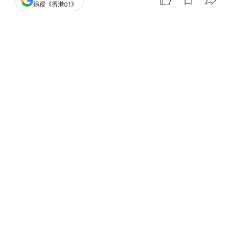
追蹤《香港01》
熱話
本地熱話
Keeta
網上外賣
Threads
OTT
01‌ ‌Video‌ ‌OTT
娛樂無窮
娛樂影片