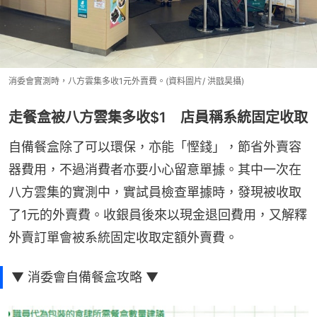
消委會實測時，八方雲集多收1元外賣費。(資料圖片/ 洪戩昊攝)
走餐盒被八方雲集多收$1 店員稱系統固定收取
自備餐盒除了可以環保，亦能「慳錢」，節省外賣容
器費用，不過消費者亦要小心留意單據。其中一次在
八方雲集的實測中，實試員檢查單據時，發現被收取
了1元的外賣費。收銀員後來以現金退回費用，又解釋
外賣訂單會被系統固定收取定額外賣費。
▼ 消委會自備餐盒攻略 ▼