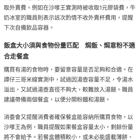
取外賣費。例如在沙嗲王實測時被收取1元膠袋費，牛
奶冰室的職員則表示該次酌情不收外賣杯費用，提醒
下次自備飲品容器。
飯盒大小須與食物份量匹配 焗飯、焗意粉不適
合走餐盒
購買有湯的食物時，要留意容量是否足夠和合適。在
譚仔三哥米線實測中，試過因湯壺容量不足，令湯水
溢出，又試過湯壺直徑不夠大，較難放入湯餸。職員
建議帶備兩個餐盒，以便分開粉麵和湯餸。
消委會又提醒消費者確保餐盒能容納所購買食物，以
沙嗲王為例，職員提醒如果餐盒容量太小，剩餘份量
將不會給予。若餐盒體積較小，或未必能盛載薄餅、