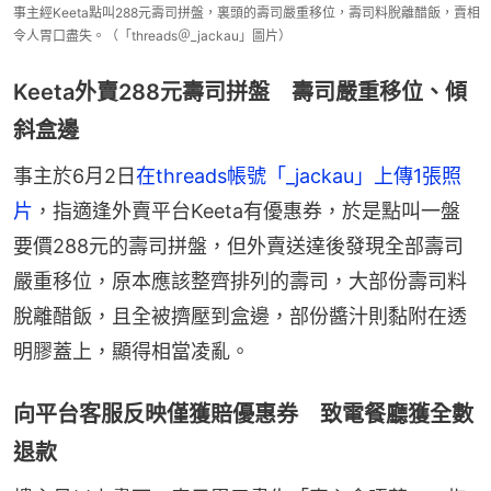
事主經Keeta點叫288元壽司拼盤，裏頭的壽司嚴重移位，壽司料脫離醋飯，賣相
令人胃口盡失。（「threads＠_jackau」圖片）
Keeta外賣288元壽司拼盤 壽司嚴重移位、傾
斜盒邊
事主於6月2日
在threads帳號「_jackau」上傳1張照
片
，指適逢外賣平台Keeta有優惠券，於是點叫一盤
要價288元的壽司拼盤，但外賣送達後發現全部壽司
嚴重移位，原本應該整齊排列的壽司，大部份壽司料
脫離醋飯，且全被擠壓到盒邊，部份醬汁則黏附在透
明膠蓋上，顯得相當凌亂。
向平台客服反映僅獲賠優惠券 致電餐廳獲全數
退款