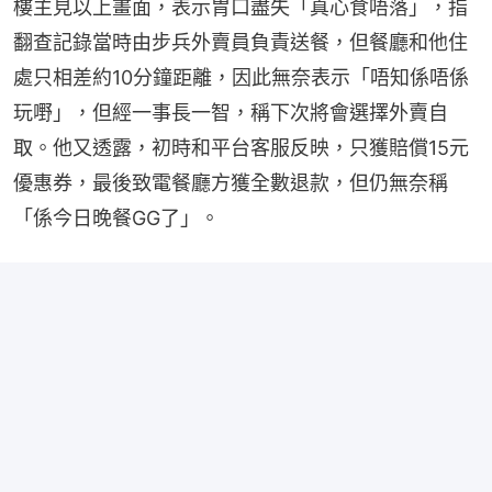
樓主見以上畫面，表示胃口盡失「真心食唔落」，指
翻查記錄當時由步兵外賣員負責送餐，但餐廳和他住
處只相差約10分鐘距離，因此無奈表示「唔知係唔係
玩嘢」，但經一事長一智，稱下次將會選擇外賣自
取。他又透露，初時和平台客服反映，只獲賠償15元
優惠券，最後致電餐廳方獲全數退款，但仍無奈稱
「係今日晚餐GG了」。