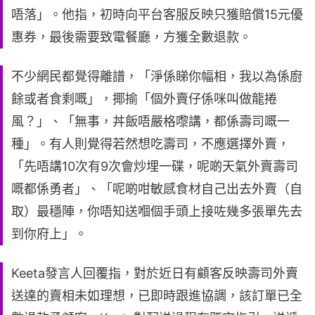
唔落」。他指，初時向平台客服反映只獲賠償15元優
惠券，最後需要致電餐廳，方獲全數退款。
不少網民都覺得離譜，「淨係睇你幅相，我以為係廚
餘或者食剩嘅」，揶揄「個外賣仔係咪叫做龍捲
風？」、「無事，丼飯唔嚴格嚟講，都係壽司嘅一
種」。有人則覺得若然想吃壽司，不應選擇外賣，
「先唔講10次有9次會炒埋一碟，呢啲天氣外賣壽司
嘅都係勇者」、「呢啲咁敏感食材自己出去外賣（自
取）最穩陣，你唔知送嗰個手頭上接咗幾多張單先去
到你府上」。
Keeta發言人回覆指，對於近日有顧客反映壽司外賣
送達的賣相未如理想，已即時跟進協調，該訂單已全