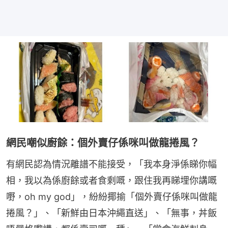
網民嘲似廚餘：個外賣仔係咪叫做龍捲風？
有網民認為情況離譜不能接受，「我本身淨係睇你幅
相，我以為係廚餘或者食剩嘅，跟住我再睇埋你講嘅
嘢，oh my god」，紛紛揶揄「個外賣仔係咪叫做龍
捲風？」、「新鮮由日本沖繩直送」、「無事，丼飯