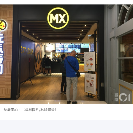
荃灣美心。（資料圖片/林穎嫺攝）