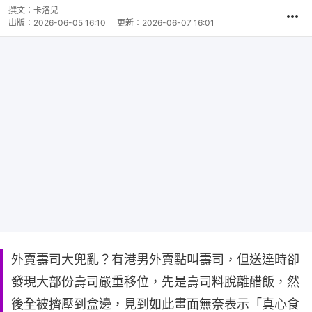
撰文：
卡洛兒
出版：
2026-06-05 16:10
更新：
2026-06-07 16:01
外賣壽司大兜亂？有港男外賣點叫壽司，但送達時卻
發現大部份壽司嚴重移位，先是壽司料脫離醋飯，然
後全被擠壓到盒邊，見到如此畫面無奈表示「真心食