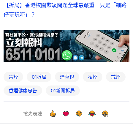
【拆局】香港校園欺凌問題全球最嚴重 只是「細路
仔玩玩吓」？
禁煙
01拆局
煙草稅
私煙
戒煙
香煙健康忠告
01新聞拆局
搶先表達