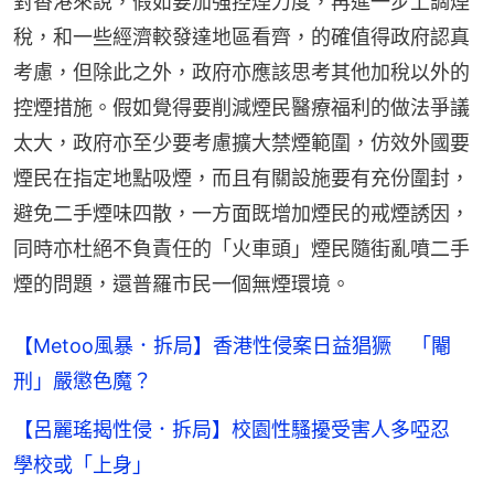
對香港來說，假如要加強控煙力度，再進一步上調煙
稅，和一些經濟較發達地區看齊，的確值得政府認真
考慮，但除此之外，政府亦應該思考其他加稅以外的
控煙措施。假如覺得要削減煙民醫療福利的做法爭議
太大，政府亦至少要考慮擴大禁煙範圍，仿效外國要
煙民在指定地點吸煙，而且有關設施要有充份圍封，
避免二手煙味四散，一方面既增加煙民的戒煙誘因，
同時亦杜絕不負責任的「火車頭」煙民隨街亂噴二手
煙的問題，還普羅市民一個無煙環境。
【Metoo風暴．拆局】香港性侵案日益猖獗 「閹
刑」嚴懲色魔？
【呂麗瑤揭性侵．拆局】校園性騷擾受害人多啞忍
學校或「上身」