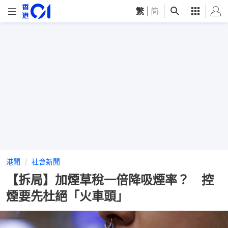
繁
|
简
港聞
社會新聞
【拆局】加煙草稅一倍降吸煙率？ 控
煙要先杜絕「火車頭」