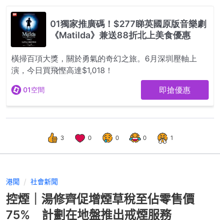
3
0
0
0
1
港聞
社會新聞
控煙｜湯修齊促增煙草稅至佔零售價
75% 計劃在地盤推出戒煙服務