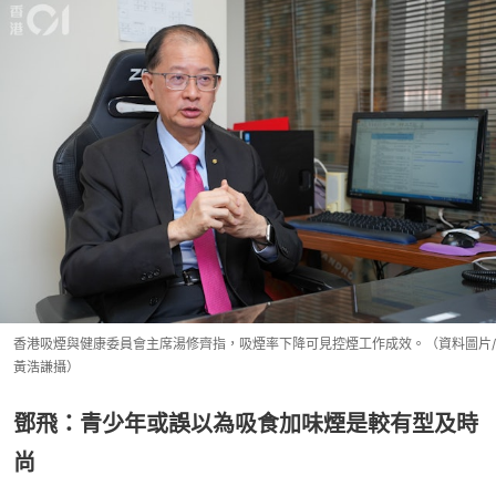
香港吸煙與健康委員會主席湯修齊指，吸煙率下降可見控煙工作成效。（資料圖片/
黃浩謙攝）
鄧飛：青少年或誤以為吸食加味煙是較有型及時
尚