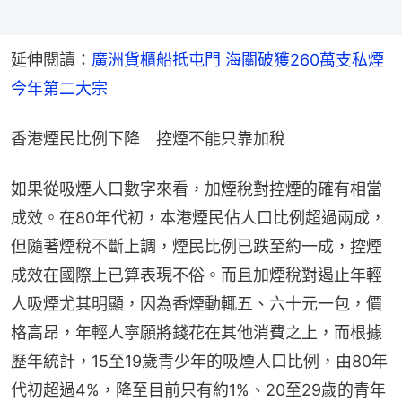
延伸閱讀：
廣洲貨櫃船抵屯門 海關破獲260萬支私煙 
今年第二大宗
香港煙民比例下降　控煙不能只靠加稅
如果從吸煙人口數字來看，加煙稅對控煙的確有相當
成效。在80年代初，本港煙民佔人口比例超過兩成，
但隨著煙稅不斷上調，煙民比例已跌至約一成，控煙
成效在國際上已算表現不俗。而且加煙稅對遏止年輕
人吸煙尤其明顯，因為香煙動輒五、六十元一包，價
格高昂，年輕人寧願將錢花在其他消費之上，而根據
歷年統計，15至19歲青少年的吸煙人口比例，由80年
代初超過4%，降至目前只有約1%、20至29歲的青年