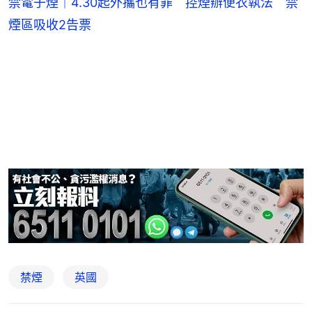
禁電子煙｜4.30起外攜也有罪 控煙辦便衣執法 禁
煙區吸收2告票
禁煙
英國