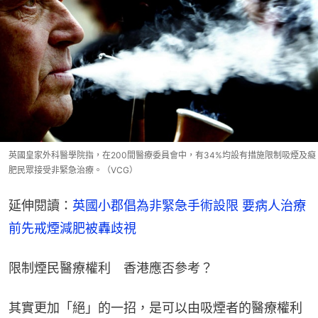
英國皇家外科醫學院指，在200間醫療委員會中，有34%均設有措施限制吸煙及癡
肥民眾接受非緊急治療。（VCG）
延伸閱讀：
英國小郡倡為非緊急手術設限 要病人治療
前先戒煙減肥被轟歧視
限制煙民醫療權利　香港應否參考？
其實更加「絕」的一招，是可以由吸煙者的醫療權利