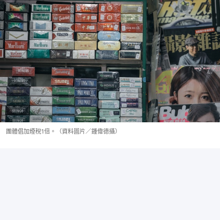
團體倡加煙稅1倍。（資料圖片／鍾偉德攝）