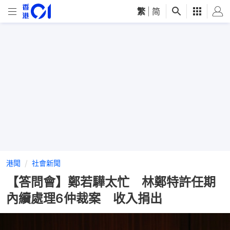
繁
|
简
港聞
社會新聞
【答問會】鄭若驊太忙 林鄭特許任期
內續處理6仲裁案 收入捐出