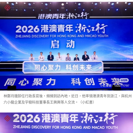
林鄭月娥卸任行政長官後，頻頻到訪內地。近日，他率領港澳青年到浙江，與杭州
六小龍企業及宇樹科技董事長王興興等人交流。（小紅書）