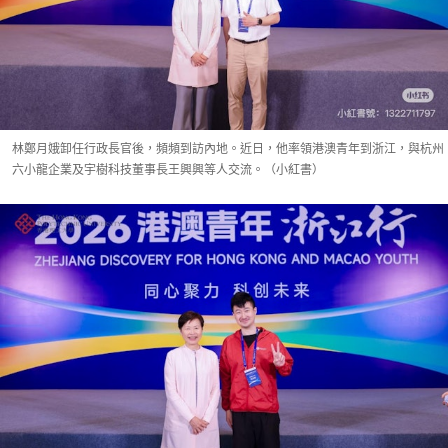
林鄭月娥卸任行政長官後，頻頻到訪內地。近日，他率領港澳青年到浙江，與杭州
六小龍企業及宇樹科技董事長王興興等人交流。（小紅書）