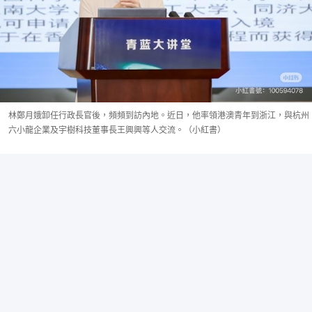
林鄭月娥卸任行政長官後，頻頻到訪內地。近日，他率領港澳青年到浙江，與杭州
六小龍企業及宇樹科技董事長王興興等人交流。（小紅書）