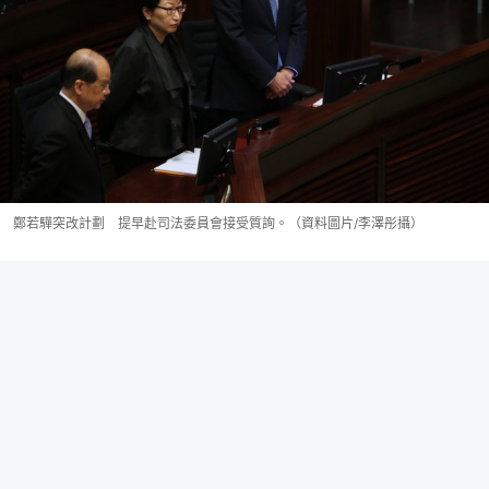
鄭若驊突改計劃 提早赴司法委員會接受質詢。（資料圖片/李澤彤攝）