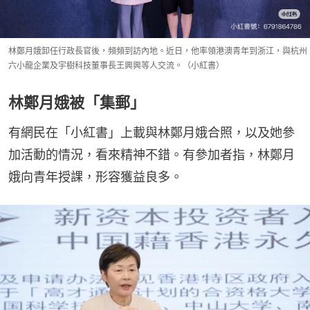
林鄭月娥卸任行政長官後，頻頻到訪內地。近日，他率領港澳青年到浙江，與杭州
六小龍企業及宇樹科技董事長王興興等人交流。（小紅書）
林鄭月娥被「集郵」
有網民在「小紅書」上載與林鄭月娥合照，以及她參
加活動的情況，看來精神不錯。有參加者指，林鄭月
娥向青年授課，形容獲益良多。