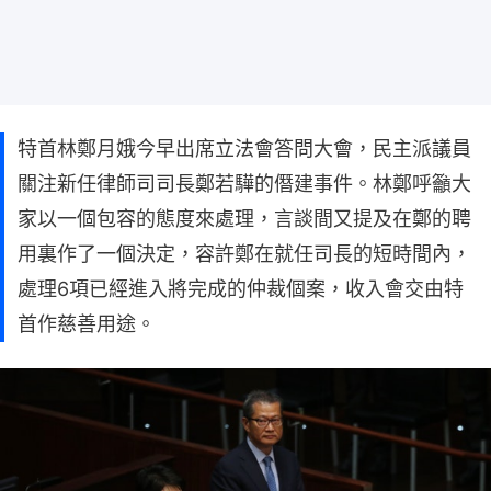
特首林鄭月娥今早出席立法會答問大會，民主派議員
關注新任律師司司長鄭若驊的僭建事件。林鄭呼籲大
家以一個包容的態度來處理，言談間又提及在鄭的聘
用裏作了一個決定，容許鄭在就任司長的短時間內，
處理6項已經進入將完成的仲裁個案，收入會交由特
首作慈善用途。