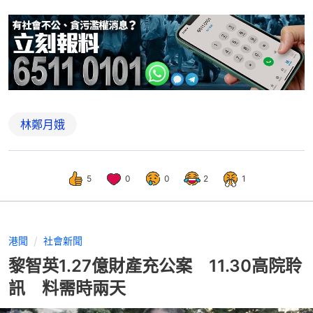
林鄭月娥
5
0
0
2
1
港聞
社會新聞
黎智英1.27億財產充公案 11.30高院聆
訊 料需時兩天