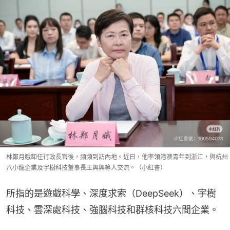
林鄭月娥卸任行政長官後，頻頻到訪內地。近日，他率領港澳青年到浙江，與杭州
六小龍企業及宇樹科技董事長王興興等人交流。（小紅書）
所指的是遊戲科學、深度求索（DeepSeek）、宇樹
科技、雲深處科技、強腦科技和群核科技六間企業。