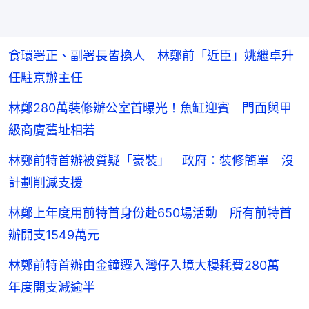
食環署正、副署長皆換人 林鄭前「近臣」姚繼卓升
任駐京辦主任
林鄭280萬裝修辦公室首曝光！魚缸迎賓 門面與甲
級商廈舊址相若
林鄭前特首辦被質疑「豪裝」 政府：裝修簡單 沒
計劃削減支援
林鄭上年度用前特首身份赴650場活動 所有前特首
辦開支1549萬元
林鄭前特首辦由金鐘遷入灣仔入境大樓耗費280萬
年度開支減逾半