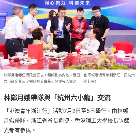
林鄭月娥卸任行政長官後，頻頻到訪內地。近日，他率領港澳青年到浙江，與杭州
六小龍企業及宇樹科技董事長王興興等人交流。（小紅書）
林鄭月娥帶隊與「杭州六小龍」交流
「港澳青年浙江行」活動7月2日至5日舉行，由林鄭
月娥帶隊。浙江省省長劉捷、香港理工大學校長滕錦
光都有參與。