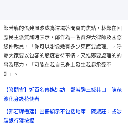
鄭若驊的僭建風波成為這場答問會的焦點，林鄭在回
應民主派質詢時表示，鄭作為一名資深大律師及國際
級仲裁員，「你可以想像她有多少東西要處理」，呼
籲大家要以包容的態度看待事情，又指鄭要處理的的
事及壓力，「可能在我自己身上發生我都承受不
到」。
【答問會】近百名傳媒追訪 鄭若驊三緘其口 陳茂
波化身護花使者
【鄭若驊僭建】查冊顯示不包括地庫 陳淑莊：或涉
騙銀行獲按揭