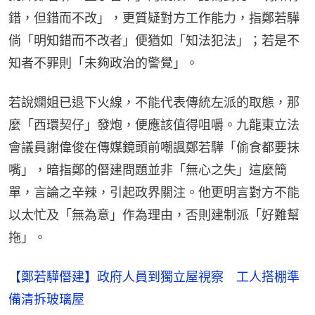
錯，但錯而不改」，更質疑對方工作能力，指鄭若驊
倘「明知錯而不改者」便猶如「知法犯法」；若是不
知者不罪則「未夠政治的警覺」。
若說嫻姐已退下火線，不能代表傳統左派的取態，那
麼「西環契仔」發炮，便應該值得咀嚼。九龍東立法
會議員謝偉俊在傳媒鏡頭前嘲諷鄭若驊「偷食都要抹
嘴」，暗指鄭的僭建問題並非「無心之失」這麼簡
單，言論之辛辣，引起政界關注。他更明言對方不能
以太忙及「無為意」作為理由，否則建制派「好難幫
拖」。
【鄭若驊僭建】政府人員到獨立屋視察 工人搭棚準
備清拆玻璃屋