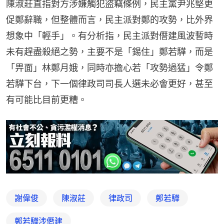
陳淑莊直指對方涉嫌觸犯盜竊條例，民主黨尹兆堅更
促鄭辭職，但整體而言，民主派對鄭的攻勢，比外界
想象中「輕手」。有分析指，民主派對僭建風波暫時
未有趕盡殺絕之勢，主要不是「錫住」鄭若驊，而是
「畀面」林鄭月娥，同時亦擔心若「攻勢過猛」令鄭
若驊下台，下一個律政司司長人選未必會更好，甚至
有可能比目前更糟。
謝偉俊
陳淑莊
律政司
鄭若驊
鄭若驊涉僭建