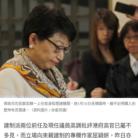
律政司司長鄭若驊一上任就身陷僭建醜聞，她1月10日見傳媒時，稱不記得購入別
墅時有否僭建。（資料圖片 / 余俊亮攝）
建制派兩位前任及現任議員高調批評港府高官已屬不
多見，而立場向來親建制的專欄作家屈穎妍，昨日亦