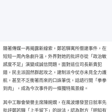
隨著傳媒一再揭露新線索，鄭若驊寓所僭建事件，在
短短一周內急劇升溫，外界對她的批評亦從「政治敏
感度不足」演變成誠信問題。面對這位司長新貴犯
錯，民主派固然群起攻之，建制派今仗亦未見全力護
航，甚至不乏衝著而來的口誅筆伐，話語行間「拳拳
到肉」，成為今次事件的一條獨特風景線。
其中工聯會榮譽主席陳婉嫻，在風波爆發翌日就率先
批評鄭若驊「上手留下」的說法，認為對方「明知有