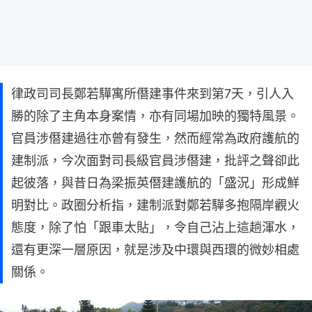
律政司司長鄭若驊寓所僭建事件來到第7天，引人入
勝的除了主角本身案情，亦有同場加映的獨特風景。
官員涉僭建過往亦曾有發生，然而經常為政府護航的
建制派，今次面對司長級官員涉僭建，批評之聲卻此
起彼落，與昔日為梁振英僭建護航的「盛況」形成鮮
明對比。政圈分析指，建制派對鄭若驊多抱隔岸觀火
態度，除了怕「跟車太貼」，令自己沾上這趟渾水，
還有更深一層原因，就是涉及中環與西環的微妙相處
關係。