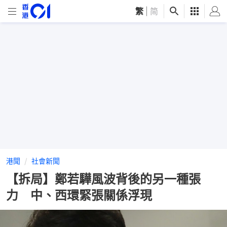
繁
|
简
港聞
社會新聞
【拆局】鄭若驊風波背後的另一種張
力 中、西環緊張關係浮現