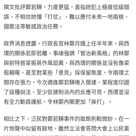
撰文批評鄭若驊，力度更猛，直指她犯上極度低級錯
誤，不相信她懂「打仗」，難以應付未來一地兩檢、
國歌法等敏感政治任務。
政界消息透露，行政長官林鄭月娥上任半年來，與西
環的關係若即若離，事緣強調「管治新風格」的林鄭
與前特首梁振英作風迴異，與西環的關係並沒有像梁
般親暱，甚至對某些「意見」採保留態度，令兩環之
間存在張力。今次適逢鄭若驊捲入僭建，某程度印證
了這種說法，至少從建制派內的反應可見，西環並沒
有全力動員護航，令林鄭內閣更加「挨打」。
相比之下，泛民對鄭若驊事件的取態則較微妙，在一
片炮聲中似留有餘地，雖然立法會答問大會上公民黨