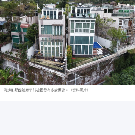
海詩別墅四號屋早前被揭發有多處僭建。（資料圖片）