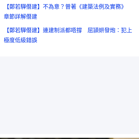
【鄭若驊僭建】不為意？曾著《建築法例及實務》
章節詳解僭建
【鄭若驊僭建】連建制派都唔撐 屈頴妍發炮：犯上
極度低級錯誤