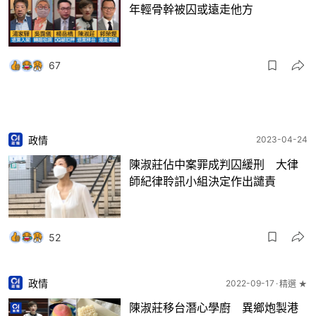
年輕骨幹被囚或遠走他方
67
政情
2023-04-24
陳淑莊佔中案罪成判囚緩刑 大律
師紀律聆訊小組決定作出譴責
52
政情
2022-09-17
精選 ★
陳淑莊移台潛心學廚 異鄉炮製港