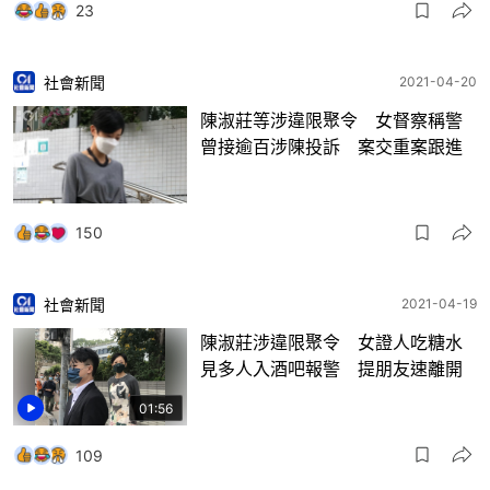
23
社會新聞
2021-04-20
陳淑莊等涉違限聚令 女督察稱警
曾接逾百涉陳投訴 案交重案跟進
150
社會新聞
2021-04-19
陳淑莊涉違限聚令 女證人吃糖水
見多人入酒吧報警 提朋友速離開
01:56
109