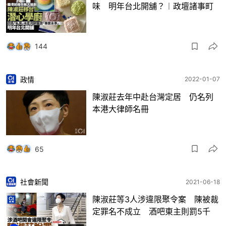
味 明年台北開舖？︱政壇諸事町
144
政情
2022-01-07
陳淑莊去年中赴台灣定居 仍名列
本港大律師名冊
65
社會新聞
2021-06-18
陳淑莊等3人涉違限聚令案 陳被裁
定罪名不成立 酒吧東主則罰5千