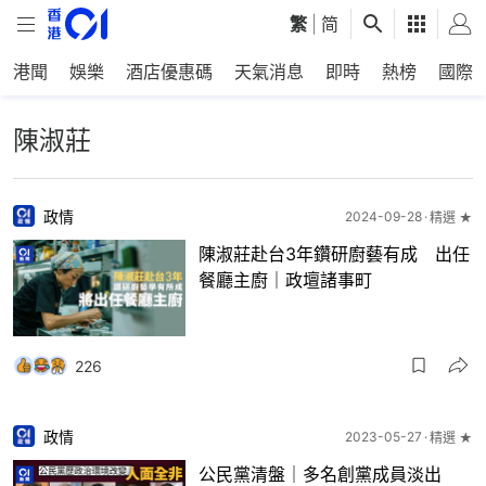
繁
|
简
港聞
娛樂
酒店優惠碼
天氣消息
即時
熱榜
國際
陳淑莊
政情
2024-09-28
精選 ★
陳淑莊赴台3年鑽研廚藝有成 出任
餐廳主廚｜政壇諸事町
226
政情
2023-05-27
精選 ★
公民黨清盤｜多名創黨成員淡出