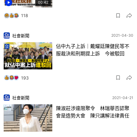
00:42
118
社會新聞
2021-04-30
佔中九子上訴｜戴耀廷陳健民等不
服裁決和刑期提上訴 今被駁回
193
社會新聞
2021-04-21
陳淑莊涉違限聚令 林瑞華否認聚
會是造勢大會 陳只講解法律責任