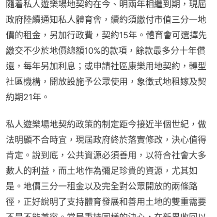
隨着私人遊樂場地契約在今、明兩年相繼到期，現屆
政府陸續通知私人體育會，續約須繳付市值三分一地
價的租金，另加行政費，契約15年。體育會可選擇先
繳交不少於地價總額10%的款項，餘款最多分十年償
還，每年另加利息；或申請社區康樂用地契約，轉型
社區機構，開放設施予公眾使用，象徵式地租嫁及契
約期21年。
私人遊樂場地契約政策的制定距今接近半個世紀，做
法明顯不合時宜，現屆政府終於落實修改，決心值得
肯定。說到底，公共資源必須善用，以符合社會大多
數人的利益，而土地作為彌足珍貴的資源，尤其如
是。地價三分一租金以及完全對公眾開放的兩條路
徑，正好說明了支持體育發展和善用土地的雙重需要