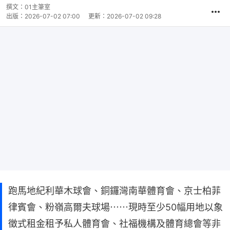
撰文：
01主筆室
出版：
2026-07-02 07:00
更新：
2026-07-02 09:28
跑馬地紀利華木球會、銅鑼灣南華體育會、京士柏菲
律賓會、粉嶺高爾夫球場⋯⋯現時至少50幅用地以象
徵式租金租予私人體育會、社福機構及體育總會等非