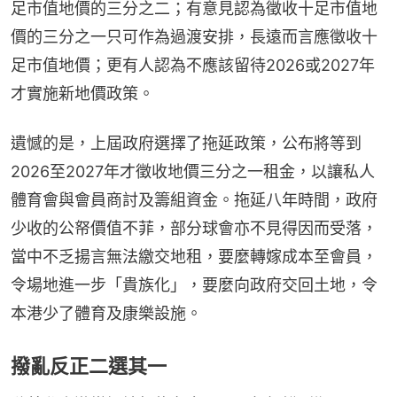
足市值地價的三分之二；有意見認為徵收十足市值地
價的三分之一只可作為過渡安排，長遠而言應徵收十
足市值地價；更有人認為不應該留待2026或2027年
才實施新地價政策。
遺憾的是，上屆政府選擇了拖延政策，公布將等到
2026至2027年才徵收地價三分之一租金，以讓私人
體育會與會員商討及籌組資金。拖延八年時間，政府
少收的公帑價值不菲，部分球會亦不見得因而受落，
當中不乏揚言無法繳交地租，要麼轉嫁成本至會員，
令場地進一步「貴族化」，要麼向政府交回土地，令
本港少了體育及康樂設施。
撥亂反正二選其一