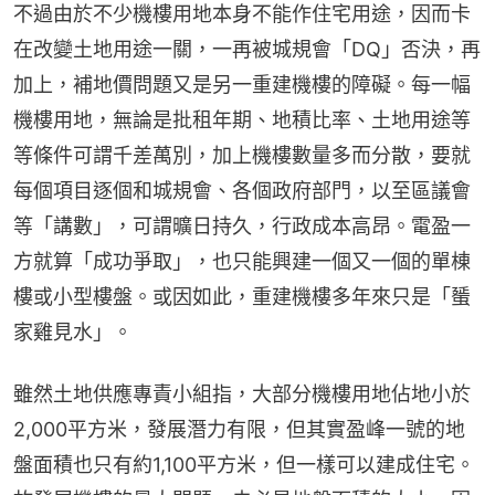
不過由於不少機樓用地本身不能作住宅用途，因而卡
在改變土地用途一關，一再被城規會「DQ」否決，再
加上，補地價問題又是另一重建機樓的障礙。每一幅
機樓用地，無論是批租年期、地積比率、土地用途等
等條件可謂千差萬別，加上機樓數量多而分散，要就
每個項目逐個和城規會、各個政府部門，以至區議會
等「講數」，可謂曠日持久，行政成本高昂。電盈一
方就算「成功爭取」，也只能興建一個又一個的單棟
樓或小型樓盤。或因如此，重建機樓多年來只是「蜑
家雞見水」。
雖然土地供應專責小組指，大部分機樓用地佔地小於
2,000平方米，發展潛力有限，但其實盈峰一號的地
盤面積也只有約1,100平方米，但一樣可以建成住宅。