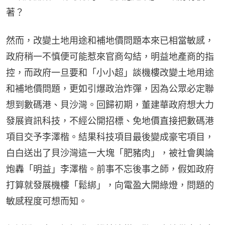
著？
然而，改變土地用途和補地價問題本來已相當敏感，
政府稍一不慎便可能惹來官商勾結，明益地產商的指
控，而政府一旦要和「小小超」談機樓改變土地用途
和補地價問題，更如引爆政治炸彈，因為公眾必定聯
想到數碼港、貝沙灣。回歸初期，董建華政府想大力
發展資訊科技，不經公開招標、免地價直接把數碼港
項目交予李澤楷。結果科技項目最後變成豪宅項目，
白白送出了貝沙灣這一大塊「肥豬肉」，被社會輿論
炮轟「明益」李澤楷。前事不忘後事之師，假如政府
打算就發展機樓「鬆綁」，向電盈大開綠燈，問題的
敏感程度可想而知。