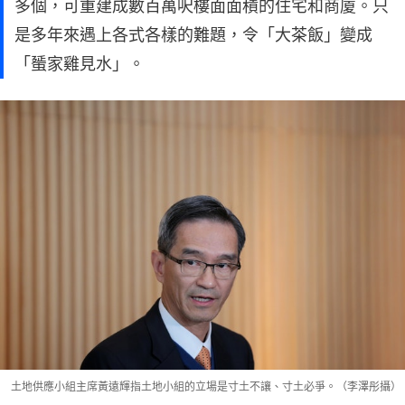
多個，可重建成數百萬呎樓面面積的住宅和商廈。只
是多年來遇上各式各樣的難題，令「大茶飯」變成
「蜑家雞見水」。
土地供應小組主席黃遠輝指土地小組的立場是寸土不讓、寸土必爭。（李澤彤攝）