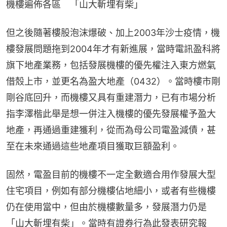
機樓遍佈各區　「山大斬埋有柴」
但之後隨著樓股泡沫爆破、加上2003年沙士疫情，機
樓發展問題拖到2004年才有新進展，當時電訊盈科將
旗下地產業務，包括發展機樓的優先權注入東方燃氣
借殼上市，並更名為盈大地產（0432）。當時樓市剛
剛谷底回升，而機樓又具有重建潛力，已有市場分析
指李澤楷此舉是想一併注入機樓的優先發展權予盈大
地產，再通過重建獲利，從而為母公司電盈減債，甚
至在未來通過這些地產項目獲取巨額盈利。
固然，電盈目前的機樓不一定全數適合用作發展大型
住宅項目，例如有部分機樓佔地細小，或者有些機樓
仍在使用當中，但由於機樓數量多，發展潛力仍是
「山大斬埋有柴」。當時有證券行為此發表研究報