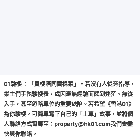
01驗樓 ︰「買樓唔同買棵菜」。若沒有人從旁指導，
業主們手執驗樓表，或因毫無經驗而感到迷茫、無從
入手，甚至忽略單位的重要缺陷。若希望《香港01》
為你驗樓，可簡單寫下自己的「上車」故事，並將個
人聯絡方式電郵至：property@hk01.com我們會盡
快與你聯絡。