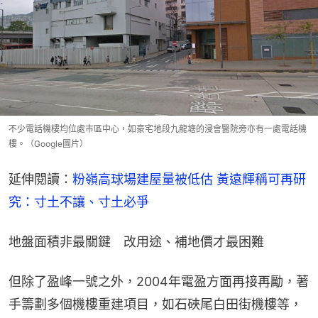
不少電話機樓均位處市區中心，如豪宅地段九龍塘的浸會醫院旁亦有一處電話機
樓。（Google圖片）
延伸閱讀：
粉嶺高球場建屋量被低估 黃遠輝稱可再研
究：寸土不讓、寸土必爭
地盤面積非最關鍵　改用途、補地價才最困難
但除了盈峰一號之外，2004年電盈方面再接再勵，著
手籌劃多個機樓重建項目，如石硤尾白田街機樓等，