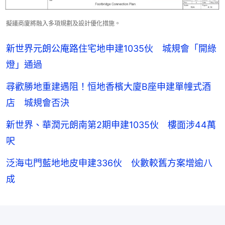
擬議商廈將融入多項規劃及設計優化措施。
新世界元朗公庵路住宅地申建1035伙 城規會「開綠
燈」通過
尋歡勝地重建遇阻！恒地香檳大廈B座申建單幢式酒
店 城規會否決
新世界、華潤元朗南第2期申建1035伙 樓面涉44萬
呎
泛海屯門藍地地皮申建336伙 伙數較舊方案增逾八
成