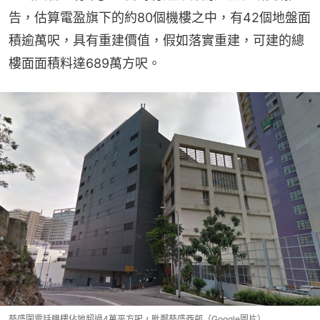
告，估算電盈旗下的約80個機樓之中，有42個地盤面
積逾萬呎，具有重建價值，假如落實重建，可建的總
樓面面積料達689萬方呎。
葵盛圍電話機樓佔地超過4萬平方呎，毗鄰葵盛西邨（Google圖片）