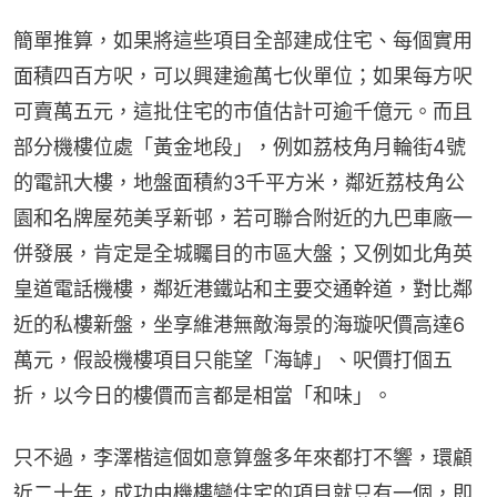
簡單推算，如果將這些項目全部建成住宅、每個實用
面積四百方呎，可以興建逾萬七伙單位；如果每方呎
可賣萬五元，這批住宅的市值估計可逾千億元。而且
部分機樓位處「黃金地段」，例如荔枝角月輪街4號
的電訊大樓，地盤面積約3千平方米，鄰近荔枝角公
園和名牌屋苑美孚新邨，若可聯合附近的九巴車廠一
併發展，肯定是全城矚目的市區大盤；又例如北角英
皇道電話機樓，鄰近港鐵站和主要交通幹道，對比鄰
近的私樓新盤，坐享維港無敵海景的海璇呎價高達6
萬元，假設機樓項目只能望「海罅」、呎價打個五
折，以今日的樓價而言都是相當「和味」。
只不過，李澤楷這個如意算盤多年來都打不響，環顧
近二十年，成功由機樓變住宅的項目就只有一個，即