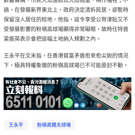
辭嚴聲稱，市民大眾應該以大局為重，稍作犧牲；不
過，在發展新界東北上，政府決定清拆民居，卻暫時
保留沒人居住的棕地。他指，這令享受公帑津貼又不
受發展影響的粉嶺高球場顯得非常礙眼，故時任特首
梁振英表示會把這幅土地納入規劃之內。
王永平在文末指，在香港貧富矛盾愈來愈尖銳的情況
下，極具特權象徵的粉嶺高球場已不可能原封不動。
王永平
粉嶺高爾夫球場