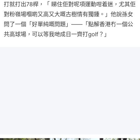
打就打出78桿，「 睇住佢對呢項運動咁着迷，尤其佢
對粉嶺場嗰啲又高又大嘅古樹情有獨鍾。」他說孫女
問了一個「好單純嘅問題」——「點解香港冇一個公
共高球場，可以等我哋成日一齊打golf？」