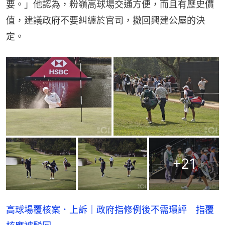
要。」他認為，粉嶺高球場交通方便，而且有歷史價
值，建議政府不要糾纏於官司，撤回興建公屋的決
定。
+
21
高球場覆核案．上訴｜政府指修例後不需環評 指覆