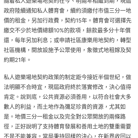
隨着私人遊樂場地契約在今、明兩年相繼到期，現屆
政府陸續通知私人體育會，續約須繳付市值三分一地
價的租金，另加行政費，契約15年。體育會可選擇先
繳交不少於地價總額10%的款項，餘款最多分十年償
還，每年另加利息；或申請社區康樂用地契約，轉型
社區機構，開放設施予公眾使用，象徵式地租嫁及契
約期21年。
私人遊樂場地契約政策的制定距今接近半個世紀，做
法明顯不合時宜，現屆政府終於落實修改，決心值得
肯定。說到底，公共資源必須善用，以符合社會大多
數人的利益，而土地作為彌足珍貴的資源，尤其如
是。地價三分一租金以及完全對公眾開放的兩條路
徑，正好說明了支持體育發展和善用土地的雙重需要
不是不能兼容。當局秉持同樣的決心，在新界收回以