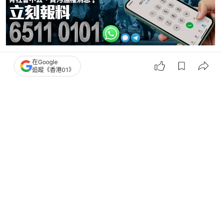
在Google
粉嶺高爾夫球場
田北辰
北上消費
追蹤《香港01》
5
0
0
0
0
港聞
社會新聞
高球場覆核案．上訴｜政府指修例後不
需環評 指覆核應被駁回