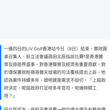
一連四日的LIV Golf香港站今日（8日）結束。實政圓
桌召集人、前立法會議員田北辰指該比賽f是香港體
育及旅遊界盛事，對香港聲譽及經濟有重要貢獻。對
於環保署就粉嶺哥爾夫球場的司法覆核提出上訴，他
認為案件持續多年，證明建屋需求不迫切，「上屆政
府決定，呢屆政府打足咁多年官司，咁幾時開工
呀？」
田北辰認為，政府不應浪費一個交通方便及有歷史價