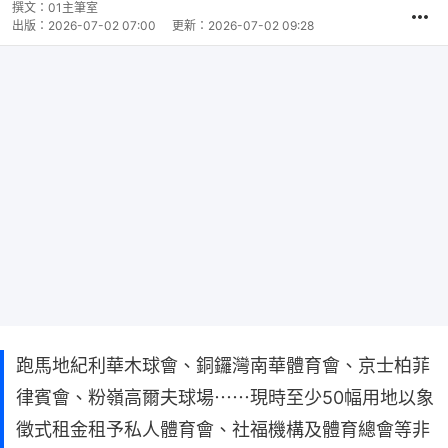
撰文：
01主筆室
出版：
2026-07-02 07:00
更新：
2026-07-02 09:28
跑馬地紀利華木球會、銅鑼灣南華體育會、京士柏菲
律賓會、粉嶺高爾夫球場⋯⋯現時至少50幅用地以象
徵式租金租予私人體育會、社福機構及體育總會等非