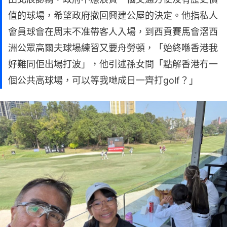
值的球場，希望政府撤回興建公屋的決定。他指私人
會員球會在周末不准帶客人入場，到西貢賽馬會滘西
洲公眾高爾夫球場練習又要舟勞頓，「始終喺香港我
好難同佢出場打波」，他引述孫女問「點解香港冇一
個公共高球場，可以等我哋成日一齊打golf？」