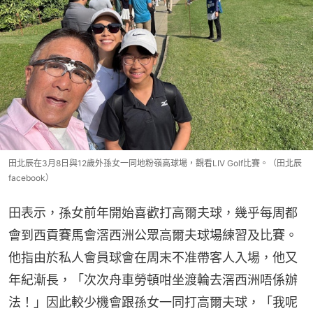
田北辰在3月8日與12歲外孫女一同地粉嶺高球場，觀看LIV Golf比賽。（田北辰
facebook）
田表示，孫女前年開始喜歡打高爾夫球，幾乎每周都
會到西貢賽馬會滘西洲公眾高爾夫球場練習及比賽。
他指由於私人會員球會在周末不准帶客人入場，他又
年紀漸長，「次次舟車勞頓咁坐渡輪去滘西洲唔係辦
法！」因此較少機會跟孫女一同打高爾夫球，「我呢