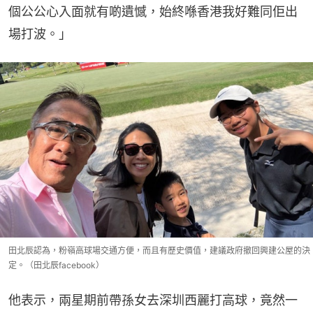
個公公心入面就有啲遺憾，始終喺香港我好難同佢出
場打波。」
田北辰認為，粉嶺高球場交通方便，而且有歷史價值，建議政府撤回興建公屋的決
定。（田北辰facebook）
他表示，兩星期前帶孫女去深圳西麗打高球，竟然一