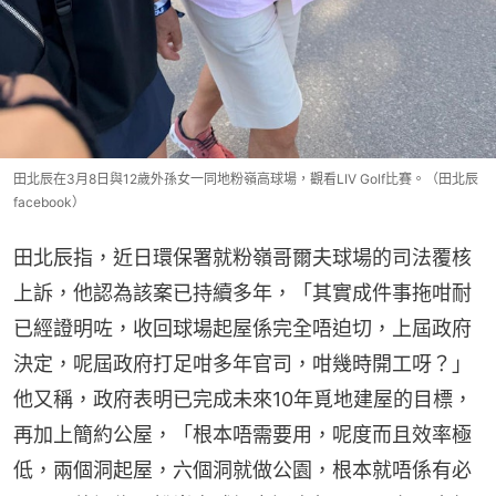
田北辰在3月8日與12歲外孫女一同地粉嶺高球場，觀看LIV Golf比賽。（田北辰
facebook）
田北辰指，近日環保署就粉嶺哥爾夫球場的司法覆核
上訴，他認為該案已持續多年，「其實成件事拖咁耐
已經證明咗，收回球場起屋係完全唔迫切，上屆政府
決定，呢屆政府打足咁多年官司，咁幾時開工呀？」
他又稱，政府表明已完成未來10年覓地建屋的目標，
再加上簡約公屋，「根本唔需要用，呢度而且效率極
低，兩個洞起屋，六個洞就做公園，根本就唔係有必