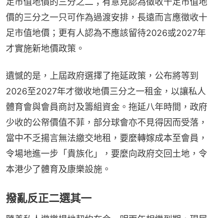
足市值地價的三分之二；有意見認為徵收十足市值地
價的三分之一只可作為過渡安排，長遠而言應徵收十
足市值地價；更有人認為不應該留待2026或2027年
才實施新地價政策。
遺憾的是，上屆政府選擇了拖延政策，公布將等到
2026至2027年才徵收地價三分之一租金，以讓私人
體育會與會員商討及籌組資金。拖延八年時間，政府
少收的公帑價值不菲，部分球會亦不見得因而受落，
當中不乏揚言無法繳交地租，要麼轉嫁成本至會員，
令場地進一步「貴族化」，要麼向政府交回土地，令
本港少了體育及康樂設施。
撥亂反正二選其一