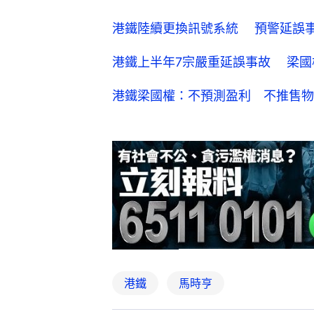
港鐵陸續更換訊號系統 預警延誤
港鐵上半年7宗嚴重延誤事故 梁國
港鐵梁國權：不預測盈利 不推售物
港鐵
馬時亨