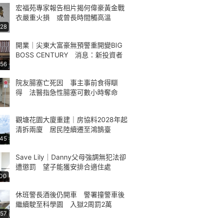
宏福苑專家報告相片揭何偉豪黃金戰
衣嚴重火損 或曾長時間觸高溫
:28
開業｜尖東大富豪無預警重開變BIG
BOSS CENTURY 消息：新投資者
:56
院友腸塞亡死因 事主事前食得瞓
得 法醫指急性腸塞可數小時奪命
觀塘花園大廈重建｜房協料2028年起
清拆兩廈 居民陸續遷至鴻鵠臺
:45
Save Lily｜Danny父母強調無犯法卻
遭懲罰 望子能獲安排合適住處
:00
休班警長酒後仍開車 警署撞警車後
繼續駛至科學園 入獄2周罰2萬
:57