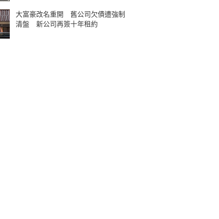
大富豪改名重開 舊公司欠債遭強制
清盤 新公司再簽十年租約