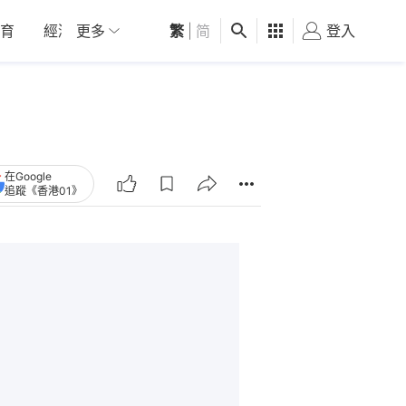
育
經濟
更多
01深圳
繁
觀點
|
简
健康
好食玩飛
登入
女
在Google
追蹤《香港01》