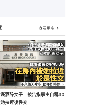
章
查看更多
姦酒醉女子 被告指事主自稱30
被她拉近後性交