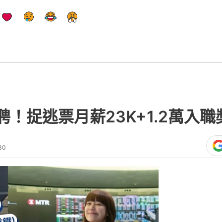
！捉逃票月薪23K+1.2萬入
30