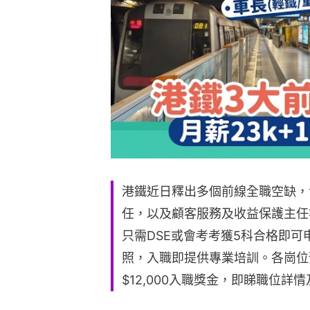
港鐵近日釋出多個前線全職空缺，
任，以及顧客服務及收益保護主任
只需DSE或會考考獲5科合格即
照，入職即提供專業培訓。各崗位預
$12,000入職獎金，即睇職位詳