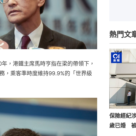
熱門文
20年，港鐵主席馬時亨指在梁的帶領下，
，乘客準時度維持99.9%的「世界級
保險經紀涉
歲已婚 