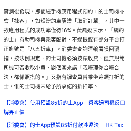
實測後發現，即使經手機應用程式預約，的士司機亦
會「揀客」，如短途約車屢遭「取消訂單」，其中一
款應用程式的成功率僅得16%。黃鳳嫺表示，「網約
的士」有助司機與乘客配對，不過提醒有部分平台打
正旗號是「八五折車」。消委會查詢運輸署獲回覆
指，按法例規定，的士司機必須按錶收費，但無規範
司機可否收取小費，對個客來講「我唔理你合唔合
法，都係照搭的。」又指有調查員曾乘坐這類打折的
士，惟的士司機未給予所承諾的折扣率。
【消委會】使用預設85折的士App 乘客遇司機反口
焗畀正價
【消委會】的士App預設85折付款涉違法 HK Taxi