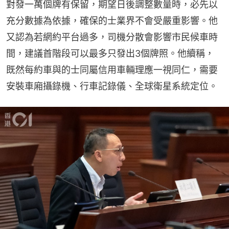
對發一萬個牌有保留，期望日後調整數量時，必先以
充分數據為依據，確保的士業界不會受嚴重影響。他
又認為若網約平台過多，司機分散會影響市民候車時
間，建議首階段可以最多只發出3個牌照。他續稱，
既然每約車與的士同屬信用車輛理應一視同仁，需要
安裝車廂攝錄機、行車記錄儀、全球衛星系統定位。