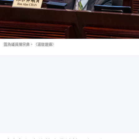
圖為議員陳宗彝。（湯致遠攝）