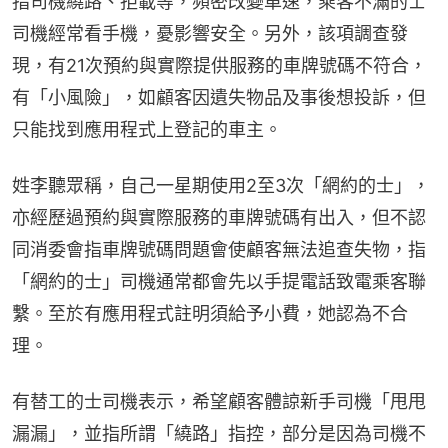
指司機繞路、拒載等，頻密改變車速，乘客不滿的士
司機經常看手機，憂影響安全。另外，該項調查發
現，有21次預約與實際提供服務的車牌號碼不符合，
有「小風險」，如顧客因遺失物品及事後想投訴，但
只能找到應用程式上登記的車主。
姓李聽眾稱，自己一星期使用2至3次「網約的士」，
亦經歷過預約與實際服務的車牌號碼有出入，但不認
同消委會指車牌號碼問題會使顧客無法追查失物，指
「網約的士」司機通常都會先以手提電話致電乘客聯
繫。至於有應用程式註明須給予小費，她認為不合
理。
有替工的士司機表示，希望顧客體諒新手司機「甩甩
漏漏」，並指所謂「繞路」指控，部分是因為司機不