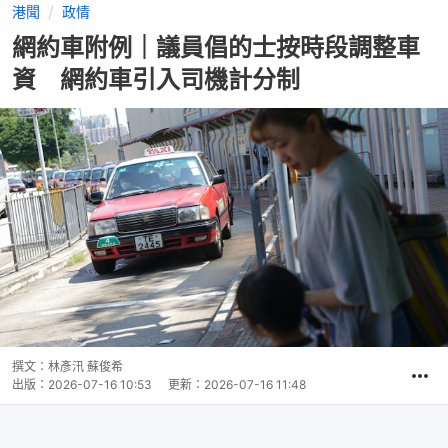
港聞
政情
網約車附例｜議員倡的士按時段調整車
資 網約車引入司機計分制
撰文：
林彥汛 蘇俊希
出版：
2026-07-16 10:53
更新：
2026-07-16 11:48