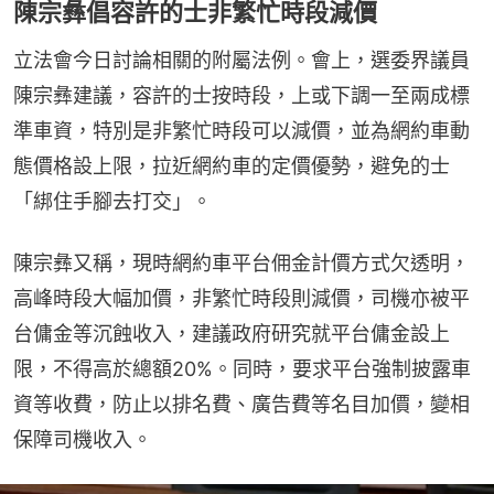
陳宗彝倡容許的士非繁忙時段減價
立法會今日討論相關的附屬法例。會上，選委界議員
陳宗彝建議，容許的士按時段，上或下調一至兩成標
準車資，特別是非繁忙時段可以減價，並為網約車動
態價格設上限，拉近網約車的定價優勢，避免的士
「綁住手腳去打交」。
陳宗彝又稱，現時網約車平台佣金計價方式欠透明，
高峰時段大幅加價，非繁忙時段則減價，司機亦被平
台傭金等沉蝕收入，建議政府研究就平台傭金設上
限，不得高於總額20%。同時，要求平台強制披露車
資等收費，防止以排名費、廣告費等名目加價，變相
保障司機收入。