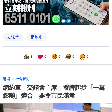
立法會
網約車
3
0
0
0
0
港聞
社會新聞
網約車｜交諮會主席：發牌起步「一萬
鬆啲」適合 要令市民滿意