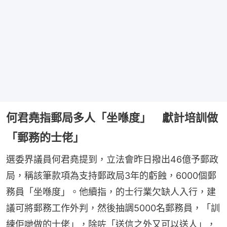
何君堯指郵局多人「坐喺度」 獻計培訓做
「郵務的士佬」
選委界議員何君堯提到，立法會昨日撥出46億予郵政
局，稱該筆款項為支持郵政局3年的虧蝕，6000個郵
務員「坐喺度」。他續指，的士行業欠缺人入行，建
議可將郵務工作外判，然後抽調5000名郵務員，「訓
練佢哋做的士佬」，除咗「送信之外又可以送人」，