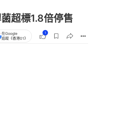
桿菌超標1.8倍停售
1
在Google
追蹤《香港01》