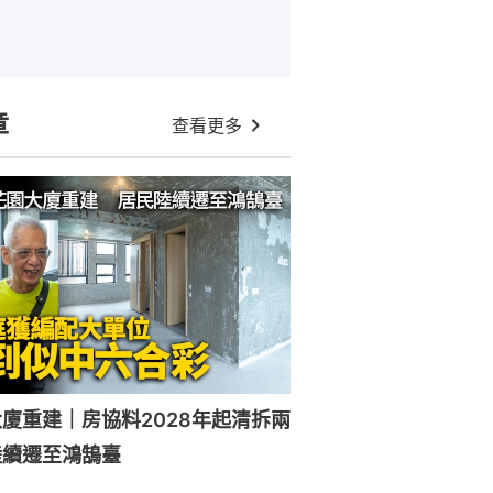
章
查看更多
廈重建｜房協料2028年起清拆兩
陸續遷至鴻鵠臺