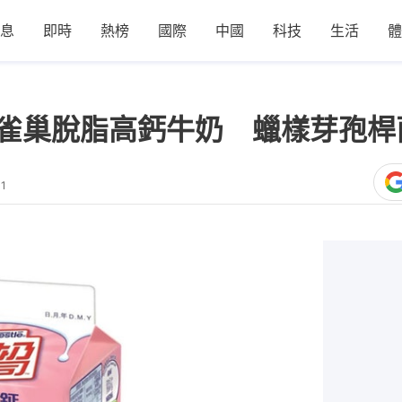
息
即時
熱榜
國際
中國
科技
生活
體
所購雀巢脫脂高鈣牛奶 蠟樣芽孢桿
01