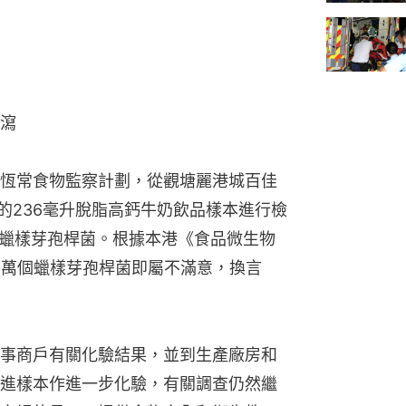
瀉
恆常食物監察計劃，從觀塘麗港城百佳
造的236毫升脫脂高鈣牛奶飲品樣本進行檢
個蠟樣芽孢桿菌。根據本港《食品微生物
0萬個蠟樣芽孢桿菌即屬不滿意，換言
。
事商戶有關化驗結果，並到生產廠房和
進樣本作進一步化驗，有關調查仍然繼