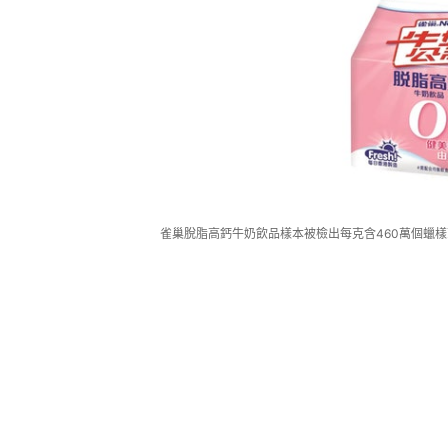
雀巢脫脂高鈣牛奶飲品樣本被檢出每克含460萬個蠟