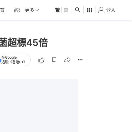
育
經濟
更多
01深圳
繁
觀點
|
简
健康
好食玩飛
登入
女
菌超標45倍
在Google
追蹤《香港01》