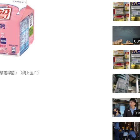
00
樣芽孢桿菌。（網上圖片）
01