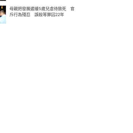
母親把發展遲緩5歲兒虐待致死 官
斥行為殘忍 誤殺等罪囚22年