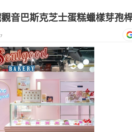
kery鐵觀音巴斯克芝士蛋糕蠟樣芽孢
27