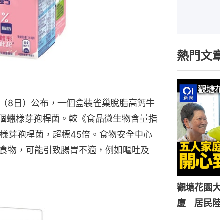
熱門文
（8日）公布，一個盒裝雀巢脫脂高鈣牛
萬個蠟樣芽孢桿菌。較《食品微生物含量指
蠟樣芽孢桿菌，超標45倍。食物安全中心
食物，可能引致腸胃不適，例如嘔吐及
觀塘花園大
廈 居民