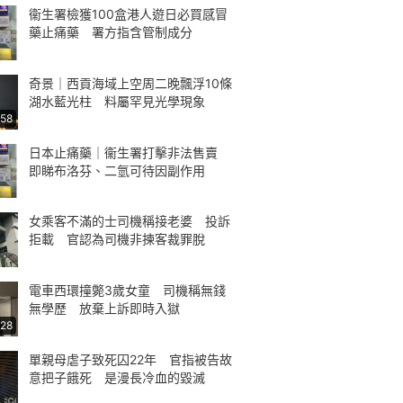
衞生署檢獲100盒港人遊日必買感冒
藥止痛藥 署方指含管制成分
奇景｜西貢海域上空周二晚飄浮10條
湖水藍光柱 料屬罕見光學現象
:58
日本止痛藥｜衞生署打擊非法售賣
即睇布洛芬、二氫可待因副作用
女乘客不滿的士司機稱接老婆 投訴
拒載 官認為司機非揀客裁罪脫
電車西環撞斃3歲女童 司機稱無錢
無學歷 放棄上訴即時入獄
:28
單親母虐子致死囚22年 官指被告故
意把子餓死 是漫長冷血的毀滅