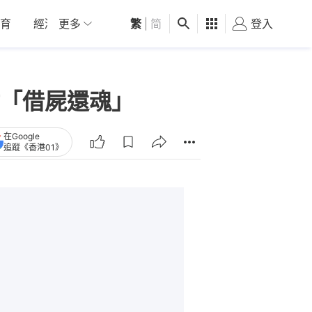
育
經濟
更多
01深圳
繁
觀點
|
简
健康
好食玩飛
登入
女
「借屍還魂」
在Google
追蹤《香港01》