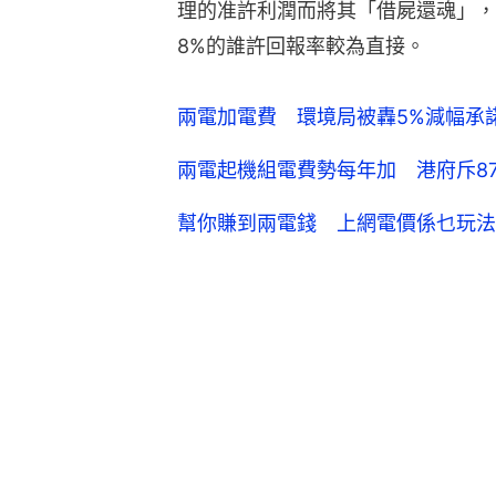
理的准許利潤而將其「借屍還魂」，
8%的誰許回報率較為直接。
兩電加電費 環境局被轟5%減幅承
兩電起機組電費勢每年加 港府斥87
幫你賺到兩電錢 上網電價係乜玩法