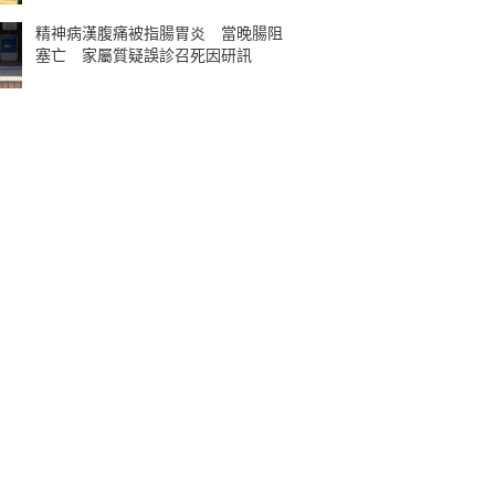
精神病漢腹痛被指腸胃炎 當晚腸阻
塞亡 家屬質疑誤診召死因研訊