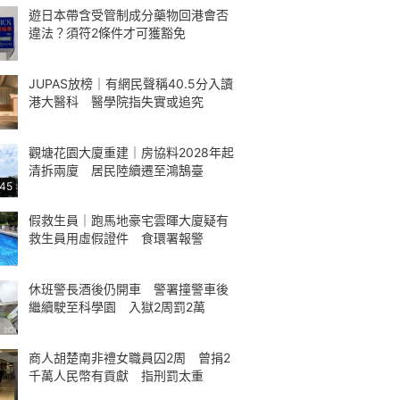
遊日本帶含受管制成分藥物回港會否
違法？須符2條件才可獲豁免
JUPAS放榜｜有網民聲稱40.5分入讀
港大醫科 醫學院指失實或追究
觀塘花園大廈重建｜房協料2028年起
清拆兩廈 居民陸續遷至鴻鵠臺
:45
假救生員｜跑馬地豪宅雲暉大廈疑有
救生員用虛假證件 食環署報警
休班警長酒後仍開車 警署撞警車後
繼續駛至科學園 入獄2周罰2萬
商人胡楚南非禮女職員囚2周 曾捐2
千萬人民幣有貢獻 指刑罰太重