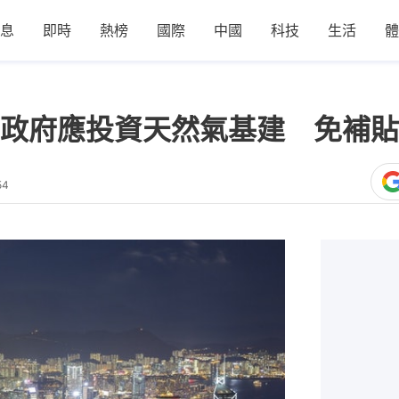
息
即時
熱榜
國際
中國
科技
生活
體
政府應投資天然氣基建 免補貼
54