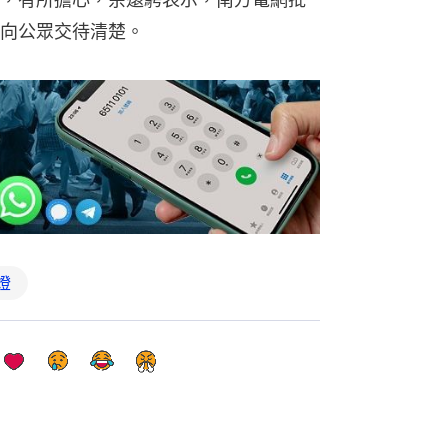
向公眾交待清楚。
燈