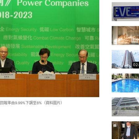
02
報率由9.99%下調至8%（資料圖片）